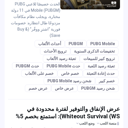
الحدث خصيصًا للاعبي PUBG
Mobile (PUBGM) في 11 دولة
مختارة، ويجلب نظام مكافآت
مزدوجًا طال انتظاره: خصومات
فورية “اشترِ ووفّر” (Buy &
Save)
PUBG Mobile
PUBGM
أحداث الألعاب
تخفيضات الذكرى السنوية
ترويج الأحداث
ترويج كبير للمبيعات
تعبئة رصيد الألعاب
تعبئة رصيد اللعبة
حدث PUBG Mobile
حدث PUBGM
حدث إعادة التعبئة
خصم خاص
خصم على الألعاب
خصم كبير
شحن رصيد PUBG Mobile
شحن رصيد PUBGM
عرض خاص
عرض خصم
عرض الإنفاق والتوفير لفترة محدودة في
Whiteout Survival (WS): استمتع بخصم 5%
على عملية الشحن
منصة اللعب
وضع اللعب