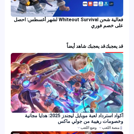
فعالية شحن Whiteout Survival لشهر أغسطس: احصل
على خصم فوري
قد يعجبك
قد يعجبك شاهد أيضاً
أكواد استرداد لعبة موبايل ليجندز 2025: هدايا مجانية
وخصومات رهيبة من جولي ماكس
منصة اللعب
وضع اللعب