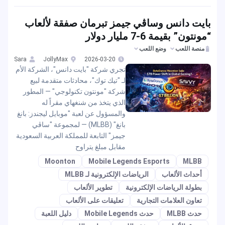
بايت دانس وساڤي جيمز تبرمان صفقة لألعاب
“مونتون” بقيمة 6-7 مليار دولار
منصة اللعب
وضع اللعب
Sara
JollyMax
2026-03-20
تجري شركة "بايت دانس"، الشركة الأم
لـ "تيك توك"، محادثات متقدمة لبيع
شركة "مونتون تكنولوجي" — المطور
الذي يتخذ من شنغهاي مقراً له
والمسؤول عن لعبة "موبايل ليجندز: بانغ
بانغ" (MLBB) — لمجموعة "ساڤي
جيمز" التابعة للمملكة العربية السعودية
مقابل مبلغ يتراوح
Moonton
Mobile Legends Esports
MLBB
أحداث الألعاب
الرياضات الإلكترونية لـ MLBB
بطولة الرياضات الإلكترونية
تطوير الألعاب
تعاون العلامات التجارية
تعليقات على الألعاب
حدث MLBB
حدث Mobile Legends
دليل اللعبة