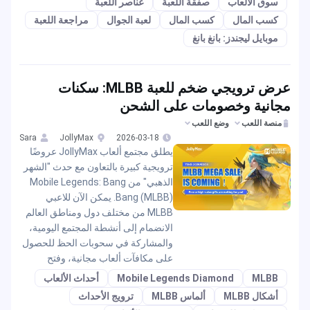
سوق الألعاب
صفقة اللعبة
عناصر اللعبة
كسب المال
كسب المال
لعبة الجوال
مراجعة اللعبة
موبايل ليجندز: بانغ بانغ
عرض ترويجي ضخم للعبة MLBB: سكنات
مجانية وخصومات على الشحن
منصة اللعب
وضع اللعب
Sara
JollyMax
2026-03-18
يطلق مجتمع ألعاب JollyMax عروضًا
ترويجية كبيرة بالتعاون مع حدث "الشهر
الذهبي" من Mobile Legends: Bang
Bang (MLBB). يمكن الآن للاعبي
MLBB من مختلف دول ومناطق العالم
الانضمام إلى أنشطة المجتمع اليومية،
والمشاركة في سحوبات الحظ للحصول
على مكافآت ألعاب مجانية، وفتح
MLBB
Mobile Legends Diamond
أحداث الألعاب
أشكال MLBB
ألماس MLBB
ترويج الأحداث