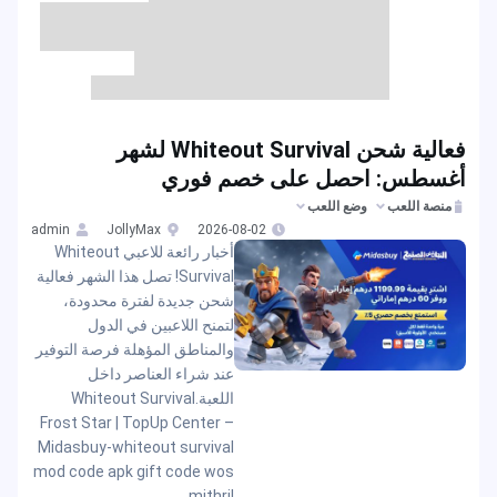
فعالية شحن Whiteout Survival لشهر
أغسطس: احصل على خصم فوري
منصة اللعب
وضع اللعب
admin
JollyMax
2026-08-02
أخبار رائعة للاعبي Whiteout
Survival! تصل هذا الشهر فعالية
شحن جديدة لفترة محدودة،
لتمنح اللاعبين في الدول
والمناطق المؤهلة فرصة التوفير
عند شراء العناصر داخل
اللعبة.Whiteout Survival
Frost Star | TopUp Center –
Midasbuy-whiteout survival
mod code apk gift code wos
mithril