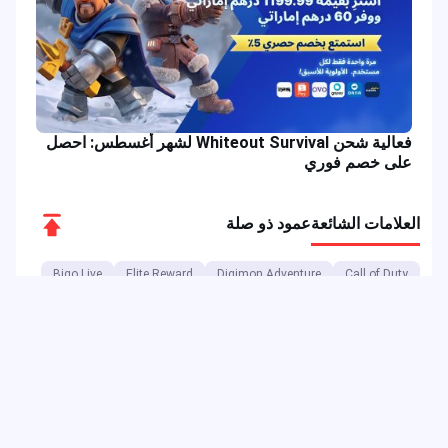
فعالية شحن Whiteout Survival لشهر أغسطس: احصل
على خصم فوري
Scroll
العلامات الشائعة
عمود ذو صلة
to
Bigo Live
Elite Reward
Digimon Adventure
Call of Duty
Top
All Star MLBB
Elite Pass
Bigo Live Lite
Battlegrounds
Aspirant Draw
Free Fire Reward
Free Fire Banner
Free Fire Token
Battle Game
MLBB
موبايل ليجندز: بانغ بانغ
SpongeBob
ONIC Esports
أحداث الألعاب
GameLoop
Mobile Legends Diamond