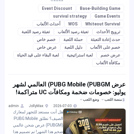
Event Discount
Base-Building Game
survival strategy
Game Events
Whiteout Survival
WOS
أحداث الألعاب
ترويج الأحداث
تعبئة رصيد الألعاب
تعبئة رصيد اللعبة
حدث إعادة التعبئة
حملة اللعبة
خصم خاص
خصم على الألعاب
دليل اللعبة
عرض خاص
عرض خصم
لعبة استراتيجية
لعبة البقاء على قيد الحياة
مكافأة الألعاب
عرض PUBG Mobile (PUBGM) العالمي لشهر
يوليو: خصومات ضخمة ومكافآت UC متراكمة!
منصة اللعب
وضع اللعب
admin
JollyMax
2026-07-03
هل أنت مستعد للتجهز لمعارك
الصيف؟ تطلق PUBG Mobile
(PUBGM) عرض شحن عالمي
ضخم هذا الشهر! تم تصميم هذا