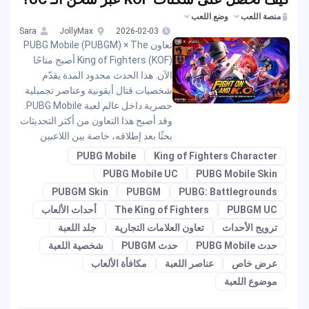
منصة اللعب
وضع اللعب
Sara
JollyMax
2026-02-03
تعاون PUBG Mobile (PUBGM) × The
King of Fighters (KOF) أصبح متاحًا
الآن. هذا الحدث محدود المدة يقدّم
شخصيات قتال أيقونية وعناصر تجميلية
حصرية داخل عالم لعبة PUBG Mobile.
وقد أصبح هذا التعاون من أكثر التحديثات
بحثًا بعد إطلاقه، خاصة بين اللاعبين
PUBG Mobile
King of Fighters Character
PUBG Mobile UC
PUBG Mobile Skin
PUBGM Skin
PUBGM
PUBG: Battlegrounds
PUBGM UC
The King of Fighters
أحداث الألعاب
ترويج الأحداث
تعاون العلامات التجارية
جلد اللعبة
حدث PUBG Mobile
حدث PUBGM
شخصية اللعبة
عرض خاص
عناصر اللعبة
مكافأة الألعاب
موضوع اللعبة