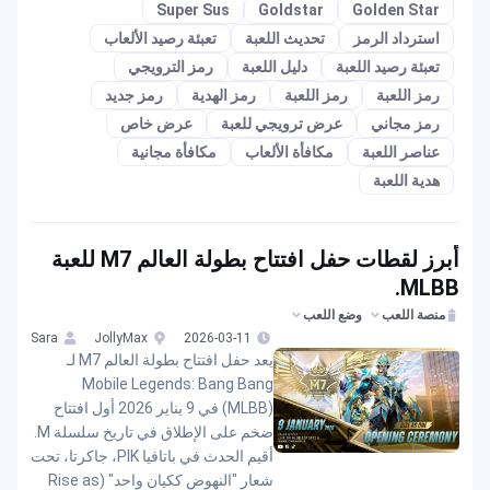
Super Sus
Goldstar
Golden Star
استرداد الرمز
تحديث اللعبة
تعبئة رصيد الألعاب
تعبئة رصيد اللعبة
دليل اللعبة
رمز الترويجي
رمز اللعبة
رمز اللعبة
رمز الهدية
رمز جديد
رمز مجاني
عرض ترويجي للعبة
عرض خاص
عناصر اللعبة
مكافأة الألعاب
مكافأة مجانية
هدية اللعبة
أبرز لقطات حفل افتتاح بطولة العالم M7 للعبة
MLBB.
منصة اللعب
وضع اللعب
Sara
JollyMax
2026-03-11
يعد حفل افتتاح بطولة العالم M7 لـ
Mobile Legends: Bang Bang
(MLBB) في 9 يناير 2026 أول افتتاح
ضخم على الإطلاق في تاريخ سلسلة M.
أقيم الحدث في باتافيا PIK، جاكرتا، تحت
شعار "النهوض ككيان واحد" (Rise as