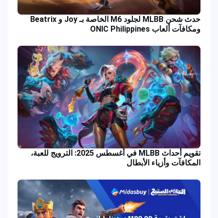
حدث شحن MLBB لجلود M6 الخاصة بـ Joy و Beatrix
ومكافآت ألعاب ONIC Philippines
تقويم أحداث MLBB في أغسطس 2025: الترويج للعبة،
المكافآت وأزياء الأبطال