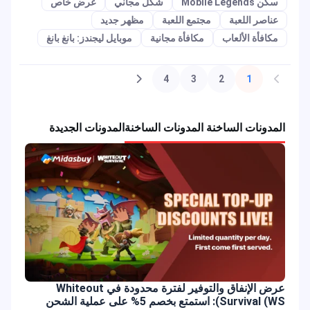
سكن Mobile Legends
شكل مجاني
عرض خاص
عناصر اللعبة
مجتمع اللعبة
مظهر جديد
مكافأة الألعاب
مكافأة مجانية
موبايل ليجندز: بانغ بانغ
4
3
2
1
المدونات الساخنة المدونات الساخنة
المدونات الجديدة
عرض الإنفاق والتوفير لفترة محدودة في Whiteout
Survival (WS): استمتع بخصم 5% على عملية الشحن