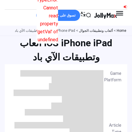
خطي
Cannot
لى
read
تسوق على جولي ماكس
لمحتوى
property
Home
>
ألعاب وتطبيقات الجوال
>
iOS iPhone iPad ألعاب وتطبيقات الآي باد
'getVal' of
undefined
iOS iPhone iPad ألعاب
وتطبيقات الآي باد
Game
Platform
Article
Type