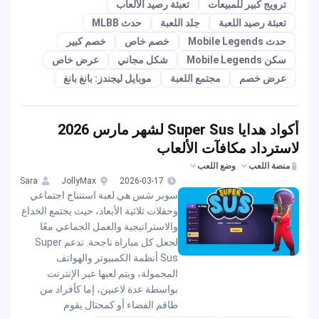
ترويج كبير للمبيعات
تعبئة رصيد الألعاب
تعبئة رصيد اللعبة
جلد اللعبة
حدث MLBB
حدث Mobile Legends
خصم خاص
خصم كبير
سكن Mobile Legends
شكل مجاني
عرض خاص
عرض خصم
مجتمع اللعبة
موبايل ليجندز: بانغ بانغ
أكواد هدايا Super Sus لشهر مارس 2026
لاسترداد مكافآت الألعاب
منصة اللعب
وضع اللعب
Sara
JollyMax
2026-03-17
سوبر سَس هي لعبة استنتاج اجتماعي
وحفلات ثلاثية الأبعاد، حيث يجتمع الخداع
والاستراتيجية والعمل الجماعي معًا
لجعل كل مباراة ناجحة. تدعم Super
Sus أنظمة الكمبيوتر والهواتف
المحمولة، ويتم لعبها عبر الإنترنت
بواسطة عدة لاعبين، إما كأفراد من
طاقم الفضاء أو كمحتال يقوم