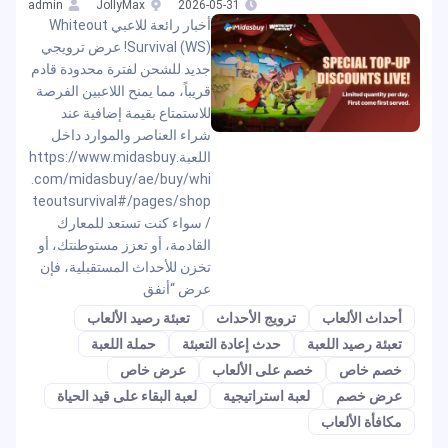
admin
JollyMax
2026-05-31
أخبار رائعة للاعبي Whiteout
Survival (WS)! عرض ترويجي
جديد للشحن لفترة محدودة قادم
قريباً، مما يمنح اللاعبين الفرصة
للاستمتاع بقيمة إضافية عند
شراء العناصر والموارد داخل
اللعبة.https://www.midasbuy
.com/midasbuy/ae/buy/whi
teoutsurvival#/pages/shop
/ سواء كنت تستعد للمعارك
القادمة، أو تعزز مستوطنتك، أو
تخزن للأحداث المستقبلية، فإن
عرض “أنفق
أحداث الألعاب
ترويج الأحداث
تعبئة رصيد الألعاب
تعبئة رصيد اللعبة
حدث إعادة التعبئة
حملة اللعبة
خصم خاص
خصم على الألعاب
عرض خاص
عرض خصم
لعبة استراتيجية
لعبة البقاء على قيد الحياة
مكافأة الألعاب