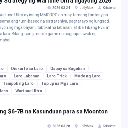
y Strategy ng Wartune Ultra ngayong 2026
2026-03-24
JollyMax
Kristene
artune Ultra ay isang MMORPG na may temang fantasy na
sama ang turn-based na estratehiya, pagtatayo ng lungsod,
syon ng mga bayani, taktikal na labanan, at iba’t ibang PvE at
a laro. Bilang isang mobile game na nagpapalawak ng
mahal
ro
Diskarte sa Laro
Gabay sa Baguhan
aro
Laro Labanan
Laro Trick
Mode ng Laro
Tampok ng Laro
Top up na Mga Laro
lens
Wartune Ultra
 ng $6-7B na Kasunduan para sa Moonton
2026-03-20
JollyMax
Kristene