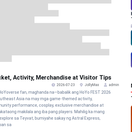
et, Activity, Merchandise at Visitor Tips
2026-07-23
JollyMax
admin
HoYoverse fan, maghanda na—babalik ang HoYo FEST 2026
utheast Asia na may mga game-themed activity,
nity performance, cosplay, exclusive merchandise at
kataong makilala ang iba pang players. Mahilig ka mang
xplore sa Teyvat, bumiyahe sakay ng Astral Express,
ban sa