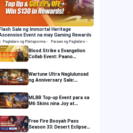
Flash Sale ng Immortal Heritage
Ascension Event na may Gaming Rewards
Paglalaro ng Plataporma
Paraan ng Paglalaro
Blood Strike x Evangelion
Collab Event: Paano
Kumuha ng mga Reward at
Mga Tip sa Top-up?
Wartune Ultra Naglulunsad
ng Anniversary Sale:
Libreng Gift Packs, Flash
Sale at Event Reward
MLBB Top-up Event para sa
M6 Skins nina Joy at
Beatrix at ONIC Philippines
Gaming Rewards
Free Fire Booyah Pass
Season 33: Desert Eclipse
Mga Reward, Presyo at