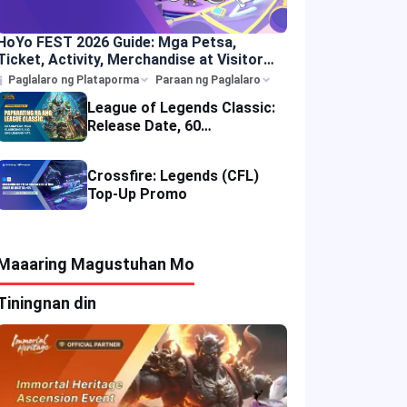
HoYo FEST 2026 Guide: Mga Petsa,
Ticket, Activity, Merchandise at Visitor
Tips
Paglalaro ng Plataporma
Paraan ng Paglalaro
League of Legends Classic:
Release Date, 60
Champions, Items, Runes at
Iba Pa
Crossfire: Legends (CFL)
Top-Up Promo
Maaaring Magustuhan Mo
Tiningnan din