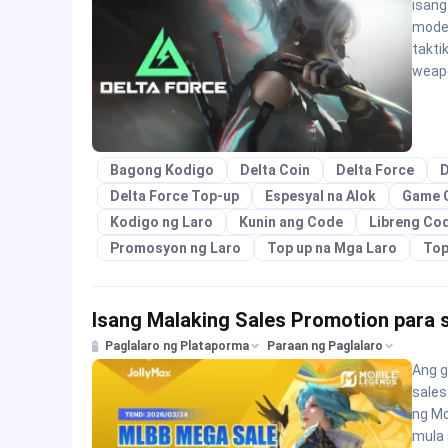
isang
moder
takti
weapo
Bagong Kodigo
Delta Coin
Delta Force
D
Delta Force Top-up
Espesyal na Alok
Game 
Kodigo ng Laro
Kunin ang Code
Libreng Co
Promosyon ng Laro
Top up na Mga Laro
Top
Isang Malaking Sales Promotion para 
Paglalaro ng Plataporma
Paraan ng Paglalaro
Ang g
sales
ng Mo
mula 