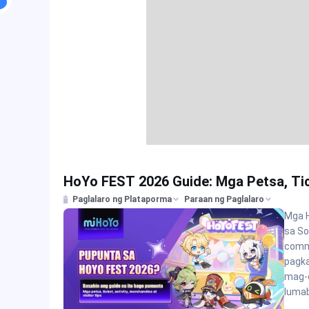
HoYo FEST 2026 Guide: Mga Petsa, Tick
Paglalaro ng Plataporma
Paraan ng Paglalaro
Mga 
sa So
commu
pagka
mag-e
luma