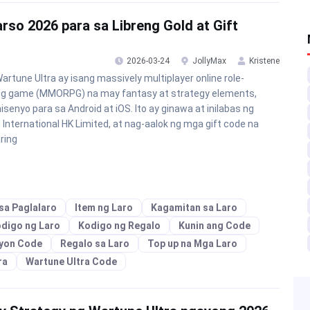
so 2026 para sa Libreng Gold at Gift
2026-03-24
JollyMax
Kristene
artune Ultra ay isang massively multiplayer online role-
ng game (MMORPG) na may fantasy at strategy elements,
nisenyo para sa Android at iOS. Ito ay ginawa at inilabas ng
 International HK Limited, at nag-aalok ng mga gift code na
ring
sa Paglalaro
Item ng Laro
Kagamitan sa Laro
digo ng Laro
Kodigo ng Regalo
Kunin ang Code
yon Code
Regalo sa Laro
Top up na Mga Laro
ra
Wartune Ultra Code