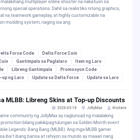
 malakihang multiplayer online shooter na nakatuon sa
nong special operations. Dahil sa realistiko nitong graphics,
kal na teamwork gameplay, at highly customizable na
n modding system, naging isa ang
elta Force Code
Delta Force Coin
Coin
Gantimpala sa Paglalaro
Item ng Laro
de
Libreng Gantimpala
Promosyon Code
-up ng Laro
Update sa Delta Force
Update sa Laro
sa MLBB: Libreng Skins at Top-up Discounts
2026-03-18
JollyMax
Kristene
ame community ng JollyMax ay naglunsad ng malalaking
 promotion bilang pakikipagtulungan sa Golden Month event
bile Legends: Bang Bang (MLBB). Ang mga MLBB gamer
sa iba't ibang bansa at rehiyon sa mundo ay maaari nang