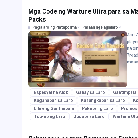
Mga Code ng Wartune Ultra para sa Mar
Packs
Paglalaro ng Plataporma
Paraan ng Paglalaro
Ang W
playi
na di
7road
maaa
Espesyal na Alok
Gabay sa Laro
Gantimpala 
Kaganapan sa Laro
Kasangkapan sa Laro
Ko
Libreng Gantimpala
Pakete ng Laro
Promos
Top-up ng Laro
Update sa Laro
Wartune Ult