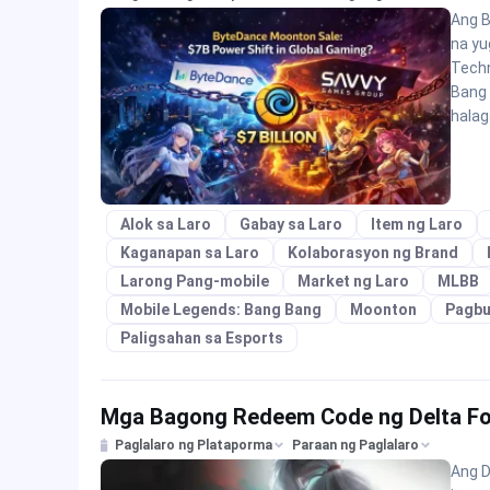
Ang B
na yu
Techn
Bang 
halag
Alok sa Laro
Gabay sa Laro
Item ng Laro
Kaganapan sa Laro
Kolaborasyon ng Brand
Larong Pang-mobile
Market ng Laro
MLBB
Mobile Legends: Bang Bang
Moonton
Pagbu
Paligsahan sa Esports
Mga Bagong Redeem Code ng Delta For
Paglalaro ng Plataporma
Paraan ng Paglalaro
Ang D