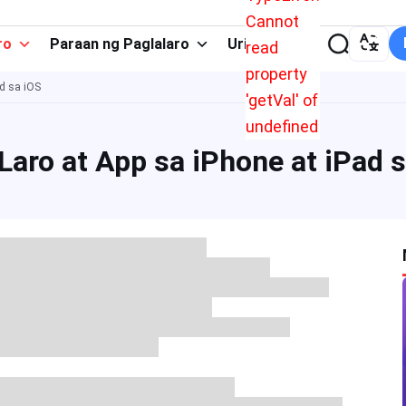
Cannot
ro
Paraan ng Paglalaro
Uri ng App
read
property
d sa iOS
'getVal' of
undefined
Laro at App sa iPhone at iPad s