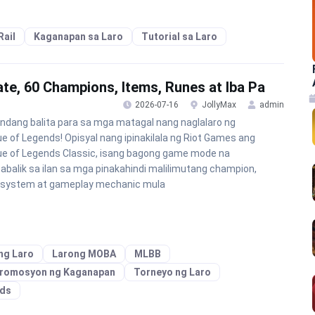
Rail
Kaganapan sa Laro
Tutorial sa Laro
te, 60 Champions, Items, Runes at Iba Pa
2026-07-16
JollyMax
admin
dang balita para sa mga matagal nang naglalaro ng
e of Legends! Opisyal nang ipinakilala ng Riot Games ang
e of Legends Classic, isang bagong game mode na
balik sa ilan sa mga pinakahindi malilimutang champion,
 system at gameplay mechanic mula
ng Laro
Larong MOBA
MLBB
romosyon ng Kaganapan
Torneyo ng Laro
nds