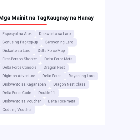
Kaganapan
Mga Mainit na Tag
Kaugnay na Hanay
Espesyal na Alok
Diskwento sa Laro
Bonus ng Pag-top-up
Bersyon ng Laro
Diskarte sa Laro
Delta Force Map
First-Person Shooter
Delta Force Meta
Delta Force Console
Dragon Nest
Digimon Adventure
Delta Force
Bayani ng Laro
Diskwento sa Kaganapan
Dragon Nest Class
Delta Force Code
Double 11
Diskwento sa Voucher
Delta Foce meta
Code ng Voucher