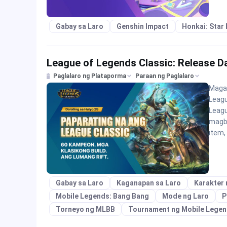
Gabay sa Laro
Genshin Impact
Honkai: Star 
League of Legends Classic: Release Da
Paglalaro ng Plataporma
Paraan ng Paglalaro
Magan
Leagu
Leagu
magba
item,
Gabay sa Laro
Kaganapan sa Laro
Karakter 
Mobile Legends: Bang Bang
Mode ng Laro
P
Torneyo ng MLBB
Tournament ng Mobile Lege