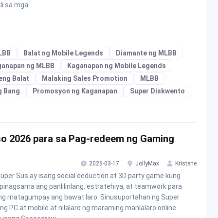
li sa mga
LBB
Balat ng Mobile Legends
Diamante ng MLBB
ganapan ng MLBB
Kaganapan ng Mobile Legends
eng Balat
Malaking Sales Promotion
MLBB
g Bang
Promosyon ng Kaganapan
Super Diskwento
so 2026 para sa Pag-redeem ng Gaming
2026-03-17
JollyMax
Kristene
uper Sus ay isang social deduction at 3D party game kung
pinagsama ang panlilinlang, estratehiya, at teamwork para
g matagumpay ang bawat laro. Sinusuportahan ng Super
ng PC at mobile at nilalaro ng maraming manlalaro online