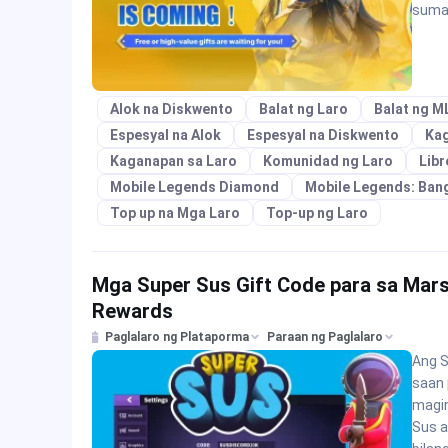
suma
Alok na Diskwento
Balat ng Laro
Balat ng M
Espesyal na Alok
Espesyal na Diskwento
Ka
Kaganapan sa Laro
Komunidad ng Laro
Libr
Mobile Legends Diamond
Mobile Legends: Ban
Top up na Mga Laro
Top-up ng Laro
Mga Super Sus Gift Code para sa Mar
Rewards
Paglalaro ng Plataporma
Paraan ng Paglalaro
Ang S
saan 
magin
Sus a