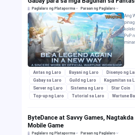
Gabay para sa mga Baguhan sa Fantas
Paglalaro ng Plataporma
Paraan ng Paglalaro
Ang W
pinag
kolek
PvP n
mina
Antas ng Laro
Bayani ng Laro
Disenyo ng La
Gabay sa Laro
Guild ng Laro
Kagamitan sa L
Server ng Laro
Sistema ng Laro
Star Coin
Top-up ng Laro
Tutorial sa Laro
Wartune Ba
ByteDance at Savvy Games, Nagtakda
Mobile Game
Paglalaro ng Plataporma
Paraan ng Paglalaro