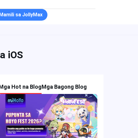
Mamili sa JollyMax
a iOS
Mga Hot na Blog
Mga Bagong Blog