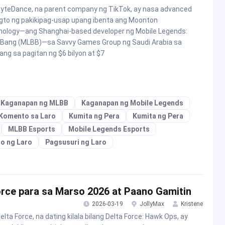
yteDance, na parent company ng TikTok, ay nasa advanced
gto ng pakikipag-usap upang ibenta ang Moonton
ology—ang Shanghai-based developer ng Mobile Legends:
Bang (MLBB)—sa Savvy Games Group ng Saudi Arabia sa
ang sa pagitan ng $6 bilyon at $7
Kaganapan ng MLBB
Kaganapan ng Mobile Legends
Komento sa Laro
Kumita ng Pera
Kumita ng Pera
MLBB Esports
Mobile Legends Esports
o ng Laro
Pagsusuri ng Laro
ce para sa Marso 2026 at Paano Gamitin
2026-03-19
JollyMax
Kristene
elta Force, na dating kilala bilang Delta Force: Hawk Ops, ay