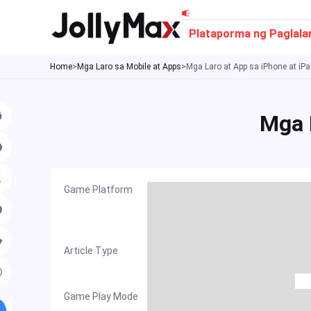
Skip
to
Plataporma ng Paglala
content
Home
>
Mga Laro sa Mobile at Apps
>
Mga Laro at App sa iPhone at iPa
Mga 
Game Platform
Article Type
Game Play Mode