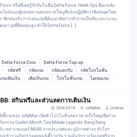
Force หรือที่เคยรู้จักกันในชื่อ Delta Force: Hawk Ops คือเกมยิง
นไลน์แบบผู้เล่นหลายคนขนาดใหญ่ที่เน้นปฏิบัติการพิเศษยุคใหม่
ราฟิกสมจริง การเล่นเกมที่ต้องอาศัยการทำงานเป็นทีม และระบบ
่งอาวุธที่ยืดหยุ่นสูง ทำให้ Delta Force […]
Delta Force Coin
Delta Force Top-up
รหัสฟรี
รหัสเกม
รหัสแลกรับ
รหัสโปรโมชั่น
เกมเติมเงิน
เติมเงินเกม
โปรโมชั่นเกม
ไอเทมเกม
BB: สกินฟรีและส่วนลดการเติมเงิน
2026-03-18
JollyMax
Lindsay
นิตี้เกมของ JollyMax เปิดตัวโปรโมชั่นลดราคาครั้งใหญ่เพื่อร่วม
บกิจกรรม Golden Month โดย Mobile Legends: Bang Bang
) เหล่าเกมเมอร์ MLBB จากประเทศและภูมิภาคต่างๆ ทั่วโลก
ถเข้าร่วมกิจกรรมคอมมูนิตี้รายวัน ร่วมลุ้นรับรางวัลเกมฟรีจาก