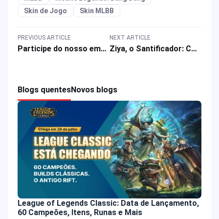
Skin de Jogo
Skin MLBB
PREVIOUS ARTICLE
NEXT ARTICLE
Participe do nosso emocionante evento no HOK CAMP e ganhe prêmios incríveis! ?
Ziya, o Santificador: Como Dominar a Rota do Meio com Este Novo Herói
Blogs quentes
Novos blogs
League of Legends Classic: Data de Lançamento,
60 Campeões, Itens, Runas e Mais