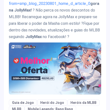
from=smp_blog_20230801_home_d_article_0
gora
na JollyMax!
? Não perca os novos descontos do
MLBB! Recarregue agora na JollyMax e prepare-se
para liberar o poder da Masha com estilo! ?Fique por
dentro das novidades, atualizações e guias do MLBB
seguindo
JollyMax
no Facebook! ?
Guia de Jogo
Herói do Jogo
Heróis da MLBB
MLBB
Mobile Legends: Bang Bang