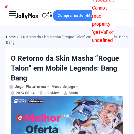
Ir
Cannot
para
read
Comprar na JollyMax
o
property
conteúdo
'getVal' of
Home
>
O Retorno da Skin Masha “Rogue Talon” em Mobile Legends: Bang
undefined
Bang
O Retorno da Skin Masha “Rogue
Talon” em Mobile Legends: Bang
Bang
Jogar Plataforma
Modo de jogo
2024-08-14
JollyMax
Maria