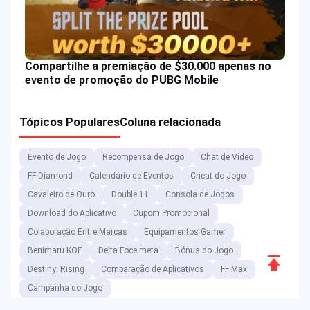
Compartilhe a premiação de $30.000 apenas no
evento de promoção do PUBG Mobile
Tópicos Populares
Coluna relacionada
Evento de Jogo
Recompensa de Jogo
Chat de Vídeo
FF Diamond
Calendário de Eventos
Cheat do Jogo
Cavaleiro de Ouro
Double 11
Consola de Jogos
Download do Aplicativo
Cupom Promocional
Colaboração Entre Marcas
Equipamentos Gamer
Benimaru KOF
Delta Foce meta
Bónus do Jogo
Rolar
Destiny: Rising
Comparação de Aplicativos
FF Max
para
Campanha do Jogo
cima