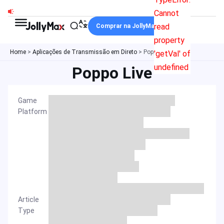
Ir
Cannot
para
read
Comprar na JollyMax
o
property
conteúdo
Home
>
Aplicações de Transmissão em Direto
>
Poppo Live
'getVal' of
undefined
Poppo Live
Game
Platform
Article
Type