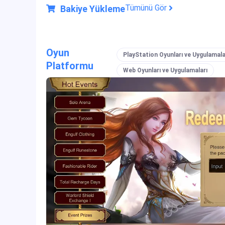
and expan
Tümünü Gör
Bakiye Yükleme
This arti
release a
groundbre
Oyun
PlayStation Oyunları ve Uygulamala
Platformu
Web Oyunları ve Uygulamaları