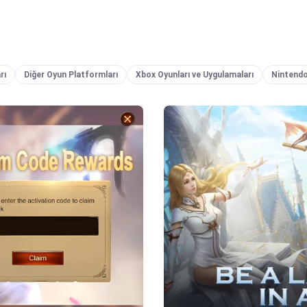
ded RPG elements that elevate the free-to-play game experience.
cle explores the key features of the Wartune Ultra Version 3.5
nd provides details on how players can participate in the
aking content creation initiative.
rı
Diğer Oyun Platformları
Xbox Oyunları ve Uygulamaları
Nintendo