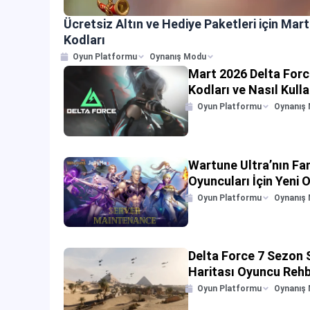
Ücretsiz Altın ve Hediye Paketleri için Mar
Kodları
Oyun Platformu
Oynanış Modu
Mart 2026 Delta Forc
Kodları ve Nasıl Kulla
Oyun Platformu
Oynanış
Wartune Ultra’nın F
Oyuncuları İçin Yeni 
2025’te
Oyun Platformu
Oynanış
Delta Force 7 Sezon
Haritası Oyuncu Rehb
Oyun Platformu
Oynanış