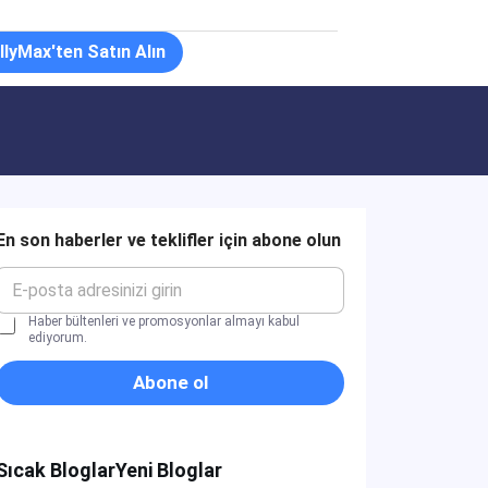
llyMax'ten Satın Alın
En son haberler ve teklifler için abone olun
s
o
n
a
a
b
Haber bültenleri ve promosyonlar almayı kabul
ediyorum.
g
o
r
n
Abone ol
e
e
e
o
*
u
n
Sıcak Bloglar
Yeni Bloglar