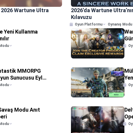
t 2026 Wartune Ultra
2026’da Wartune Ultra’nın
Kılavuzu
Oyun Platformu
Oynanış Modu
e Yeni Kullanma
War
nılır
Gün
İçe
 Modu
Oy
antastik MMORPG
Müh
Oyun Sunucusu Eylül
Yen
 Modu
Oy
 Savaş Modu Anıt
Del
eri
Ope
 Modu
Oy