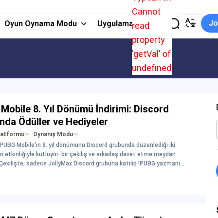
Cannot
Jo
Oyun Oynama Modu
Uygulama Türü
read
property
'getVal' of
undefined
Mobile 8. Yıl Dönümü İndirimi: Discord
nda Ödüller ve Hediyeler
latformu
Oynanış Modu
 PUBG Mobile'ın 8. yıl dönümünü Discord grubunda düzenlediği iki
 etkinliğiyle kutluyor: bir çekiliş ve arkadaş davet etme meydan
Çekilişte, sadece JollyMax Discord grubuna katılıp !PUBG yazmanız
 1.800 PUBGM UC, 660 PUBGM UC, 60 PUBGM UC, 1 USD değerinde
a %1, %3 ve %5 indirim kuponları kazanma şansı verebilir. Davet
l
de ise Discord grubuna yeni arkadaşlar getirerek 1, 3 ve 5 davette
omosyon kuponları kazanabilir; sırasıyla PUBGM yüklemelerinde %2,
ndirim elde edebilirsiniz. Haftalık lider tablosunda ilk 10’a girenler —