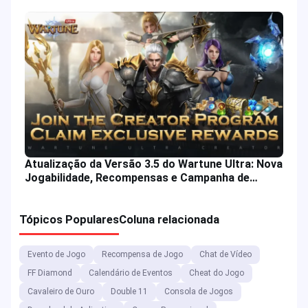
Atualização da Versão 3.5 do Wartune Ultra: Nova
Jogabilidade, Recompensas e Campanha de
Criação de Conteúdo
Tópicos Populares
Coluna relacionada
Evento de Jogo
Recompensa de Jogo
Chat de Vídeo
FF Diamond
Calendário de Eventos
Cheat do Jogo
Cavaleiro de Ouro
Double 11
Consola de Jogos