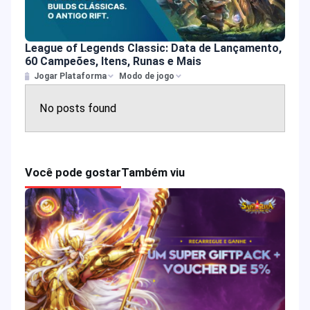
League of Legends Classic: Data de Lançamento,
60 Campeões, Itens, Runas e Mais
Jogar Plataforma
Modo de jogo
No posts found
Você pode gostar
Também viu