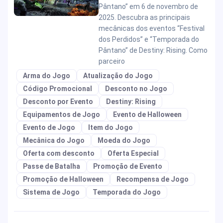
Pântano” em 6 de novembro de
2025. Descubra as principais
mecânicas dos eventos “Festival
dos Perdidos” e “Temporada do
Pântano” de Destiny: Rising. Como
parceiro
Arma do Jogo
Atualização do Jogo
Código Promocional
Desconto no Jogo
Desconto por Evento
Destiny: Rising
Equipamentos de Jogo
Evento de Halloween
Evento de Jogo
Item do Jogo
Mecânica do Jogo
Moeda do Jogo
Oferta com desconto
Oferta Especial
Passe de Batalha
Promoção de Evento
Promoção de Halloween
Recompensa de Jogo
Sistema de Jogo
Temporada do Jogo