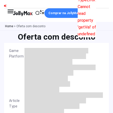
Ir
Cannot
para
read
Comprar na JollyMax
o
property
conteúdo
Home
>
Oferta com desconto
'getVal' of
undefined
Oferta com desconto
Game
Platform
Article
Type