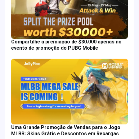
Compartilhe a premiação de $30.000 apenas no
evento de promoção do PUBG Mobile
Uma Grande Promoção de Vendas para o Jogo
MLBB: Skins Grátis e Descontos em Recargas