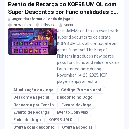
Evento de Recarga do KOF98 UM OL com
Super Descontos por Funcionalidades de
Jogo Atualizadas
Jogar Plataforma
Modo de jogo
2025-11-18
JollyMax
Maria
Join JollyMax's top-up event with
super discounts to celebrate
KOF98 UM OL's official update on
game function! The King of
Fighters introduces new battle
pass functions and value rewards.
For a limited time during
November 14-23, 2025, KOF
players enjoy an extra
Atualização do Jogo
Código Promocional
Desconto Especial
Desconto no Jogo
Desconto por Evento
Evento de Jogo
Evento de Recarga
Evento JollyMax
Ficha do Jogo
KOF'98 UM OL
Oferta com desconto
Oferta Especial