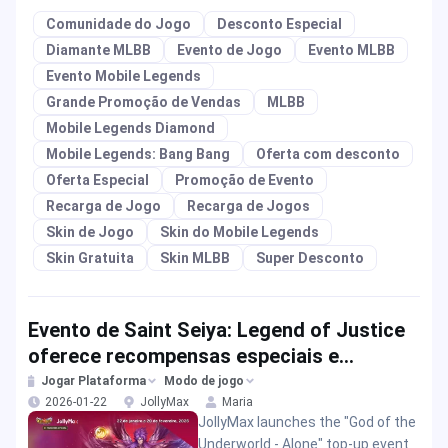
Comunidade do Jogo
Desconto Especial
Diamante MLBB
Evento de Jogo
Evento MLBB
Evento Mobile Legends
Grande Promoção de Vendas
MLBB
Mobile Legends Diamond
Mobile Legends: Bang Bang
Oferta com desconto
Oferta Especial
Promoção de Evento
Recarga de Jogo
Recarga de Jogos
Skin de Jogo
Skin do Mobile Legends
Skin Gratuita
Skin MLBB
Super Desconto
Evento de Saint Seiya: Legend of Justice
oferece recompensas especiais e
descontos em recargas
Jogar Plataforma
Modo de jogo
2026-01-22
JollyMax
Maria
JollyMax launches the "God of the
Underworld - Alone" top-up event