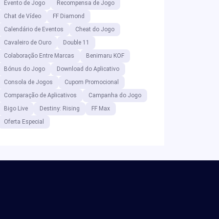
Evento de Jogo
Recompensa de Jogo
Chat de Vídeo
FF Diamond
Calendário de Eventos
Cheat do Jogo
Cavaleiro de Ouro
Double 11
Colaboração Entre Marcas
Benimaru KOF
Bónus do Jogo
Download do Aplicativo
Consola de Jogos
Cupom Promocional
Comparação de Aplicativos
Campanha do Jogo
Bigo Live
Destiny: Rising
FF Max
Oferta Especial