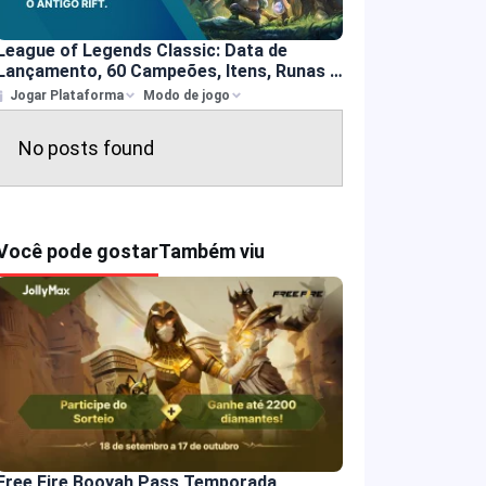
League of Legends Classic: Data de
Lançamento, 60 Campeões, Itens, Runas e
Mais
Jogar Plataforma
Modo de jogo
No posts found
Você pode gostar
Também viu
Free Fire Booyah Pass Temporada