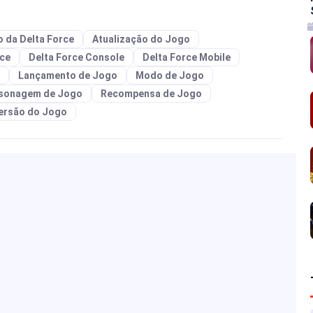
o da Delta Force
Atualização do Jogo
rce
Delta Force Console
Delta Force Mobile
Lançamento de Jogo
Modo de Jogo
sonagem de Jogo
Recompensa de Jogo
ersão do Jogo