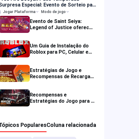
Surpresa Especial: Evento de Sorteio para
Recompensas de Jogo
Jogar Plataforma
Modo de jogo
Evento de Saint Seiya:
Legend of Justice oferece
recompensas especiais e
descontos em recargas
Um Guia de Instalação do
Roblox para PC, Celular e
Consoles de Videogame
Estratégias de Jogo e
Recompensas de Recarga
para Star Coins em
Wartune Ultra
Recompensas e
Estratégias do Jogo para a
Colaboração Delta Force x
Goose Goose Duck
Tópicos Populares
Coluna relacionada