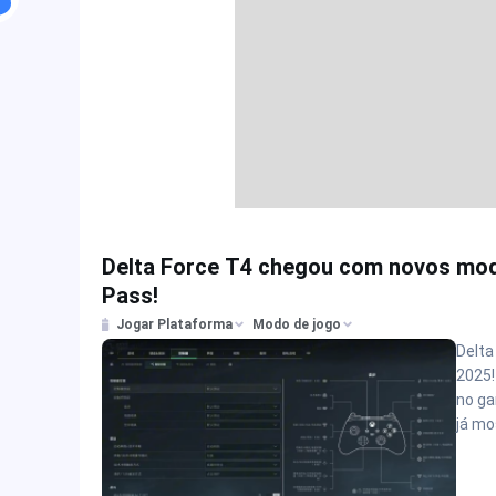
Delta Force T4 chegou com novos modo
Pass!
Jogar Plataforma
Modo de jogo
Delta
2025!
no ga
já mo