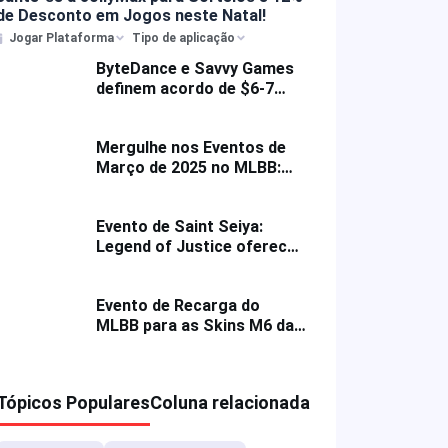
de Desconto em Jogos neste Natal!
Jogar Plataforma
Tipo de aplicação
ByteDance e Savvy Games
definem acordo de $6-7
bilhões para a Moonton
Mergulhe nos Eventos de
Março de 2025 no MLBB:
Sorteios e Mega
Promoções!
Evento de Saint Seiya:
Legend of Justice oferece
recompensas especiais e
descontos em recargas
Evento de Recarga do
MLBB para as Skins M6 da
Joy & Beatrix &
Recompensas de Jogo da
ONIC Philippines
Tópicos Populares
Coluna relacionada