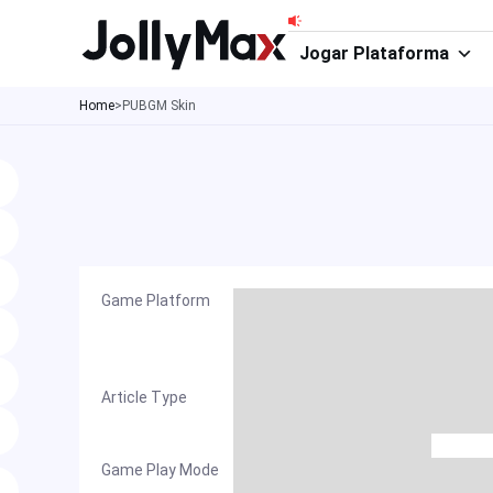
Ir
para
Jogar Plataforma
o
Home
>
PUBGM Skin
conteúdo
Game Platform
Article Type
Game Play Mode