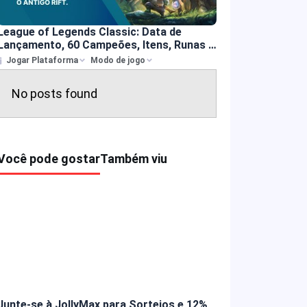
League of Legends Classic: Data de
Lançamento, 60 Campeões, Itens, Runas e
Mais
Jogar Plataforma
Modo de jogo
No posts found
Você pode gostar
Também viu
Junte-se à JollyMax para Sorteios e 12%