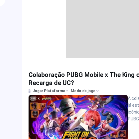
Colaboração PUBG Mobile x The King o
Recarga de UC?
Jogar Plataforma
Modo de jogo
A col
já es
icôni
PUBG 