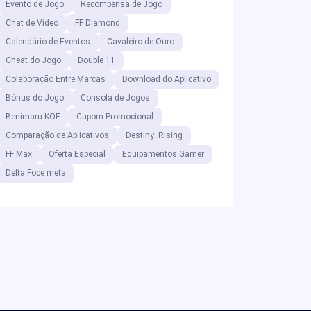
Evento de Jogo
Recompensa de Jogo
Chat de Vídeo
FF Diamond
Calendário de Eventos
Cavaleiro de Ouro
Cheat do Jogo
Double 11
Colaboração Entre Marcas
Download do Aplicativo
Bónus do Jogo
Consola de Jogos
Benimaru KOF
Cupom Promocional
Comparação de Aplicativos
Destiny: Rising
FF Max
Oferta Especial
Equipamentos Gamer
Delta Foce meta