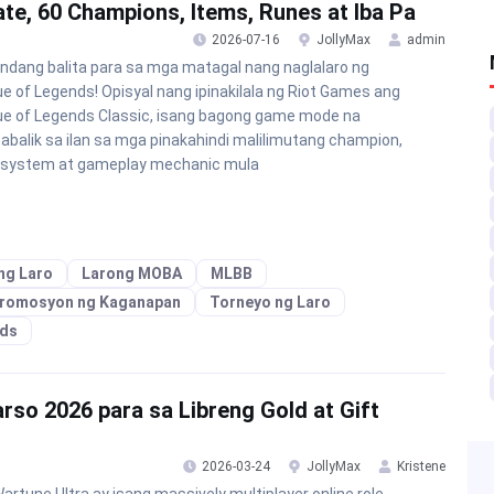
te, 60 Champions, Items, Runes at Iba Pa
2026-07-16
JollyMax
admin
dang balita para sa mga matagal nang naglalaro ng
e of Legends! Opisyal nang ipinakilala ng Riot Games ang
e of Legends Classic, isang bagong game mode na
balik sa ilan sa mga pinakahindi malilimutang champion,
 system at gameplay mechanic mula
ng Laro
Larong MOBA
MLBB
romosyon ng Kaganapan
Torneyo ng Laro
nds
so 2026 para sa Libreng Gold at Gift
2026-03-24
JollyMax
Kristene