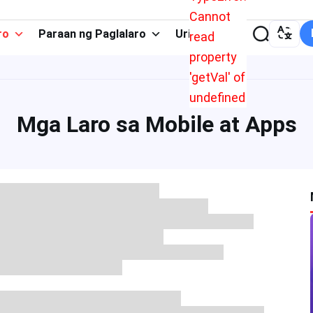
Cannot
ro
Paraan ng Paglalaro
Uri ng App
read
property
'getVal' of
undefined
Mga Laro sa Mobile at Apps