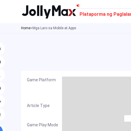
Skip
to
Plataporma ng Paglala
content
Home
>
Mga Laro sa Mobile at Apps
Game Platform
Article Type
Game Play Mode