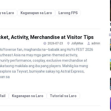
 sa Laro
Kaganapan sa Laro
Larong FPS
et, Activity, Merchandise at Visitor Tips
2026-07-23
JollyMax
admin
HoYoverse fan, maghanda na—babalik ang HoYo FEST 2026
utheast Asia na may mga game-themed activity,
nity performance, cosplay, exclusive merchandise at
kataong makilala ang iba pang players. Mahilig ka mang
xplore sa Teyvat, bumiyahe sakay ng Astral Express,
ban sa
Rail
Kaganapan sa Laro
Tutorial sa Laro