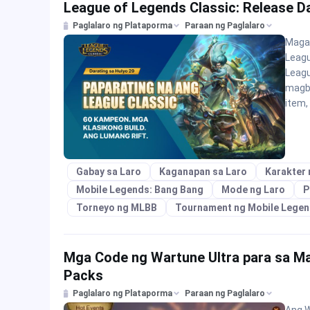
League of Legends Classic: Release Da
Paglalaro ng Plataporma
Paraan ng Paglalaro
Magan
Leagu
Leagu
magba
item,
Gabay sa Laro
Kaganapan sa Laro
Karakter 
Mobile Legends: Bang Bang
Mode ng Laro
P
Torneyo ng MLBB
Tournament ng Mobile Lege
Mga Code ng Wartune Ultra para sa Mar
Packs
Paglalaro ng Plataporma
Paraan ng Paglalaro