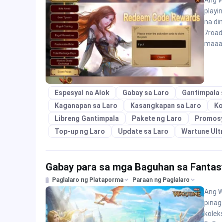
Ang W
playi
na di
7road
maaa
Espesyal na Alok
Gabay sa Laro
Gantimpala 
Kaganapan sa Laro
Kasangkapan sa Laro
Ko
Libreng Gantimpala
Pakete ng Laro
Promos
Top-up ng Laro
Update sa Laro
Wartune Ult
Gabay para sa mga Baguhan sa Fantas
Paglalaro ng Plataporma
Paraan ng Paglalaro
Ang W
pinag
kolek