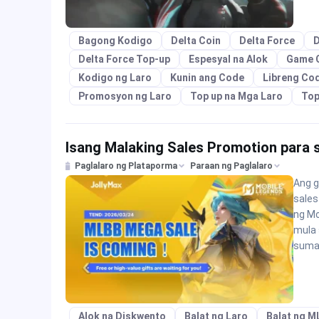
Bagong Kodigo
Delta Coin
Delta Force
D
Delta Force Top-up
Espesyal na Alok
Game 
Kodigo ng Laro
Kunin ang Code
Libreng Co
Promosyon ng Laro
Top up na Mga Laro
Top
Isang Malaking Sales Promotion para 
Paglalaro ng Plataporma
Paraan ng Paglalaro
Ang g
sales
ng Mo
mula 
suma
Alok na Diskwento
Balat ng Laro
Balat ng M