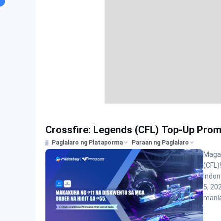
Crossfire: Legends (CFL) Top-Up Pro
Paglalaro ng Plataporma
Paraan ng Paglalaro
Magan
(CFL)
Indon
5, 20
manla