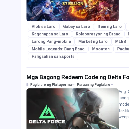
Alok sa Laro
Gabay sa Laro
Item ng Laro
Kaganapan sa Laro
Kolaborasyon ng Brand
Larong Pang-mobile
Market ng Laro
MLBB
Mobile Legends: Bang Bang
Moonton
Pagbu
Paligsahan sa Esports
Mga Bagong Redeem Code ng Delta For
Paglalaro ng Plataporma
Paraan ng Paglalaro
Ang D
isang
moder
takti
weapo