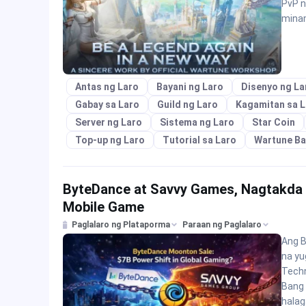
PvP n
mina
Antas ng Laro
Bayani ng Laro
Disenyo ng La
Gabay sa Laro
Guild ng Laro
Kagamitan sa L
Server ng Laro
Sistema ng Laro
Star Coin
Top-up ng Laro
Tutorial sa Laro
Wartune Ba
ByteDance at Savvy Games, Nagtakda
Mobile Game
Paglalaro ng Plataporma
Paraan ng Paglalaro
Ang B
na yu
Techn
Bang 
halag