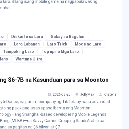
a laro. Bilang isang mobile game na nagpapalawak ng
mahal
ro
Diskarte sa Laro
Gabay sa Baguhan
aro
Laro Labanan
Laro Trick
Mode ng Laro
Tampok ng Laro
Top up na Mga Laro
lens
Wartune Ultra
 ng $6-7B na Kasunduan para sa Moonton
2026-03-20
JollyMax
Kristene
yteDance, na parent company ng TikTok, ay nasa advanced
gto ng pakikipag-usap upang ibenta ang Moonton
ology—ang Shanghai-based developer ng Mobile Legends:
Bang (MLBB)—sa Savvy Games Group ng Saudi Arabia sa
ang sa pagitan ng $6 bilyon at $7