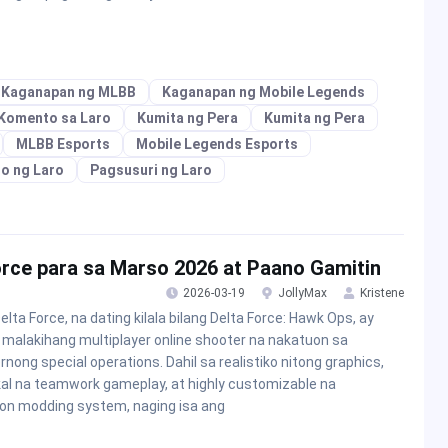
Kaganapan ng MLBB
Kaganapan ng Mobile Legends
Komento sa Laro
Kumita ng Pera
Kumita ng Pera
MLBB Esports
Mobile Legends Esports
o ng Laro
Pagsusuri ng Laro
ce para sa Marso 2026 at Paano Gamitin
2026-03-19
JollyMax
Kristene
elta Force, na dating kilala bilang Delta Force: Hawk Ops, ay
 malakihang multiplayer online shooter na nakatuon sa
nong special operations. Dahil sa realistiko nitong graphics,
kal na teamwork gameplay, at highly customizable na
n modding system, naging isa ang