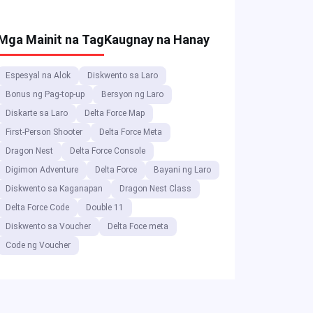
Mga Mainit na Tag
Kaugnay na Hanay
Espesyal na Alok
Diskwento sa Laro
Bonus ng Pag-top-up
Bersyon ng Laro
Diskarte sa Laro
Delta Force Map
First-Person Shooter
Delta Force Meta
Dragon Nest
Delta Force Console
Digimon Adventure
Delta Force
Bayani ng Laro
Diskwento sa Kaganapan
Dragon Nest Class
Delta Force Code
Double 11
Diskwento sa Voucher
Delta Foce meta
Code ng Voucher