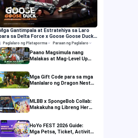
Mga Gantimpala at Estratehiya sa Laro
para sa Delta Force x Goose Goose Duck
na Kolaborasyon
Paglalaro ng Plataporma
Paraan ng Paglalaro
Paano Magsimula nang
Malakas at Mag-Level Up
nang Mabilis sa Dragon
Nest: Rebirth of Legend?
Mga Gift Code para sa mga
Manlalaro ng Dragon Nest:
Rebirth of Legend na
Maaaring I-redeem
MLBB x SpongeBob Collab:
Makakuha ng Libreng Hero
Skins at Espesyal na
Gaming Rewards
HoYo FEST 2026 Guide:
Mga Petsa, Ticket, Activity,
Merchandise at Visitor Tips