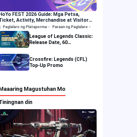
HoYo FEST 2026 Guide: Mga Petsa,
Ticket, Activity, Merchandise at Visitor
Tips
Paglalaro ng Plataporma
Paraan ng Paglalaro
League of Legends Classic:
Release Date, 60
Champions, Items, Runes at
Iba Pa
Crossfire: Legends (CFL)
Top-Up Promo
Maaaring Magustuhan Mo
Tiningnan din