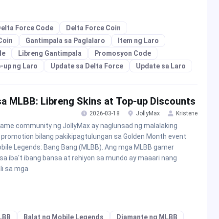
elta Force Code
Delta Force Coin
Coin
Gantimpala sa Paglalaro
Item ng Laro
de
Libreng Gantimpala
Promosyon Code
-up ng Laro
Update sa Delta Force
Update sa Laro
sa MLBB: Libreng Skins at Top-up Discounts
2026-03-18
JollyMax
Kristene
ame community ng JollyMax ay naglunsad ng malalaking
 promotion bilang pakikipagtulungan sa Golden Month event
bile Legends: Bang Bang (MLBB). Ang mga MLBB gamer
sa iba't ibang bansa at rehiyon sa mundo ay maaari nang
li sa mga
LBB
Balat ng Mobile Legends
Diamante ng MLBB