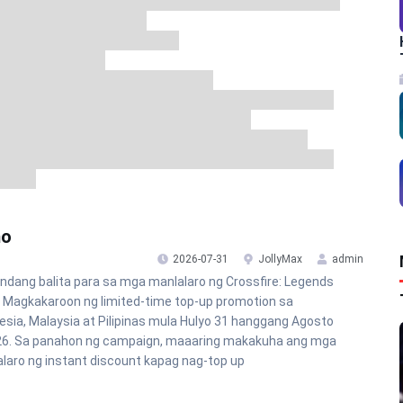
mo
2026-07-31
JollyMax
admin
dang balita para sa mga manlalaro ng Crossfire: Legends
! Magkakaroon ng limited-time top-up promotion sa
esia, Malaysia at Pilipinas mula Hulyo 31 hanggang Agosto
26. Sa panahon ng campaign, maaaring makakuha ang mga
laro ng instant discount kapag nag-top up