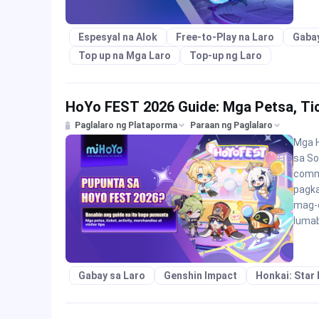
Espesyal na Alok
Free-to-Play na Laro
Gabay
Top up na Mga Laro
Top-up ng Laro
HoYo FEST 2026 Guide: Mga Petsa, Tick
Paglalaro ng Plataporma
Paraan ng Paglalaro
Mga 
sa So
commu
pagka
mag-e
luma
Gabay sa Laro
Genshin Impact
Honkai: Star 