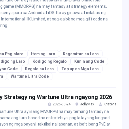
artune Ultra ay isang massively multiplayer online role-
ng game (MMORPG) na may fantasy at strategy elements,
nisenyo para sa Android at iOS. Ito ay ginawa at inilabas ng
 International HK Limited, at nag-aalok ng mga gift code na
ring
sa Paglalaro
Item ng Laro
Kagamitan sa Laro
digo ng Laro
Kodigo ng Regalo
Kunin ang Code
yon Code
Regalo sa Laro
Top up na Mga Laro
ra
Wartune Ultra Code
y Strategy ng Wartune Ultra ngayong 2026
2026-03-24
JollyMax
Kristene
artune Ultra ay isang MMORPG na may temang fantasy na
sama ang turn-based na estratehiya, pagtatayo ng lungsod,
syon ng mga bayani, taktikal na labanan, at iba’t ibang PvE at