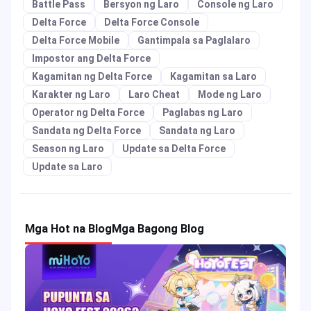
Battle Pass
Bersyon ng Laro
Console ng Laro
Delta Force
Delta Force Console
Delta Force Mobile
Gantimpala sa Paglalaro
Impostor ang Delta Force
Kagamitan ng Delta Force
Kagamitan sa Laro
Karakter ng Laro
Laro Cheat
Mode ng Laro
Operator ng Delta Force
Paglabas ng Laro
Sandata ng Delta Force
Sandata ng Laro
Season ng Laro
Update sa Delta Force
Update sa Laro
Mga Hot na Blog
Mga Bagong Blog