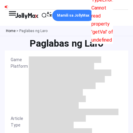
Skip
Cannot
to
read
Mamili sa JollyMax
content
property
Home
>
Paglabas ng Laro
'getVal' of
undefined
Paglabas ng Laro
Game
Platform
Article
Type