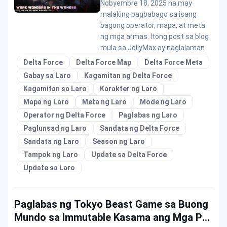
Nobyembre 18, 2025 na may
malaking pagbabago sa isang
bagong operator, mapa, at meta
ng mga armas. Itong post sa blog
mula sa JollyMax ay naglalaman
Delta Force
Delta Force Map
Delta Force Meta
Gabay sa Laro
Kagamitan ng Delta Force
Kagamitan sa Laro
Karakter ng Laro
Mapa ng Laro
Meta ng Laro
Mode ng Laro
Operator ng Delta Force
Paglabas ng Laro
Paglunsad ng Laro
Sandata ng Delta Force
Sandata ng Laro
Season ng Laro
Tampok ng Laro
Update sa Delta Force
Update sa Laro
Paglabas ng Tokyo Beast Game sa Buong
Mundo sa Immutable Kasama ang Mga Pa-