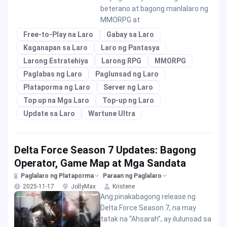
beterano at bagong manlalaro ng
MMORPG at
Free-to-Play na Laro
Gabay sa Laro
Kaganapan sa Laro
Laro ng Pantasya
Larong Estratehiya
Larong RPG
MMORPG
Paglabas ng Laro
Paglunsad ng Laro
Plataporma ng Laro
Server ng Laro
Top up na Mga Laro
Top-up ng Laro
Update sa Laro
Wartune Ultra
Delta Force Season 7 Updates: Bagong
Operator, Game Map at Mga Sandata
Paglalaro ng Plataporma
Paraan ng Paglalaro
2025-11-17
JollyMax
Kristene
Ang pinakabagong release ng
Delta Force Season 7, na may
tatak na “Ahsarah”, ay ilulunsad sa