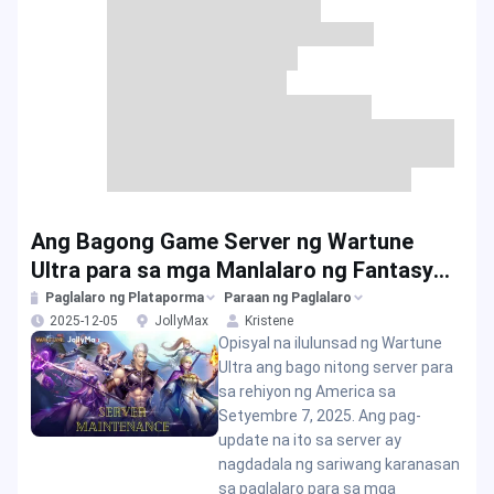
Ang Bagong Game Server ng Wartune
Ultra para sa mga Manlalaro ng Fantasy
MMORPG sa Setyembre 2025
Paglalaro ng Plataporma
Paraan ng Paglalaro
2025-12-05
JollyMax
Kristene
Opisyal na ilulunsad ng Wartune
Ultra ang bago nitong server para
sa rehiyon ng America sa
Setyembre 7, 2025. Ang pag-
update na ito sa server ay
nagdadala ng sariwang karanasan
sa paglalaro para sa mga