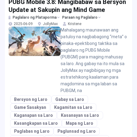
PUBG Mobile 3.8: Mangibabaw sa Bersyon
Update at Sakupin ang Mind Game
Paglalaro ng Plataporma
Paraan ng Paglalaro
2025-06-09
JollyMax
Kristene
Mahalagang maunawaan ang
patuloy na nagbabagong “meta” o
pinaka-epektibong taktika sa
paglalaro ng PUBG Mobile
(PUBGM) para maging mahusay
sa laro. Ang gabay na ito mula sa
JollyMax ay nagbibigay ng mga
estratehikong kaalaman para
magdomina sa mga laban sa
PUBGM, na
Bersyon ng Laro
Gabay sa Laro
Game Sasakyan
Kagamitan sa Laro
Kaganapan sa Laro
Kasanayan sa Laro
Kasangkapan sa Laro
Mapa ng Laro
Paglabas ng Laro
Paglunsad ng Laro