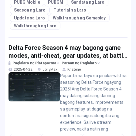
PUBG Mobile
PUBGM
Sandata ng Laro
Season ng Laro
Tutorial sa Laro
Update sa Laro
Walkthrough ng Gameplay
Walkthrough ng Laro
Delta Force Season 4 may bagong game
modes, anti-cheat, gear updates, at battle
pass! Tara, check natin
Paglalaro ng Plataporma
Paraan ng Paglalaro
2025-04-22
JollyMax
Kristene
Papunta na tayo sa pinaka-wild na
season ng Delta Force ngayong
2025! Ang Delta Force Season 4
may dalang sobrang daming
bagong features, improvements
sa gameplay, at dagdag na
content na siguradong iba ang
experience. Sa live stream
preview, nakita natin ang