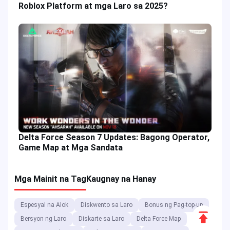
Roblox Platform at mga Laro sa 2025?
Delta Force Season 7 Updates: Bagong Operator,
Game Map at Mga Sandata
Mga Mainit na Tag
Kaugnay na Hanay
Espesyal na Alok
Diskwento sa Laro
Bonus ng Pag-top-up
Scroll
Bersyon ng Laro
Diskarte sa Laro
Delta Force Map
to