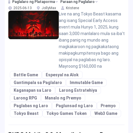
premyo sa Hunyo 2025
Paglalaro ng Plataporma
Paraan ng Paglalaro
2025-06-13
JollyMax
Kristene
Live na ang Tokyo Beast kasama
ang isang Special Early Access
event mula Hunyo 1, 2025, kung
saan 3,000 manlalaro mula sa iba’t
ibang panig ng mundo ang
magkakaroon ng pagkakataong
makipagkumpitensya bago ang
opisyal na paglabas ng laro.
Mayroong $160,000 na
Battle Game
Espesyal na Alok
Gantimpala sa Paglalaro
Immutable Game
Kaganapan sa Laro
Larong Estratehiya
Larong RPG
Manalo ng Premyo
Paglabas ng Laro
Paglunsad ng Laro
Premyo
Tokyo Beast
Tokyo Games Token
Web3 Game