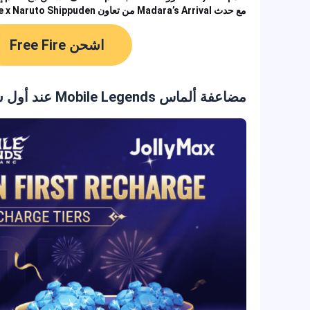
مع حدث Madara’s Arrival من تعاون Free Fire x Naruto Shippuden الذي يجلب محتويات حصرية وأنماط لعب جديدة.
اشحن Free Fire
مضاعفة ألماس Mobile Legends عند أول شحن