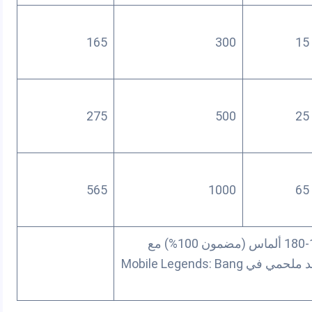
165
300
15
275
500
25
565
1000
65
احصل على 135-180 ألماس (مضمون 100%) مع
فرصة للفوز بجلد ملحمي في Mobile Legends: Bang