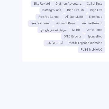
Elite Reward
Digimon Adventure
Call of Duty
Battlegrounds
Bigo Live Lite
Bigo Live
Free Fire Banner
All Star MLBB
Elite Pass
Free Fire Token
Aspirant Draw
Free Fire Reward
Battle Game
MLBB
موبايل ليجندز: بانغ بانغ
ONIC Esports
SpongeBob
Mobile Legends Diamond
أحداث الألعاب
PUBG Mobile UC