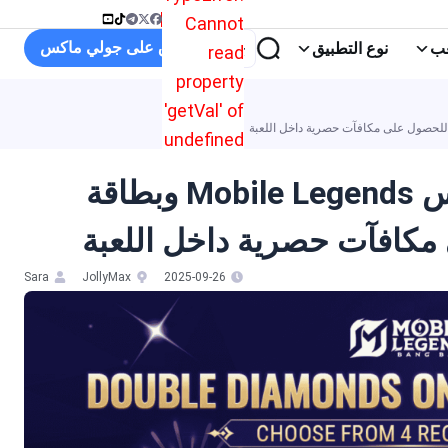
Cannot
تسوق على جولي ماكس
عب
نوع التطبيق
read
property
'getVal' of
undefined
احصل على ضعف عدد ألماس Mobile Legends وبطاقة
 مكافآت حصرية داخل اللعبة
Sara
JollyMax
2025-09-26