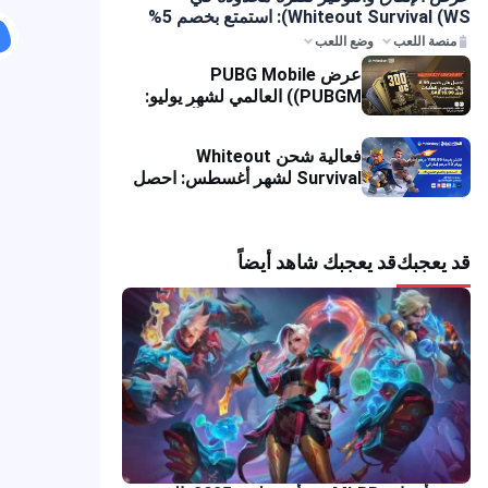
Whiteout Survival (WS): استمتع بخصم 5%
على عملية الشحن
منصة اللعب
وضع اللعب
عرض PUBG Mobile
(PUBGM) العالمي لشهر يوليو:
خصومات ضخمة ومكافآت UC
متراكمة!
فعالية شحن Whiteout
Survival لشهر أغسطس: احصل
على خصم فوري
قد يعجبك
قد يعجبك شاهد أيضاً