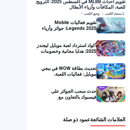
تقويم أحداث MLBB في أغسطس 2025: الترويج
للعبة، المكافآت وأزياء الأبطال
منصة اللعب
وضع اللعب
تقويم فعاليات Mobile
Legends 2025: جوائز وأزياء
MLBB لشهر يونيو
أكواد استرداد لعبة موبايل ليجندز
2025: هدايا مجانية وخصومات
رهيبة من جولي ماكس
تحديث بطاقة WOW في ببجي
موبايل: فعاليات اللعبة،
خصومات خاصة، وعروض
الشحن
حدث سحب الجوائز على
فيسبوك بالتعاون مع
GameLoop للاعبي ألعاب
PUBG Mobile وCall of Duty
وFree Fire
العلامات الشائعة
عمود ذو صلة