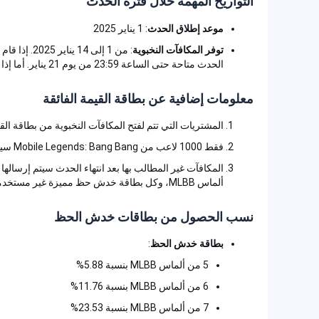
التواريخ المهمة خلال فترة الحدث
موعد إطلاق الحدث
: 1 يناير 2025
توفر المكافآت النخبوية
الحدث متاحة حتى الساعة 23:59 من يوم 21 يناير. أما إذا لم يتم فتحها بحلول 14 يناير، فستُغلق صفحة الحدث.
معلومات إضافية عن بطاقة القيمة الفائقة
المشتريات التي تتم لفتح المكافآت النخبوية من بطاقة ا
فقط 1000 لاعب من Mobile Legends: Bang Bang سيحصلون على مكافأة الجلد الملحمي. سارع بالانضمام!
ألماس MLBB، وكل بطاقة خدش حظ مميزة غير مستخدمة تمنح 55 ألماس MLBB.
نسب الحصول من بطاقات خدش الحظ
بطاقة خدش الحظ
:
5 من ألماس MLBB بنسبة 5.88%
6 من ألماس MLBB بنسبة 11.76%
7 من ألماس MLBB بنسبة 23.53%