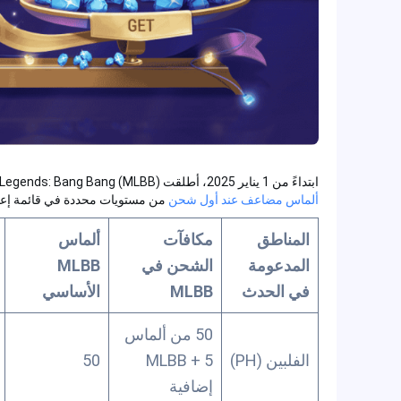
ابتداءً من 1 يناير 2025، أطلقت Mobile Legends: Bang Bang (MLBB) عرضًا مذهلاً عند شراء ألماس جديد. يمكن للاعبين
ألماس مضاعف عند أول شحن
من مستويات محددة في قائمة إعاد
المناطق
مكافآت
ألماس
المدعومة
الشحن في
MLBB
في الحدث
MLBB
الأساسي
50 من ألماس
الفلبين (PH)
MLBB + 5
50
إضافية