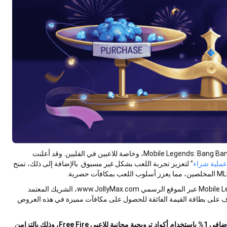
أطلقت JollyMax مستويات جديدة من الألماس للعبة Mobile Legends: Bang Bang (MLBB)، وخاصة للاعبين في الفلبين. وقد أعلنت
عملية شراء
” لتعزيز تجربة اللعب بشكل غير مسبوق. بالإضافة إلى ذلك، تمنح
اطلع على مستويات الألماس الجديدة للعبة Mobile Legends: Bang Bang عبر الموقع الرسمي www.JollyMax.com، الشريك المعتمد
عند أول عملية شراء وتعرّف على بطاقة القيمة الفائقة للحصول على مكافآت مميزة في هذه العروض
تقدم JollyMax عروضًا خاصة بخصم 5% على الشحن مع خصم إضافي 1% باستخدام أكواد ترويجية مجانية للاعبي Free Fire، وذلك بالتزامن