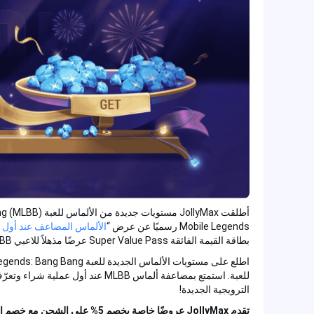
Mobile Legends رسميًا عن عرض “
الألماس المضاعف عند أول 
بطاقة القيمة الفائقة Super Value Pass عرضًا مذهلاً للاعبي MLBB المخلصين، مما يعزز أسلوب اللعب بمكافآت حصرية.
للعبة. استمتع بمضاعفة ألماس MLBB 
الترويجية الجديدة!