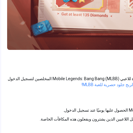
بطاقة القيمة الفائقة Super Value Pass هي فرصة مثيرة جديدة للاعبي Mobile Legends: Bang Bang (MLBB) المخلصين لتسجيل الدخول
لربح جلود حصرية للعبة MLBB!
 اللاعبين الذين يشترون ويفعلون هذه المكافآت الخاصة.