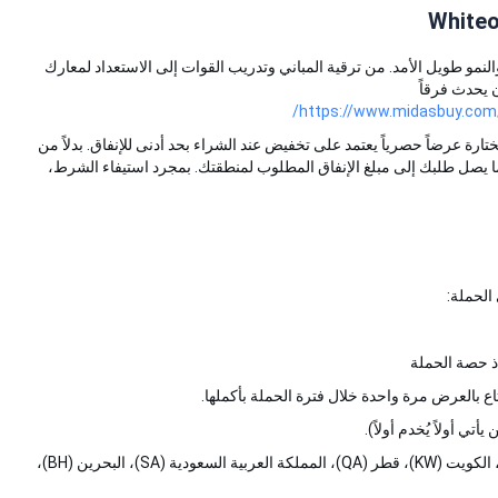
وم
تراتيجية، البقاء، والنمو طويل الأمد. من ترقية المباني وتدريب القوات إلى الاستعداد لمعارك
ث فرقاً
https://www.midasbuy
رضاً حصرياً يعتمد على تخفيض عند الشراء بحد أدنى للإنفاق. بدلاً من
طلبك إلى مبلغ الإنفاق المطلوب لمنطقتك. بمجرد استيفاء الشرط،
لة:
اً يُخدم أولاً).
ال
الإمارات العربية المتحدة (AE)، الكويت (KW)، قطر (QA)، المملكة العربية السعودية (SA)، البحرين (BH)،