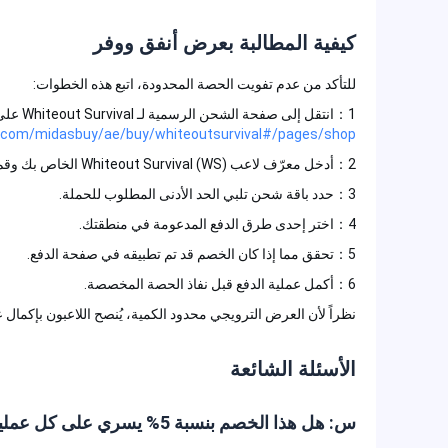
كيفية المطالبة بعرض أنفق ووفر
للتأكد من عدم تفويت الحصة المحدودة، اتبع هذه الخطوات:
1：انتقل إلى صفحة الشحن الرسمية لـ Whiteout Survival على Midasbuy عبر:
sbuy.com/midasbuy/ae/buy/whiteoutsurvival#/pages/shop/
2：أدخل معرّف لاعب Whiteout Survival (WS) الخاص بك وقم بتأكيده.
3：حدد باقة شحن تلبي الحد الأدنى المطلوب للحملة.
4：اختر إحدى طرق الدفع المدعومة في منطقتك.
5：تحقق مما إذا كان الخصم قد تم تطبيقه في صفحة الدفع.
6：أكمل عملية الدفع قبل نفاذ الحصة المخصصة.
نظراً لأن العرض الترويجي محدود الكمية، يُنصح اللاعبون بإكمال عملية
الأسئلة الشائعة
س: هل هذا الخصم بنسبة 5% يسري على كل عملية شراء؟