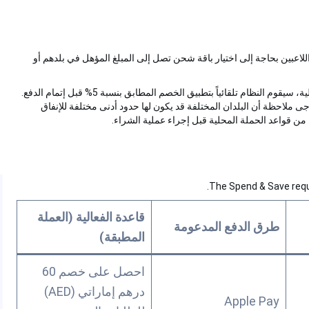
بين بحاجة إلى اختيار باقة شحن تصل إلى المبلغ المؤهل في بلدهم أو
على سبيل المثال، إذا كانت الباقة المحددة تلبي الحد الأدنى للفعالية، سيقوم النظام تلقائياً بتطبيق الخصم المطابق بنسبة 5% قبل إتمام الدفع.
احظة أن البلدان المختلفة قد يكون لها حدود أدنى مختلفة للإنفاق
اعد الحملة المحلية قبل إجراء عملية الشراء.
The Spend & Save 
قاعدة الفعالية (العملة
طرق الدفع المدعومة
المطبقة)
احصل على خصم 60
درهم إماراتي (AED)
Apple Pay