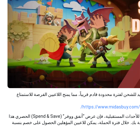
عل
قد
Whiteo)! عرض ترويجي جديد للشحن لفترة محدودة قادم قريباً، مما يمنح اللاعبين الفرصة للاستمتاع
https://www.midasbuy.
سواء كنت تستعد للمعارك القادمة، أو تعزز مستوطنتك، أو تخزن للأحداث المستقبلية، فإن عرض “أنفق ووفر” (Spend & Save) الحصري هذا
خلال فترة الحملة، يمكن للاعبين المؤهلين الحصول على خصم بنسبة