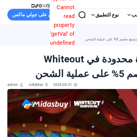
Cannot
تسوق على جولي ماكس
نوع التطبيق
read
property
'getVal' of
undefined
عرض الإنفاق والتوفير لفترة محدودة في Whiteout
ال
ال
admin
JollyMax
2026-05-31
عر