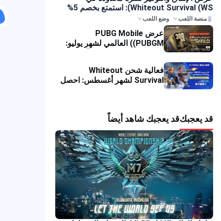
Whiteout Survival (WS): استمتع بخصم 5%
ى عملية الشحن
منصة اللعب
وضع اللعب
عرض PUBG Mobile
(PUBGM) العالمي لشهر يوليو:
خصومات ضخمة ومكافآت UC
متراكمة!
فعالية شحن Whiteout
Survival لشهر أغسطس: احصل
على خصم فوري
 يعجبك
قد يعجبك شاهد أيضاً