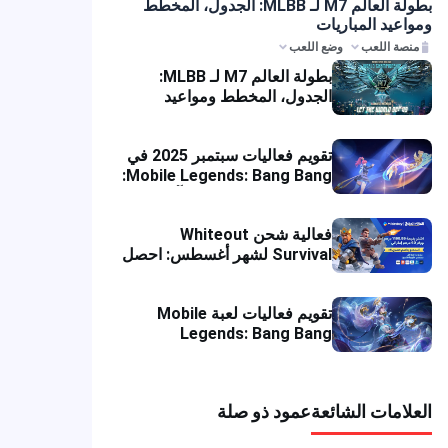
بطولة العالم M7 لـ MLBB: الجدول، المخطط
واعيد المباريات
منصة اللعب
وضع اللعب
بطولة العالم M7 لـ MLBB:
الجدول، المخطط ومواعيد
المباريات
تقويم فعاليات سبتمبر 2025 في
Mobile Legends: Bang Bang:
فعاليات MLBB والمكافآت
فعالية شحن Whiteout
Survival لشهر أغسطس: احصل
على خصم فوري
تقويم فعاليات لعبة Mobile
Legends: Bang Bang
(MLBB) لشهر يوليو 2025
علامات الشائعة
عمود ذو صلة