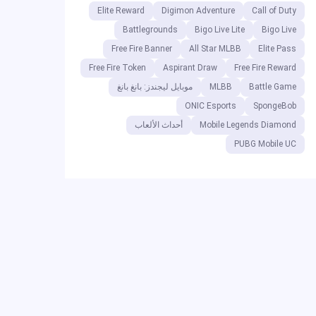
Elite Reward
Digimon Adventure
Call of Duty
Battlegrounds
Bigo Live Lite
Bigo Live
Free Fire Banner
All Star MLBB
Elite Pass
Free Fire Token
Aspirant Draw
Free Fire Reward
Battle Game
MLBB
موبايل ليجندز: بانغ بانغ
ONIC Esports
SpongeBob
Mobile Legends Diamond
أحداث الألعاب
PUBG Mobile UC