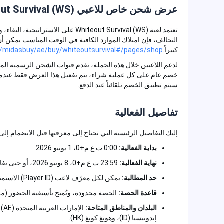
عرض شحن خاص للاعبي Whiteout Survival (WS)
تعتمد لعبة Whiteout Survival (WS) على الاس
التحالف، فإن امتلاك الموارد الكافية في الوقت المناسب يمكن أن يحد
كبيراً.
.com/midasbuy/ae/buy/whiteoutsurvival#/pages/shop/
لدعم اللاعبين خلال هذه الحملة، تقدم قنوات الشحن الرسمية المختارة ع
خصم عام على كل عملية شراء، يتم تفعيل هذا العرض فقط عندما يصل 
سيتم تطبيق الخصم تلقائياً عند الدفع.
تفاصيل الفعالية
إليك التفاصيل الرئيسية التي تحتاج إلى معرفتها قبل الانضمام إلى الحم
بداية الفعالية:
0:00 ت ع م+0، 1 يونيو 2026
نهاية الفعالية:
23:59 ت ع م+0، 8 يونيو 2026، أو حتى نفاذ حصة الحملة
حد المطالبة:
يمكن لكل معرّف لاعب (Player ID) الاستمتاع بالعرض مرة واحدة خلال فترة الحملة بأكملها.
قاعدة الحصة:
الحصة محدودة، وتُمنح بأسبقية الحضور (من يأتي أول
البلدان والمناطق المتاحة:
إندونيسيا (ID)، وهونغ كونغ (HK).