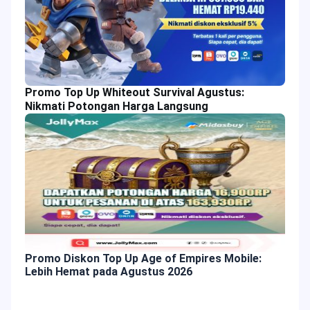
Promo Top Up Whiteout Survival Agustus:
Nikmati Potongan Harga Langsung
Promo Diskon Top Up Age of Empires Mobile:
Lebih Hemat pada Agustus 2026