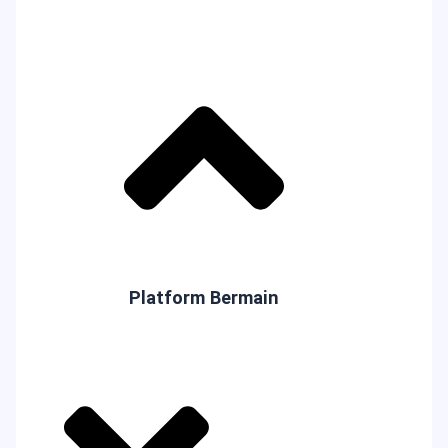
Platform Bermain