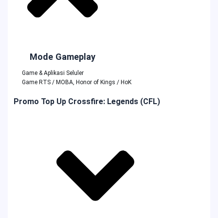
Mode Gameplay
Game & Aplikasi Seluler
Game RTS / MOBA
,
Honor of Kings / HoK
Promo Top Up Crossfire: Legends (CFL)