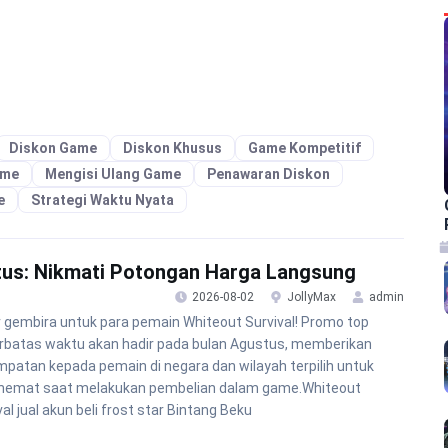
Diskon Game
Diskon Khusus
Game Kompetitif
ame
Mengisi Ulang Game
Penawaran Diskon
e
Strategi Waktu Nyata
tus: Nikmati Potongan Harga Langsung
2026-08-02
JollyMax
admin
 gembira untuk para pemain Whiteout Survival! Promo top
rbatas waktu akan hadir pada bulan Agustus, memberikan
patan kepada pemain di negara dan wilayah terpilih untuk
 hemat saat melakukan pembelian dalam game.Whiteout
val jual akun beli frost star Bintang Beku