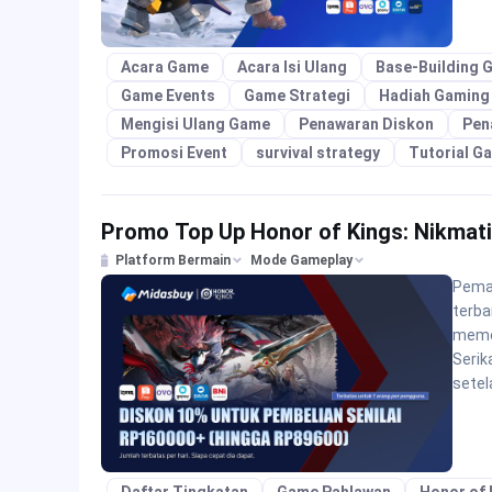
Acara Game
Acara Isi Ulang
Base-Building 
Game Events
Game Strategi
Hadiah Gaming
Mengisi Ulang Game
Penawaran Diskon
Pen
Promosi Event
survival strategy
Tutorial G
Promo Top Up Honor of Kings: Nikmati
Platform Bermain
Mode Gameplay
Pemai
terba
memen
Serik
setel