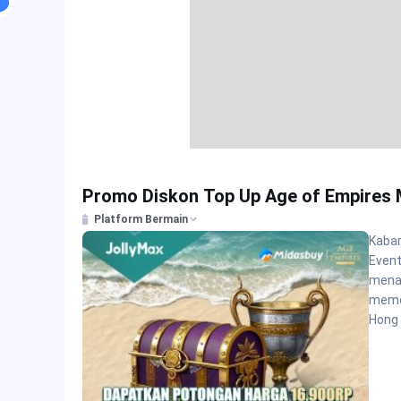
Promo Diskon Top Up Age of Empires 
Platform Bermain
Kabar
Event
menaw
memen
Hong 