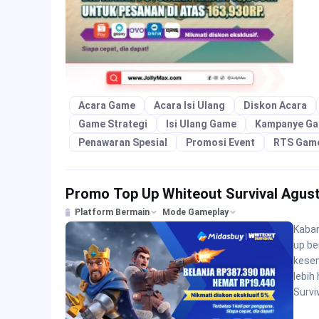
Acara Game
Acara Isi Ulang
Diskon Acara
Game Strategi
Isi Ulang Game
Kampanye G
Penawaran Spesial
Promosi Event
RTS Gam
Promo Top Up Whiteout Survival Agus
Platform Bermain
Mode Gameplay
Kabar
up be
kesem
lebih
Survi