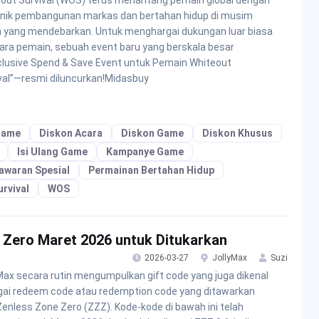
out Survival (WOS) terus menantang pemain global dengan
nik pembangunan markas dan bertahan hidup di musim
n yang mendebarkan. Untuk menghargai dukungan luar biasa
para pemain, sebuah event baru yang berskala besar
lusive Spend & Save Event untuk Pemain Whiteout
val”—resmi diluncurkan!Midasbuy
Game
Diskon Acara
Diskon Game
Diskon Khusus
Isi Ulang Game
Kampanye Game
awaran Spesial
Permainan Bertahan Hidup
rvival
WOS
Zero Maret 2026 untuk Ditukarkan
2026-03-27
JollyMax
Suzi
Max secara rutin mengumpulkan gift code yang juga dikenal
ai redeem code atau redemption code yang ditawarkan
Zenless Zone Zero (ZZZ). Kode-kode di bawah ini telah