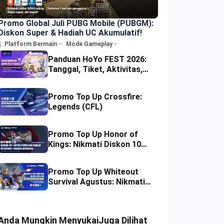
Promo Global Juli PUBG Mobile (PUBGM):
Diskon Super & Hadiah UC Akumulatif!
Platform Bermain
Mode Gameplay
Panduan HoYo FEST 2026:
Tanggal, Tiket, Aktivitas,
Merchandise, dan Tips
Pengunjung
Promo Top Up Crossfire:
Legends (CFL)
Promo Top Up Honor of
Kings: Nikmati Diskon 10%
di Empat Wilayah
Promo Top Up Whiteout
Survival Agustus: Nikmati
Potongan Harga Langsung
Anda Mungkin Menyukai
Juga Dilihat