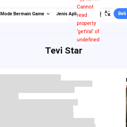
Cannot
Beli
Mode Bermain Game
Jenis Aplikasi
read
property
'getVal' of
undefined
Tevi Star