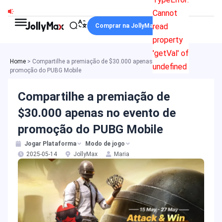
Ir
Cannot
para
read
Comprar na JollyMax
o
property
conteúdo
'getVal' of
Home
>
Compartilhe a premiação de $30.000 apenas no evento de
undefined
promoção do PUBG Mobile
Compartilhe a premiação de
$30.000 apenas no evento de
promoção do PUBG Mobile
Jogar Plataforma
Modo de jogo
2025-05-14
JollyMax
Maria