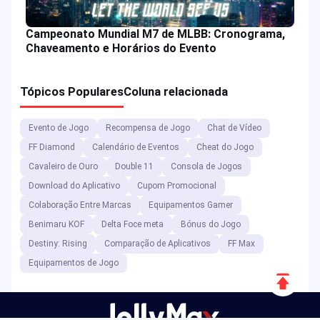
Campeonato Mundial M7 de MLBB: Cronograma,
Chaveamento e Horários do Evento
Tópicos Populares
Coluna relacionada
Evento de Jogo
Recompensa de Jogo
Chat de Vídeo
FF Diamond
Calendário de Eventos
Cheat do Jogo
Cavaleiro de Ouro
Double 11
Consola de Jogos
Download do Aplicativo
Cupom Promocional
Colaboração Entre Marcas
Equipamentos Gamer
Benimaru KOF
Delta Foce meta
Bónus do Jogo
Destiny: Rising
Comparação de Aplicativos
FF Max
Equipamentos de Jogo
Rolar
para
cima