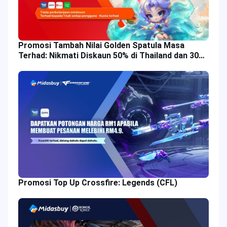
Promosi Tambah Nilai Golden Spatula Masa
Terhad: Nikmati Diskaun 50% di Thailand dan 30%
di Malaysia!
Promosi Top Up Crossfire: Legends (CFL)