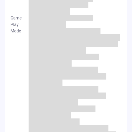
Game
Play
Mode