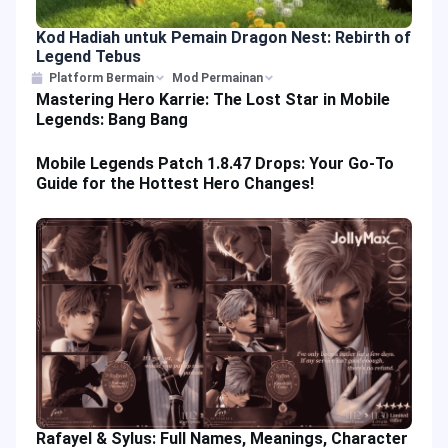
Kod Hadiah untuk Pemain Dragon Nest: Rebirth of
Legend Tebus
Platform Bermain
Mod Permainan
Mastering Hero Karrie: The Lost Star in Mobile
Legends: Bang Bang
Mobile Legends Patch 1.8.47 Drops: Your Go-To
Guide for the Hottest Hero Changes!
Rafayel & Sylus: Full Names, Meanings, Character