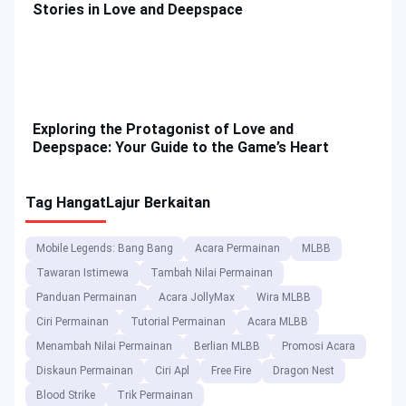
Stories in Love and Deepspace
Exploring the Protagonist of Love and
Deepspace: Your Guide to the Game’s Heart
Tag Hangat
Lajur Berkaitan
Mobile Legends: Bang Bang
Acara Permainan
MLBB
Tawaran Istimewa
Tambah Nilai Permainan