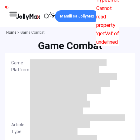
Skip
Cannot
to
read
Mamili sa JollyMax
content
property
Home
>
Game Combat
'getVal' of
undefined
Game Combat
Game
Platform
Article
Type