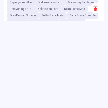
Espesyal na Alok
Diskwento sa Laro
Bonus ng Pag-top-up
Scroll
Bersyon ng Laro
Diskarte sa Laro
Delta Force Map
to
First-Person Shooter
Delta Force Meta
Delta Force Console
Top
Dragon Nest
Digimon Adventure
Bayani ng Laro
Delta Force
Diskwento sa Kaganapan
Dragon Nest Class
Delta Force Code
Double 11
Diskwento sa Voucher
Delta Foce meta
Code ng Voucher
Bilang isang digital entertainment platform, ang JollyMax ay
nagbebenta ng mga value-added na item para sa mga
nangungunang kumpanya ng app at laro sa pinakamagandang
presyo na may madali at ligtas na access. Ang JollyMax blog ay
naglalabas ng mga online na update, kaganapan, promosyon,
review, walkthrough, ulat sa mga pandaigdigang manlalaro at user.
Copyright ©2025 JollyMax Digital