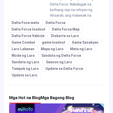
Delta Force. Nakalagak sa
kathang-isip na rehiyon ng
Ahsarah, ang malawak na
Delta Foce meta
Delta Force
Delta Force loadout
Delta Force Map
Delta Force Vehicle
Diskarte sa Laro
Game Combat
game loadout
Game Sasakyan
Laro Labanan
Mapa ng Laro
Meta ng Laro
Mode ng Laro
Sandata ng Delta Force
Sandata ng Laro
Season ng Laro
Tampok ng Laro
Update sa Delta Force
Update sa Laro
Mga Hot na Blog
Mga Bagong Blog