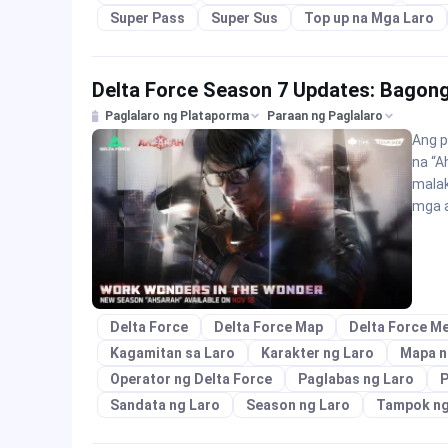
Super Pass
Super Sus
Top up na Mga Laro
Delta Force Season 7 Updates: Bagon
Paglalaro ng Plataporma
Paraan ng Paglalaro
Ang p
na “A
malak
mga a
Delta Force
Delta Force Map
Delta Force M
Kagamitan sa Laro
Karakter ng Laro
Mapa n
Operator ng Delta Force
Paglabas ng Laro
P
Sandata ng Laro
Season ng Laro
Tampok ng