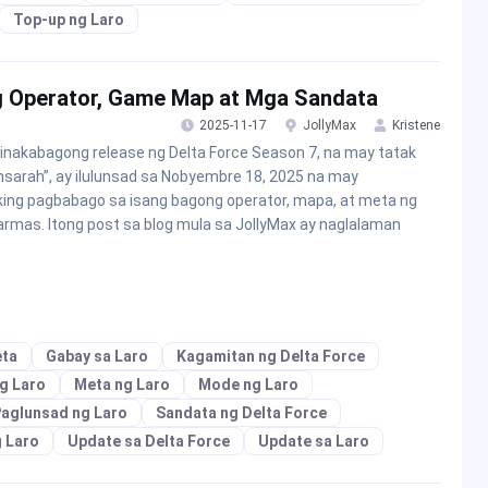
Top-up ng Laro
g Operator, Game Map at Mga Sandata
2025-11-17
JollyMax
Kristene
inakabagong release ng Delta Force Season 7, na may tatak
hsarah”, ay ilulunsad sa Nobyembre 18, 2025 na may
ing pagbabago sa isang bagong operator, mapa, at meta ng
rmas. Itong post sa blog mula sa JollyMax ay naglalaman
eta
Gabay sa Laro
Kagamitan ng Delta Force
g Laro
Meta ng Laro
Mode ng Laro
aglunsad ng Laro
Sandata ng Delta Force
 Laro
Update sa Delta Force
Update sa Laro