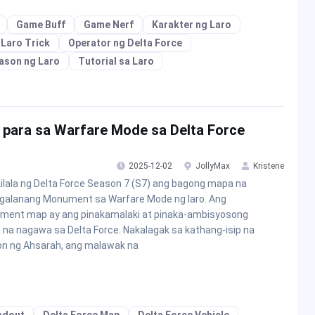
Game Buff
Game Nerf
Karakter ng Laro
Laro Trick
Operator ng Delta Force
ason ng Laro
Tutorial sa Laro
para sa Warfare Mode sa Delta Force
2025-12-02
JollyMax
Kristene
kilala ng Delta Force Season 7 (S7) ang bagong mapa na
galanang Monument sa Warfare Mode ng laro. Ang
ment map ay ang pinakamalaki at pinaka-ambisyosong
na nagawa sa Delta Force. Nakalagak sa kathang-isip na
on ng Ahsarah, ang malawak na
adout
Delta Force Map
Delta Force Vehicle