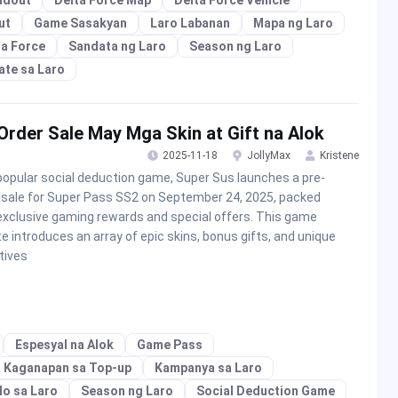
ut
Game Sasakyan
Laro Labanan
Mapa ng Laro
ta Force
Sandata ng Laro
Season ng Laro
ate sa Laro
rder Sale May Mga Skin at Gift na Alok
2025-11-18
JollyMax
Kristene
popular social deduction game, Super Sus launches a pre-
 sale for Super Pass SS2 on September 24, 2025, packed
exclusive gaming rewards and special offers. This game
e introduces an array of epic skins, bonus gifts, and unique
tives
Espesyal na Alok
Game Pass
Kaganapan sa Top-up
Kampanya sa Laro
lo sa Laro
Season ng Laro
Social Deduction Game