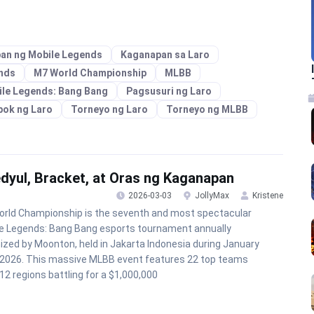
an ng Mobile Legends
Kaganapan sa Laro
nds
M7 World Championship
MLBB
le Legends: Bang Bang
Pagsusuri ng Laro
ok ng Laro
Torneyo ng Laro
Torneyo ng MLBB
yul, Bracket, at Oras ng Kaganapan
2026-03-03
JollyMax
Kristene
rld Championship is the seventh and most spectacular
e Legends: Bang Bang esports tournament annually
ized by Moonton, held in Jakarta Indonesia during January
 2026. This massive MLBB event features 22 top teams
12 regions battling for a $1,000,000