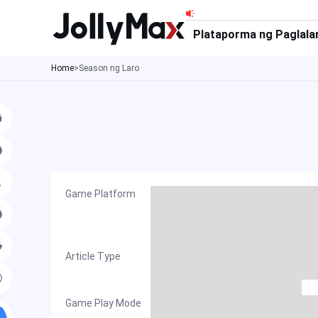
Skip
to
Plataporma ng Paglala
content
Home
>
Season ng Laro
Game Platform
Article Type
Game Play Mode