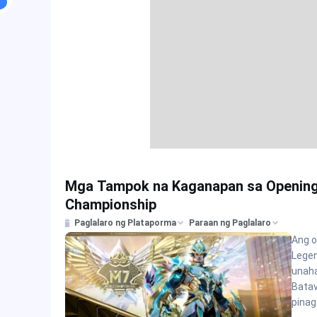
Mga Tampok na Kaganapan sa Openin
Championship
Paglalaro ng Plataporma
Paraan ng Paglalaro
Ang o
Legen
unaha
Batav
pina