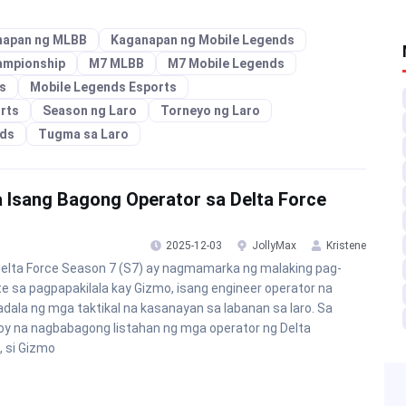
napan ng MLBB
Kaganapan ng Mobile Legends
ampionship
M7 MLBB
M7 Mobile Legends
s
Mobile Legends Esports
rts
Season ng Laro
Torneyo ng Laro
nds
Tugma sa Laro
a Isang Bagong Operator sa Delta Force
2025-12-03
JollyMax
Kristene
elta Force Season 7 (S7) ay nagmamarka ng malaking pag-
e sa pagpapakilala kay Gizmo, isang engineer operator na
dala ng mga taktikal na kasanayan sa labanan sa laro. Sa
oy na nagbabagong listahan ng mga operator ng Delta
, si Gizmo