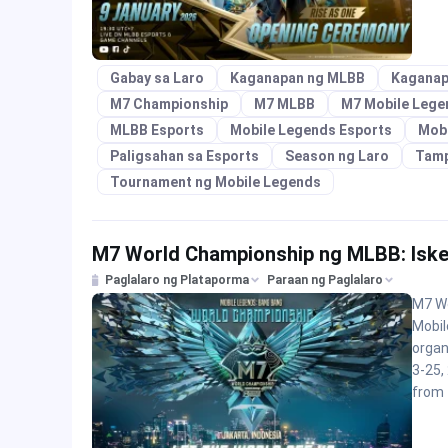
Gabay sa Laro
Kaganapan ng MLBB
Kaganap
M7 Championship
M7 MLBB
M7 Mobile Lege
MLBB Esports
Mobile Legends Esports
Mobi
Paligsahan sa Esports
Season ng Laro
Tamp
Tournament ng Mobile Legends
M7 World Championship ng MLBB: Isked
Paglalaro ng Plataporma
Paraan ng Paglalaro
M7 Wo
Mobil
organ
3-25,
from 