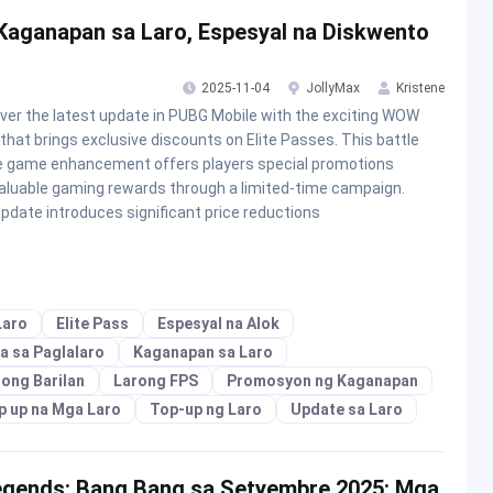
aganapan sa Laro, Espesyal na Diskwento
2025-11-04
JollyMax
Kristene
ver the latest update in PUBG Mobile with the exciting WOW
that brings exclusive discounts on Elite Passes. This battle
e game enhancement offers players special promotions
aluable gaming rewards through a limited-time campaign.
pdate introduces significant price reductions
Laro
Elite Pass
Espesyal na Alok
a sa Paglalaro
Kaganapan sa Laro
ong Barilan
Larong FPS
Promosyon ng Kaganapan
p up na Mga Laro
Top-up ng Laro
Update sa Laro
egends: Bang Bang sa Setyembre 2025: Mga