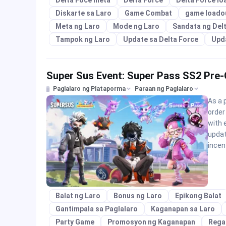
Diskarte sa Laro
Game Combat
game loado
Meta ng Laro
Mode ng Laro
Sandata ng Del
Tampok ng Laro
Update sa Delta Force
Upd
Super Sus Event: Super Pass SS2 Pre-O
Paglalaro ng Plataporma
Paraan ng Paglalaro
As a 
order
with 
updat
incen
Balat ng Laro
Bonus ng Laro
Epikong Balat
Gantimpala sa Paglalaro
Kaganapan sa Laro
Party Game
Promosyon ng Kaganapan
Rega