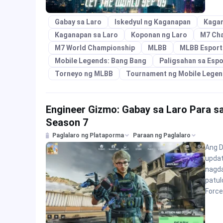
Gabay sa Laro
Iskedyul ng Kaganapan
Kaga
Kaganapan sa Laro
Koponan ng Laro
M7 Ch
M7 World Championship
MLBB
MLBB Esport
Mobile Legends: Bang Bang
Paligsahan sa Espo
Torneyo ng MLBB
Tournament ng Mobile Lege
Engineer Gizmo: Gabay sa Laro Para s
Season 7
Paglalaro ng Plataporma
Paraan ng Paglalaro
Ang D
updat
nagda
patul
Force