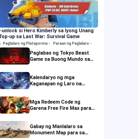
I-unlock si Hero Kimberly sa Iyong Unang
Top-up sa Last War: Survival Game
Paglalaro ng Plataporma
Paraan ng Paglalaro
Paglabas ng Tokyo Beast
Game sa Buong Mundo sa
Immutable Kasama ang
Mga Pa-premyo sa Hunyo
Kalendaryo ng mga
2025
Kaganapan ng Laro na
Mobile Legends: Bang Bang
(MLBB) ngayong Hulyo
Mga Redeem Code ng
2025.
Garena Free Fire Max para
sa mga Game Reward at
Discount ngayong Hulyo 7,
Gabay ng Manlalaro sa
2025
Monument Map para sa
Warfare Mode sa Delta