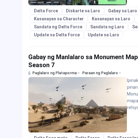
Delta Force
Diskarte sa Laro
Gabay sa Laro
Kasanayan sa Character
Kasanayan sa Laro
Sandata ng Delta Force
Sandata ng Laro
Se
Update sa Delta Force
Update sa Laro
Gabay ng Manlalaro sa Monument Map 
Season 7
Paglalaro ng Plataporma
Paraan ng Paglalaro
Ipina
pinan
Monu
mapa 
rehiy
Delta Foce meta
Delta Force
Delta Force lo