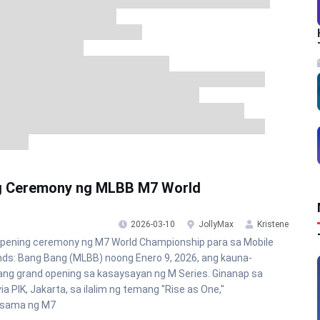
g Ceremony ng MLBB M7 World
2026-03-10
JollyMax
Kristene
pening ceremony ng M7 World Championship para sa Mobile
ds: Bang Bang (MLBB) noong Enero 9, 2026, ang kauna-
ng grand opening sa kasaysayan ng M Series. Ginanap sa
ia PIK, Jakarta, sa ilalim ng temang "Rise as One,"
gsama ng M7