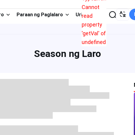
Cannot
ro
Paraan ng Paglalaro
Uri ng App
read
property
'getVal' of
undefined
Season ng Laro