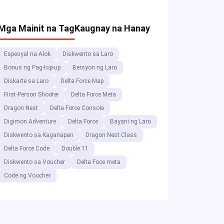
Force Season 7
Mga Mainit na Tag
Kaugnay na Hanay
Espesyal na Alok
Diskwento sa Laro
Bonus ng Pag-top-up
Bersyon ng Laro
Diskarte sa Laro
Delta Force Map
First-Person Shooter
Delta Force Meta
Dragon Nest
Delta Force Console
Digimon Adventure
Delta Force
Bayani ng Laro
Diskwento sa Kaganapan
Dragon Nest Class
Delta Force Code
Double 11
Diskwento sa Voucher
Delta Foce meta
Code ng Voucher