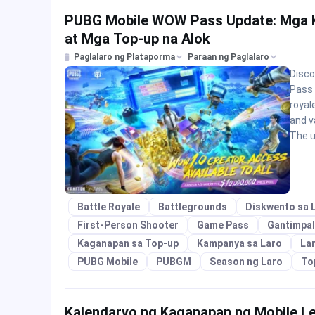
PUBG Mobile WOW Pass Update: Mga K
at Mga Top-up na Alok
Paglalaro ng Plataporma
Paraan ng Paglalaro
Disco
Pass 
royal
and v
The u
Battle Royale
Battlegrounds
Diskwento sa 
First-Person Shooter
Game Pass
Gantimpal
Kaganapan sa Top-up
Kampanya sa Laro
Lar
PUBG Mobile
PUBGM
Season ng Laro
To
Kalendaryo ng Kaganapan ng Mobile L