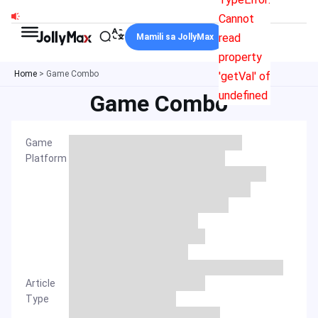
Skip
Cannot
to
read
Mamili sa JollyMax
content
property
Home
>
Game Combo
'getVal' of
undefined
Game Combo
Game
Platform
Article
Type