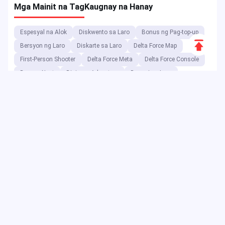
Mga Mainit na Tag
Kaugnay na Hanay
Espesyal na Alok
Diskwento sa Laro
Bonus ng Pag-top-up
Scroll
Bersyon ng Laro
Diskarte sa Laro
Delta Force Map
to
First-Person Shooter
Delta Force Meta
Delta Force Console
Top
Dragon Nest
Digimon Adventure
Bayani ng Laro
Delta Force
Diskwento sa Kaganapan
Dragon Nest Class
Delta Force Code
Double 11
Diskwento sa Voucher
Delta Foce meta
Code ng Voucher
Bilang isang digital entertainment platform, ang JollyMax ay
nagbebenta ng mga value-added na item para sa mga
nangungunang kumpanya ng app at laro sa pinakamagandang
presyo na may madali at ligtas na access. Ang JollyMax blog ay
naglalabas ng mga online na update, kaganapan, promosyon,
review, walkthrough, ulat sa mga pandaigdigang manlalaro at user.