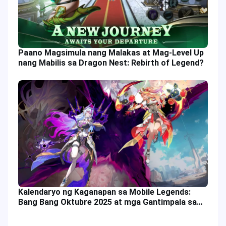
Paano Magsimula nang Malakas at Mag-Level Up
nang Mabilis sa Dragon Nest: Rebirth of Legend?
Kalendaryo ng Kaganapan sa Mobile Legends:
Bang Bang Oktubre 2025 at mga Gantimpala sa
Paglalaro ng MLBB