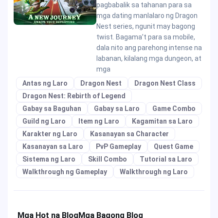
pagbabalik sa tahanan para sa
mga dating manlalaro ng Dragon
Nest series, ngunit may bagong
twist. Bagama’t para sa mobile,
dala nito ang parehong intense na
labanan, kilalang mga dungeon, at
mga
Antas ng Laro
Dragon Nest
Dragon Nest Class
Dragon Nest: Rebirth of Legend
Gabay sa Baguhan
Gabay sa Laro
Game Combo
Guild ng Laro
Item ng Laro
Kagamitan sa Laro
Karakter ng Laro
Kasanayan sa Character
Kasanayan sa Laro
PvP Gameplay
Quest Game
Sistema ng Laro
Skill Combo
Tutorial sa Laro
Walkthrough ng Gameplay
Walkthrough ng Laro
Mga Hot na Blog
Mga Bagong Blog