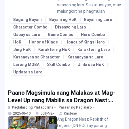
season ng laro. Sa katunayan, may
malungkot na pinagmulan
Bagong Bayani
Bayani ng HoK
Bayani ng Laro
Character Combo
Disenyo ng Laro
Gabay sa Laro
Game Combo
Hero Combo
HoK
Honor of Kings
Honor of Kings Hero
Jing HoK
Karakter ng HoK
Karakter ng Laro
Kasanayan sa Character
Kasanayan sa Laro
Larong MOBA
Skill Combo
Umbrosa HoK
Update sa Laro
Paano Magsimula nang Malakas at Mag-
Level Up nang Mabilis sa Dragon Nest:
Rebirth of Legend?
Paglalaro ng Plataporma
Paraan ng Paglalaro
2025-06-10
JollyMax
Kristene
Ang Dragon Nest: Rebirth of
Legend (DN ROL) ay parang