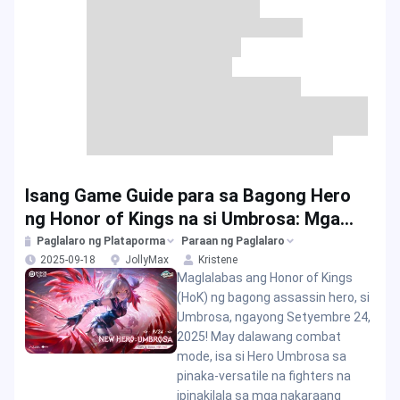
Isang Game Guide para sa Bagong Hero
ng Honor of Kings na si Umbrosa: Mga
Kasanayan at Rewards
Paglalaro ng Plataporma
Paraan ng Paglalaro
2025-09-18
JollyMax
Kristene
Maglalabas ang Honor of Kings
(HoK) ng bagong assassin hero, si
Umbrosa, ngayong Setyembre 24,
2025! May dalawang combat
mode, isa si Hero Umbrosa sa
pinaka-versatile na fighters na
ipinakilala sa mga nakaraang