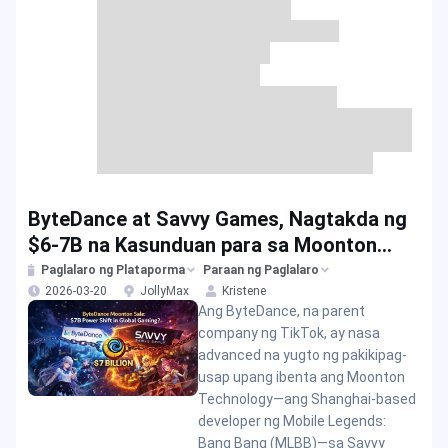
ByteDance at Savvy Games, Nagtakda ng
$6-7B na Kasunduan para sa Moonton
Mobile Game
Paglalaro ng Plataporma
Paraan ng Paglalaro
2026-03-20
JollyMax
Kristene
Ang ByteDance, na parent
company ng TikTok, ay nasa
advanced na yugto ng pakikipag-
usap upang ibenta ang Moonton
Technology—ang Shanghai-based
developer ng Mobile Legends:
Bang Bang (MLBB)—sa Savvy