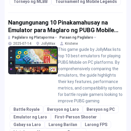
Torneyo ng MLBB
Tournament ng Mobile Legends
Nangungunang 10 Pinakamahusay na
Emulator para Maglaro ng PUBG Mobile
(PUBGM) sa mga Plataporma ng PC
Paglalaro ng Plataporma
Paraan ng Paglalaro
2025-07-14
JollyMax
Kristene
Gaming
This game guide by JollyMax lists
top 10 best emulators for playing
PUBG Mobile on PC platforms. By
comprehensively comparing the
emulators, the guide highlights
their key features, performance
metrics, and compatibility options
for battle royale gamers looking to
improve PUBG gaming
Battle Royale
Bersyon ng Laro
Bersyon ng PC
Emulator ng Laro
First-Person Shooter
Gabay sa Laro
Larong Barilan
Larong FPS