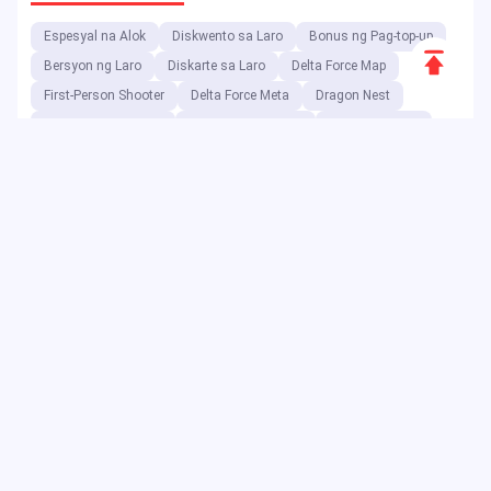
Espesyal na Alok
Diskwento sa Laro
Bonus ng Pag-top-up
Scroll
Bersyon ng Laro
Diskarte sa Laro
Delta Force Map
to
First-Person Shooter
Delta Force Meta
Dragon Nest
Top
Delta Force Console
Digimon Adventure
Bayani ng Laro
Delta Force
Diskwento sa Kaganapan
Dragon Nest Class
Delta Force Code
Double 11
Diskwento sa Voucher
Delta Foce meta
Code ng Voucher
Bilang isang digital entertainment platform, ang JollyMax ay
nagbebenta ng mga value-added na item para sa mga
nangungunang kumpanya ng app at laro sa pinakamagandang
presyo na may madali at ligtas na access. Ang JollyMax blog ay
naglalabas ng mga online na update, kaganapan, promosyon,
review, walkthrough, ulat sa mga pandaigdigang manlalaro at user.