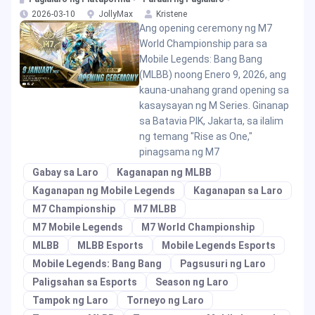
Championship
2026-03-10
JollyMax
Kristene
Ang opening ceremony ng M7
World Championship para sa
Mobile Legends: Bang Bang
(MLBB) noong Enero 9, 2026, ang
kauna-unahang grand opening sa
kasaysayan ng M Series. Ginanap
sa Batavia PIK, Jakarta, sa ilalim
ng temang "Rise as One,"
pinagsama ng M7
Gabay sa Laro
Kaganapan ng MLBB
Kaganapan ng Mobile Legends
Kaganapan sa Laro
M7 Championship
M7 MLBB
M7 Mobile Legends
M7 World Championship
MLBB
MLBB Esports
Mobile Legends Esports
Mobile Legends: Bang Bang
Pagsusuri ng Laro
Paligsahan sa Esports
Season ng Laro
Tampok ng Laro
Torneyo ng Laro