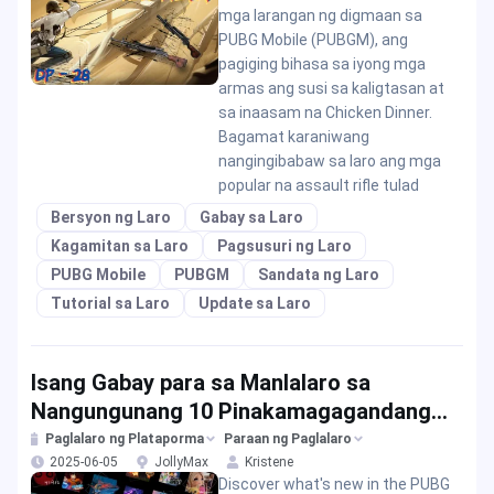
mga larangan ng digmaan sa
PUBG Mobile (PUBGM), ang
pagiging bihasa sa iyong mga
armas ang susi sa kaligtasan at
sa inaasam na Chicken Dinner.
Bagamat karaniwang
nangingibabaw sa laro ang mga
popular na assault rifle tulad
Bersyon ng Laro
Gabay sa Laro
Kagamitan sa Laro
Pagsusuri ng Laro
PUBG Mobile
PUBGM
Sandata ng Laro
Tutorial sa Laro
Update sa Laro
Isang Gabay para sa Manlalaro sa
Nangungunang 10 Pinakamagagandang
Laro sa Roblox Platform ngayong 2025
Paglalaro ng Plataporma
Paraan ng Paglalaro
2025-06-05
JollyMax
Kristene
Discover what's new in the PUBG