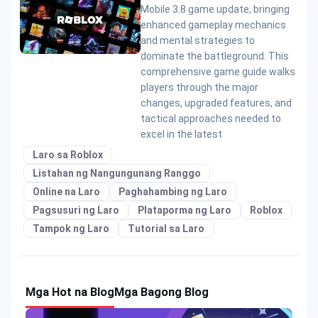
Mobile 3.8 game update, bringing
enhanced gameplay mechanics
and mental strategies to
dominate the battleground. This
comprehensive game guide walks
players through the major
changes, upgraded features, and
tactical approaches needed to
excel in the latest
Laro sa Roblox
Listahan ng Nangungunang Ranggo
Online na Laro
Paghahambing ng Laro
Pagsusuri ng Laro
Plataporma ng Laro
Roblox
Tampok ng Laro
Tutorial sa Laro
Mga Hot na Blog
Mga Bagong Blog