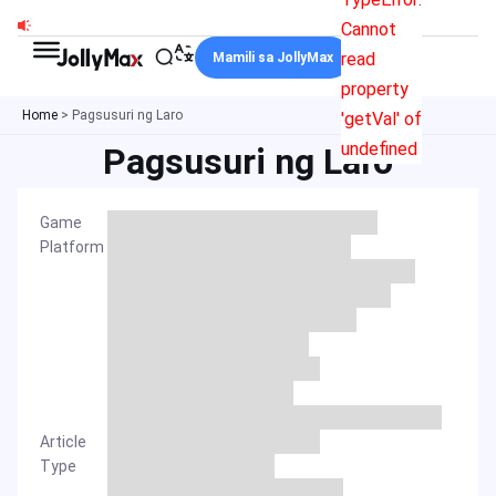
Skip
Cannot
to
read
Mamili sa JollyMax
content
property
Home
>
Pagsusuri ng Laro
'getVal' of
undefined
Pagsusuri ng Laro
Game
Platform
Article
Type