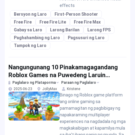
effects
Bersyon ng Laro
First-Person Shooter
Free Fire
Free Fire Lite
Free Fire Max
Gabay sa Laro
Larong Barilan
Larong FPS
Paghahambing ng Laro
Pagsusuri ng Laro
Tampok ng Laro
Nangungunang 10 Pinakamagagandang
Roblox Games na Puwedeng Laruin
Kasama ang Mga Kaibigan at Pamilya sa
Paglalaro ng Plataporma
Paraan ng Paglalaro
2025-06-23
JollyMax
Kristene
2025
Binago ng Roblox game platform
ang online gaming sa
pamamagitan ng pagbibigay ng
napakaraming multiplayer
experiences na nagdadala ng mga
magkakaibigan at kapamilya mula
sa iba’t ibang panig ng mundo. Sa