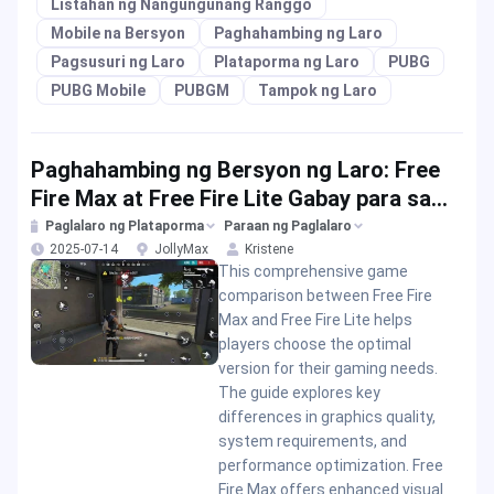
Listahan ng Nangungunang Ranggo
Mobile na Bersyon
Paghahambing ng Laro
Pagsusuri ng Laro
Plataporma ng Laro
PUBG
PUBG Mobile
PUBGM
Tampok ng Laro
Paghahambing ng Bersyon ng Laro: Free
Fire Max at Free Fire Lite Gabay para sa
mga Manlalaro
Paglalaro ng Plataporma
Paraan ng Paglalaro
2025-07-14
JollyMax
Kristene
This comprehensive game
comparison between Free Fire
Max and Free Fire Lite helps
players choose the optimal
version for their gaming needs.
The guide explores key
differences in graphics quality,
system requirements, and
performance optimization. Free
Fire Max offers enhanced visual