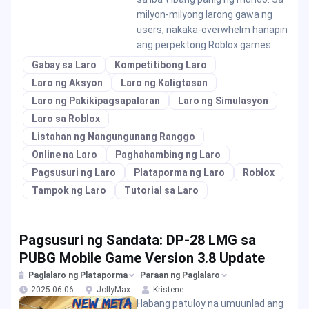
milyon-milyong larong gawa ng
users, nakaka-overwhelm hanapin
ang perpektong Roblox games
Gabay sa Laro
Kompetitibong Laro
Laro ng Aksyon
Laro ng Kaligtasan
Laro ng Pakikipagsapalaran
Laro ng Simulasyon
Laro sa Roblox
Listahan ng Nangungunang Ranggo
Online na Laro
Paghahambing ng Laro
Pagsusuri ng Laro
Plataporma ng Laro
Roblox
Tampok ng Laro
Tutorial sa Laro
Pagsusuri ng Sandata: DP-28 LMG sa
PUBG Mobile Game Version 3.8 Update
Paglalaro ng Plataporma
Paraan ng Paglalaro
2025-06-06
JollyMax
Kristene
Habang patuloy na umuunlad ang