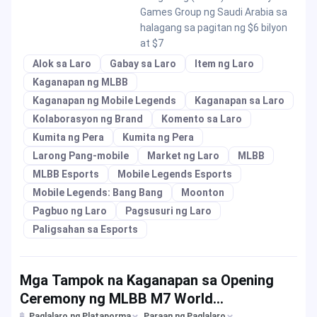
Games Group ng Saudi Arabia sa
halagang sa pagitan ng $6 bilyon
at $7
Alok sa Laro
Gabay sa Laro
Item ng Laro
Kaganapan ng MLBB
Kaganapan ng Mobile Legends
Kaganapan sa Laro
Kolaborasyon ng Brand
Komento sa Laro
Kumita ng Pera
Kumita ng Pera
Larong Pang-mobile
Market ng Laro
MLBB
MLBB Esports
Mobile Legends Esports
Mobile Legends: Bang Bang
Moonton
Pagbuo ng Laro
Pagsusuri ng Laro
Paligsahan sa Esports
Mga Tampok na Kaganapan sa Opening
Ceremony ng MLBB M7 World
Paglalaro ng Plataporma
Paraan ng Paglalaro