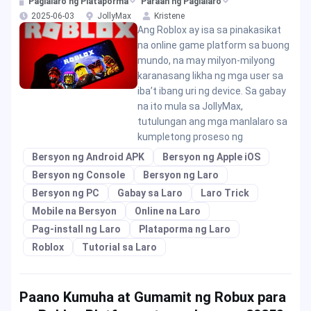
Paglalaro ng Plataporma
Paraan ng Paglalaro
2025-06-03
JollyMax
Kristene
Ang Roblox ay isa sa pinakasikat
na online game platform sa buong
mundo, na may milyon-milyong
karanasang likha ng mga user sa
iba’t ibang uri ng device. Sa gabay
na ito mula sa JollyMax,
tutulungan ang mga manlalaro sa
kumpletong proseso ng
Bersyon ng Android APK
Bersyon ng Apple iOS
Bersyon ng Console
Bersyon ng Laro
Bersyon ng PC
Gabay sa Laro
Laro Trick
Mobile na Bersyon
Online na Laro
Pag-install ng Laro
Plataporma ng Laro
Roblox
Tutorial sa Laro
Paano Kumuha at Gumamit ng Robux para