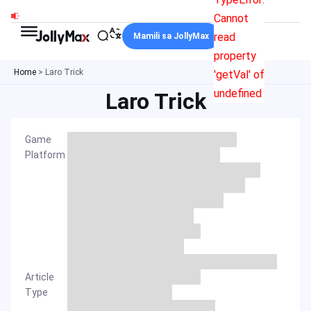
Skip
Cannot
to
read
Mamili sa JollyMax
content
property
Home
>
Laro Trick
'getVal' of
undefined
Laro Trick
Game
Platform
Article
Type