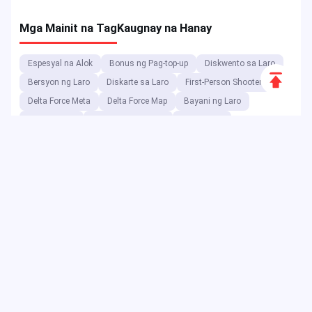
Mga Mainit na Tag
Kaugnay na Hanay
Espesyal na Alok
Bonus ng Pag-top-up
Diskwento sa Laro
Scroll
Bersyon ng Laro
Diskarte sa Laro
First-Person Shooter
to
Delta Force Meta
Delta Force Map
Bayani ng Laro
Top
Dragon Nest
Digimon Adventure
Delta Force
Delta Force Console
Diskwento sa Kaganapan
Dragon Nest Class
Code ng Voucher
Double 11
Delta Foce meta
Delta Force Code
Diskwento sa Voucher
Bilang isang digital entertainment platform, ang JollyMax ay
nagbebenta ng mga value-added na item para sa mga
nangungunang kumpanya ng app at laro sa pinakamagandang
presyo na may madali at ligtas na access. Ang JollyMax blog ay
naglalabas ng mga online na update, kaganapan, promosyon,