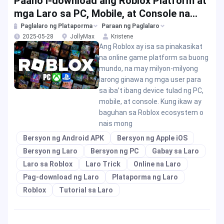
Paano I-download ang Roblox Platform at
mga Laro sa PC, Mobile, at Console na
Bersyon?
Paglalaro ng Plataporma
Paraan ng Paglalaro
2025-05-28
JollyMax
Kristene
Ang Roblox ay isa sa pinakasikat
na online game platform sa buong
mundo, na may milyon-milyong
larong ginawa ng mga user para
sa iba’t ibang device tulad ng PC,
mobile, at console. Kung ikaw ay
baguhan sa Roblox ecosystem o
nais mong
Bersyon ng Android APK
Bersyon ng Apple iOS
Bersyon ng Laro
Bersyon ng PC
Gabay sa Laro
Laro sa Roblox
Laro Trick
Online na Laro
Pag-download ng Laro
Plataporma ng Laro
Roblox
Tutorial sa Laro