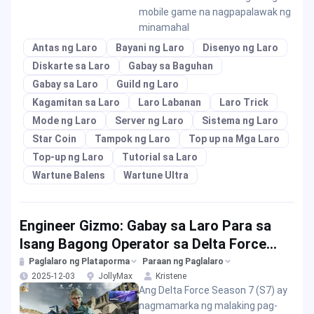
mobile game na nagpapalawak ng
minamahal
Antas ng Laro
Bayani ng Laro
Disenyo ng Laro
Diskarte sa Laro
Gabay sa Baguhan
Gabay sa Laro
Guild ng Laro
Kagamitan sa Laro
Laro Labanan
Laro Trick
Mode ng Laro
Server ng Laro
Sistema ng Laro
Star Coin
Tampok ng Laro
Top up na Mga Laro
Top-up ng Laro
Tutorial sa Laro
Wartune Balens
Wartune Ultra
Engineer Gizmo: Gabay sa Laro Para sa
Isang Bagong Operator sa Delta Force
Season 7
Paglalaro ng Plataporma
Paraan ng Paglalaro
2025-12-03
JollyMax
Kristene
Ang Delta Force Season 7 (S7) ay
nagmamarka ng malaking pag-