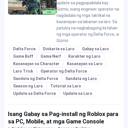
update sa pagpapakilala kay
Gizmo, isang engineer operator na
nagdadala ng mga taktikal na
kasanayan sa labanan sa laro. Sa
patuloy na nagbabagong listahan
ng mga operator ng Delta Force, si
Gizmo
Delta Force
Diskarte sa Laro
Gabay sa Laro
Game Buff
Game Nerf
Karakter ng Laro
Kasanayan sa Character
Kasanayan sa Laro
Laro Trick
Operator ng Delta Force
Sandata ng Delta Force
Sandata ng Laro
Season ng Laro
Tutorial sa Laro
Update sa Delta Force
Update sa Laro
Isang Gabay sa Pag-install ng Roblox para
sa PC, Mobile, at mga Game Console