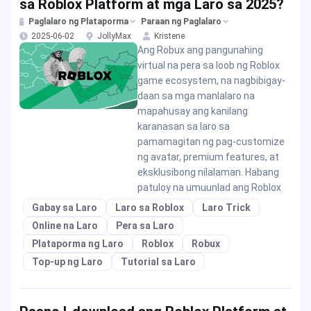
sa Roblox Platform at mga Laro sa 2025?
Paglalaro ng Plataporma
Paraan ng Paglalaro
2025-06-02
JollyMax
Kristene
Ang Robux ang pangunahing
virtual na pera sa loob ng Roblox
game ecosystem, na nagbibigay-
daan sa mga manlalaro na
mapahusay ang kanilang
karanasan sa laro sa
pamamagitan ng pag-customize
ng avatar, premium features, at
eksklusibong nilalaman. Habang
patuloy na umuunlad ang Roblox
Gabay sa Laro
Laro sa Roblox
Laro Trick
Online na Laro
Pera sa Laro
Plataporma ng Laro
Roblox
Robux
Top-up ng Laro
Tutorial sa Laro