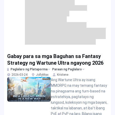
Gabay para sa mga Baguhan sa Fantasy
Strategy ng Wartune Ultra ngayong 2026
Paglalaro ng Plataporma
Paraan ng Paglalaro
2026-03-24
JollyMax
Kristene
Ang Wartune Ultra ay isang
MMORPG na may temang fantasy
na pinagsama ang turn-based na
estratehiya, pagtatayo ng
lungsod, koleksyon ng mga bayani,
taktikal na labanan, at iba’t ibang
PvE at PvP na laro. Bilang isang