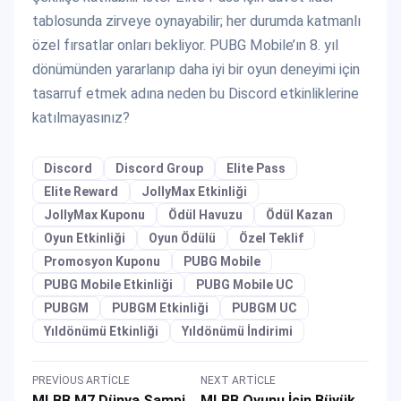
tablosunda zirveye oynayabilir; her durumda katmanlı
özel fırsatlar onları bekliyor. PUBG Mobile’ın 8. yıl
dönümünden yararlanıp daha iyi bir oyun deneyimi için
tasarruf etmek adına neden bu Discord etkinliklerine
katılmayasınız?
Discord
Discord Group
Elite Pass
Elite Reward
JollyMax Etkinliği
JollyMax Kuponu
Ödül Havuzu
Ödül Kazan
Oyun Etkinliği
Oyun Ödülü
Özel Teklif
Promosyon Kuponu
PUBG Mobile
PUBG Mobile Etkinliği
PUBG Mobile UC
PUBGM
PUBGM Etkinliği
PUBGM UC
Yıldönümü Etkinliği
Yıldönümü İndirimi
PREVIOUS ARTICLE
NEXT ARTICLE
MLBB M7 Dünya Şampiyonası Açılış Töreni Önemli Anları
MLBB Oyunu İçin Büyük Satış Promosyonu: Ücretsiz Kostümler ve Yükleme İndirimleri