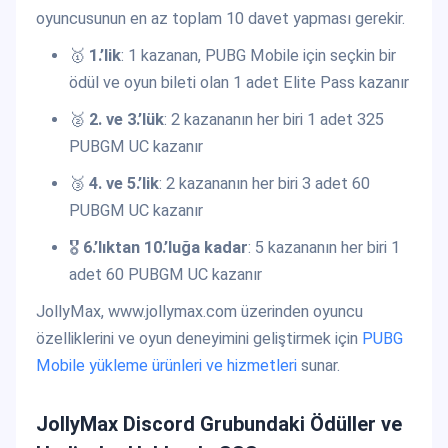
oyuncusunun en az toplam 10 davet yapması gerekir.
🥇
1.’lik
: 1 kazanan, PUBG Mobile için seçkin bir
ödül ve oyun bileti olan 1 adet Elite Pass kazanır
🥈
2. ve 3.’lük
: 2 kazananın her biri 1 adet 325
PUBGM UC kazanır
🥉
4. ve 5.’lik
: 2 kazananın her biri 3 adet 60
PUBGM UC kazanır
🎖️
6.’lıktan 10.’luğa kadar
: 5 kazananın her biri 1
adet 60 PUBGM UC kazanır
JollyMax, www.jollymax.com üzerinden oyuncu
özelliklerini ve oyun deneyimini geliştirmek için
PUBG
Mobile yükleme ürünleri ve hizmetleri
sunar.
JollyMax Discord Grubundaki Ödüller ve