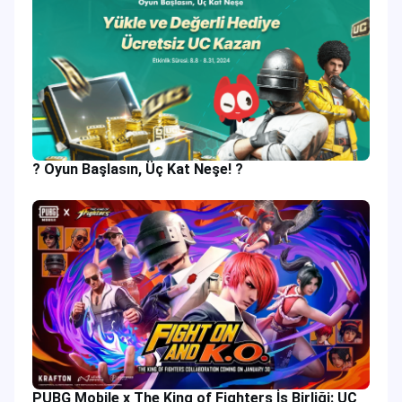
? Oyun Başlasın, Üç Kat Neşe! ?
PUBG Mobile x The King of Fighters İş Birliği: UC