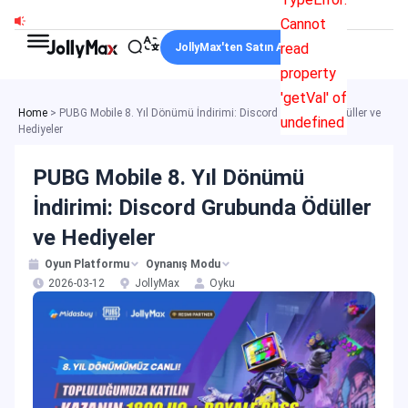
İçeriğe
Cannot
atla
read
JollyMax'ten Satın Alın
property
'getVal' of
Home
>
PUBG Mobile 8. Yıl Dönümü İndirimi: Discord Grubunda Ödüller ve
undefined
Hediyeler
PUBG Mobile 8. Yıl Dönümü
İndirimi: Discord Grubunda Ödüller
ve Hediyeler
Oyun Platformu
Oynanış Modu
2026-03-12
JollyMax
Oyku