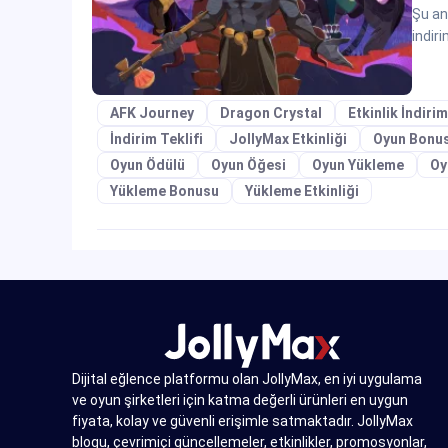
Şu an
indiri
AFK Journey
Dragon Crystal
Etkinlik İndirim
İndirim Teklifi
JollyMax Etkinliği
Oyun Bonu
Oyun Ödülü
Oyun Öğesi
Oyun Yükleme
Oy
Yükleme Bonusu
Yükleme Etkinliği
Dijital eğlence platformu olan JollyMax, en iyi uygulama
ve oyun şirketleri için katma değerli ürünleri en uygun
fiyata, kolay ve güvenli erişimle satmaktadır. JollyMax
blogu, çevrimiçi güncellemeler, etkinlikler, promosyonlar,