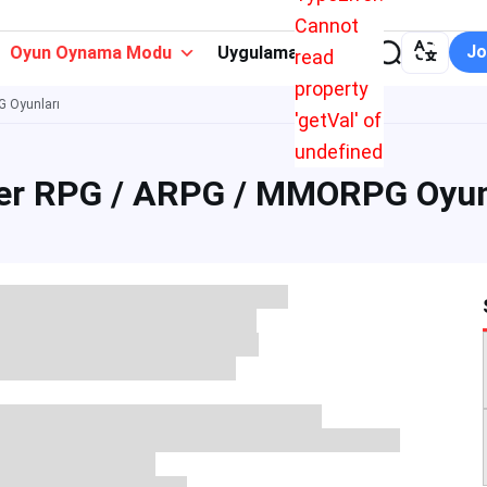
Cannot
Jo
Oyun Oynama Modu
Uygulama Türü
read
property
 Oyunları
'getVal' of
undefined
er RPG / ARPG / MMORPG Oyun