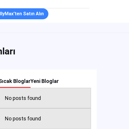
llyMax'ten Satın Alın
ları
Sıcak Bloglar
Yeni Bloglar
No posts found
No posts found