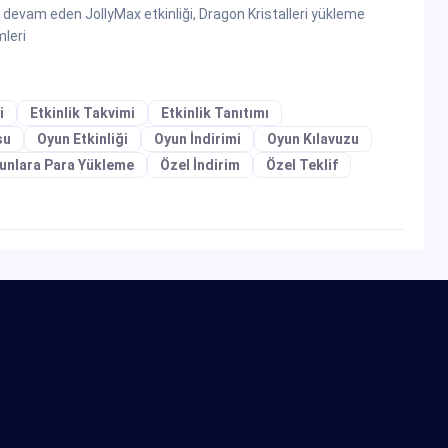
 devam eden JollyMax etkinliği, Dragon Kristalleri yükleme
mleri
i
Etkinlik Takvimi
Etkinlik Tanıtımı
su
Oyun Etkinliği
Oyun İndirimi
Oyun Kılavuzu
unlara Para Yükleme
Özel İndirim
Özel Teklif