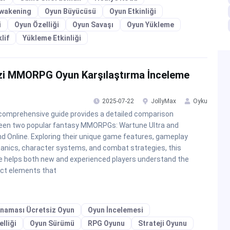
Awakening
Oyun Büyücüsü
Oyun Etkinliği
i
Oyun Özelliği
Oyun Savaşı
Oyun Yükleme
lif
Yükleme Etkinliği
ezi MMORPG Oyun Karşılaştırma İnceleme
2025-07-22
JollyMax
Oyku
comprehensive guide provides a detailed comparison
en two popular fantasy MMORPGs: Wartune Ultra and
d Online. Exploring their unique game features, gameplay
nics, character systems, and combat strategies, this
le helps both new and experienced players understand the
nct elements that
naması Ücretsiz Oyun
Oyun İncelemesi
lliği
Oyun Sürümü
RPG Oyunu
Strateji Oyunu