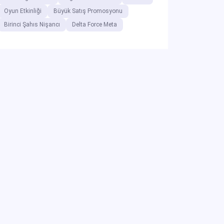
Oyun Etkinliği
Büyük Satış Promosyonu
Birinci Şahıs Nişancı
Delta Force Meta