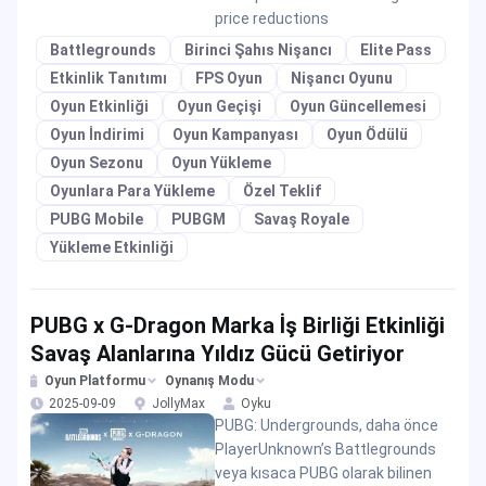
price reductions
Battlegrounds
Birinci Şahıs Nişancı
Elite Pass
Etkinlik Tanıtımı
FPS Oyun
Nişancı Oyunu
Oyun Etkinliği
Oyun Geçişi
Oyun Güncellemesi
Oyun İndirimi
Oyun Kampanyası
Oyun Ödülü
Oyun Sezonu
Oyun Yükleme
Oyunlara Para Yükleme
Özel Teklif
PUBG Mobile
PUBGM
Savaş Royale
Yükleme Etkinliği
PUBG x G-Dragon Marka İş Birliği Etkinliği
Savaş Alanlarına Yıldız Gücü Getiriyor
Oyun Platformu
Oynanış Modu
2025-09-09
JollyMax
Oyku
PUBG: Undergrounds, daha önce
PlayerUnknown’s Battlegrounds
veya kısaca PUBG olarak bilinen