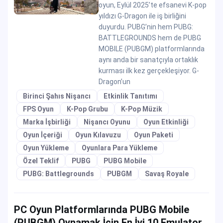
oyun, Eylül 2025’te efsanevi K-pop
yıldızı G-Dragon ile iş birliğini
duyurdu. PUBG’nin hem PUBG:
BATTLEGROUNDS hem de PUBG
MOBILE (PUBGM) platformlarında
aynı anda bir sanatçıyla ortaklık
kurması ilk kez gerçekleşiyor. G-
Dragon’un
Birinci Şahıs Nişancı
Etkinlik Tanıtımı
FPS Oyun
K-Pop Grubu
K-Pop Müzik
Marka İşbirliği
Nişancı Oyunu
Oyun Etkinliği
Oyun İçeriği
Oyun Kılavuzu
Oyun Paketi
Oyun Yükleme
Oyunlara Para Yükleme
Özel Teklif
PUBG
PUBG Mobile
PUBG: Battlegrounds
PUBGM
Savaş Royale
PC Oyun Platformlarında PUBG Mobile
(PUBGM) Oynamak İçin En İyi 10 Emulator