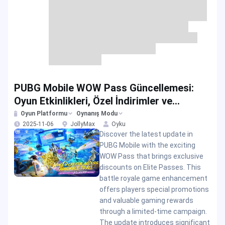
PUBG Mobile WOW Pass Güncellemesi:
Oyun Etkinlikleri, Özel İndirimler ve
Yükleme Teklifleri
Oyun Platformu
Oynanış Modu
2025-11-06
JollyMax
Oyku
Discover the latest update in
PUBG Mobile with the exciting
WOW Pass that brings exclusive
discounts on Elite Passes. This
battle royale game enhancement
offers players special promotions
and valuable gaming rewards
through a limited-time campaign.
The update introduces significant