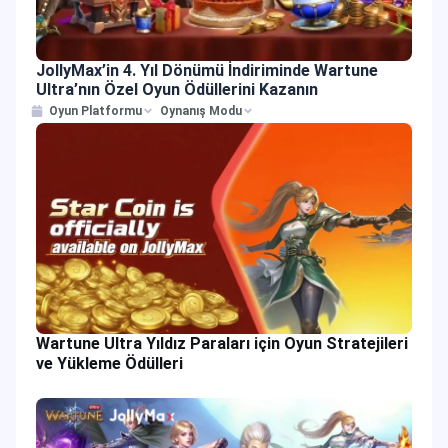
JollyMax’in 4. Yıl Dönümü İndiriminde Wartune
Ultra’nın Özel Oyun Ödüllerini Kazanın
Oyun Platformu
Oynanış Modu
Wartune Ultra Yıldız Paraları için Oyun Stratejileri
ve Yükleme Ödülleri