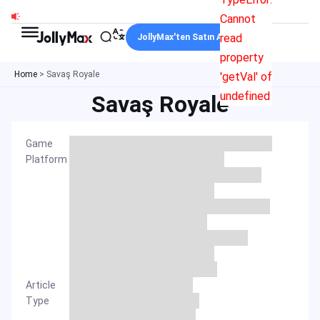
İçeriğe
Cannot
atla
read
JollyMax'ten Satın Alın
property
Home
>
Savaş Royale
'getVal' of
undefined
Savaş Royale
Game
Platform
Article
Type