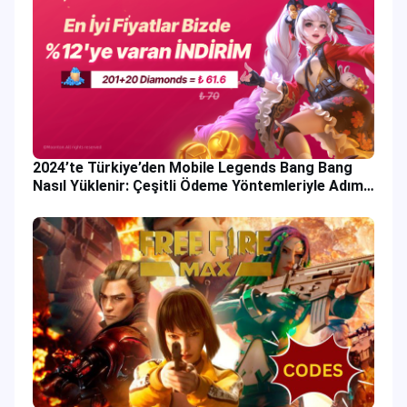
2024’te Türkiye’den Mobile Legends Bang Bang
Nasıl Yüklenir: Çeşitli Ödeme Yöntemleriyle Adım
Adım Kılavuz ??