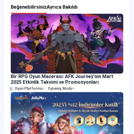
Beğenebilirsiniz
Ayrıca Bakıldı
Bir RPG Oyun Macerası: AFK Journey’nin Mart
2025 Etkinlik Takvimi ve Promosyonları
Oyun Platformu
Oynanış Modu