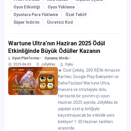
Oyun Etkinliği
Oyun Yükleme
Oyunlara Para Yükleme
Özel Teklif
Süper İndirim
Ücretsiz Kod
Wartune Ultra’nın Haziran 2025 Ödül
Etkinliğinde Büyük Ödüller Kazanın
Oyun Platformu
Oynanış Modu
2025-06-03
JollyMax
Oyku
🔥 Özel Çekiliş: 200 R$’lik Amazon
Kartları, Google Play Bakiyeleri ve
Daha Fazlası! Wartune Ultra,
macera ve stratejiyle dolu
fantastik bir çevrim içi oyun.
Haziran 2025 ayında JollyMax ile
yapılan özel iş birliğiyle
kaçırılmayacak bir etkinlik seni
bekliyor! 1-30 Haziran tarihleri
arasında