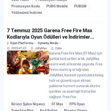
Promosyon Kodu
PUBG Mobile
PUBGM
Yıldönümü İndirimi
7 Temmuz 2025 Garena Free Fire Max
Kodlarıyla Oyun Ödülleri ve İndirimler
Kazan
Oyun Platformu
Oynanış Modu
2025-07-07
JollyMax
Oyku
Garena Free Fire Max (FF Max) için
günlük kod setleri artık JollyMax
resmi web sitesinde yayında. Free
Fire’ın resmi iş ortağı olan
JollyMax, küresel oyunculara kolay,
hızlı ve güvenli oyun elmas
yükleme hizmeti sunarak ekstra
içerikler ve avantajlı hizmetler
sağlıyor. Free Fire
Birinci Şahıs Nişancı
FF Max
FPS Oyun
Free Fire Max
Kod Kullan
Nişancı Oyunu