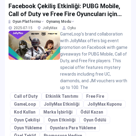
Facebook Çekiliş Etkinliği: PUBG Mobile,
Call of Duty ve Free Fire Oyuncuları için
GameLoop ile
Oyun Platformu
Oynanış Modu
2025-07-15
JollyMax
Oyku
GameLoop's brand collaboration
with JollyMax offers big event
promotion on Facebook with game
giveaways for PUBG Mobile, Call of
Duty, and Free Fire players. This
special offer features mystery
rewards including free UC,
diamonds, and JM vouchers worth
up to 100. The
Call of Duty
Etkinlik Tanıtımı
Free Fire
GameLoop
JollyMax Etkinliği
JollyMax Kuponu
Kod Kullan
Marka İşbirliği
Ödül Kazan
Oyun Çekilişi
Oyun Etkinliği
Oyun Ödülü
Oyun Yükleme
Oyunlara Para Yükleme
Özel Teklif
Promosyon Hediye