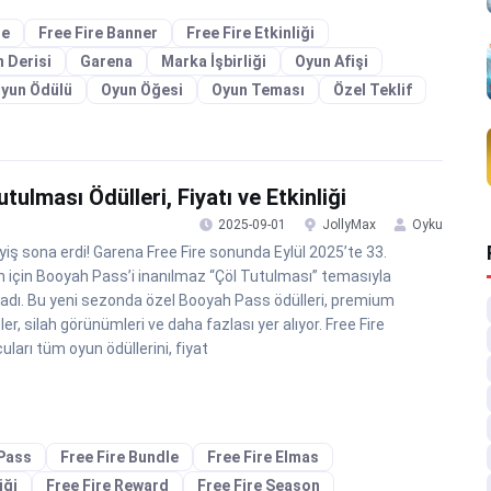
re
Free Fire Banner
Free Fire Etkinliği
n Derisi
Garena
Marka İşbirliği
Oyun Afişi
yun Ödülü
Oyun Öğesi
Oyun Teması
Özel Teklif
ulması Ödülleri, Fiyatı ve Etkinliği
2025-09-01
JollyMax
Oyku
yiş sona erdi! Garena Free Fire sonunda Eylül 2025’te 33.
 için Booyah Pass’i inanılmaz “Çöl Tutulması” temasıyla
ladı. Bu yeni sezonda özel Booyah Pass ödülleri, premium
er, silah görünümleri ve daha fazlası yer alıyor. Free Fire
uları tüm oyun ödüllerini, fiyat
 Pass
Free Fire Bundle
Free Fire Elmas
iği
Free Fire Reward
Free Fire Season