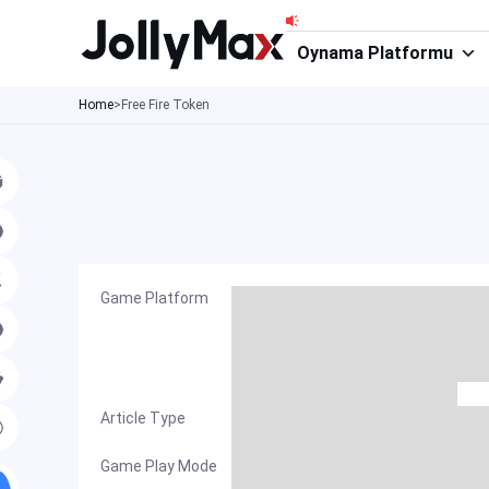
İçeriğe
atla
Oynama Platformu
Home
>
Free Fire Token
Game Platform
Article Type
Game Play Mode