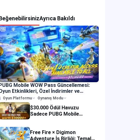
Beğenebilirsiniz
Ayrıca Bakıldı
PUBG Mobile WOW Pass Güncellemesi:
Oyun Etkinlikleri, Özel İndirimler ve
Yükleme Teklifleri
Oyun Platformu
Oynanış Modu
$30.000 Ödül Havuzu
Sadece PUBG Mobile
Etkinlik Tanıtımı
Free Fire × Digimon
Adventure İş Birliği: Temalı