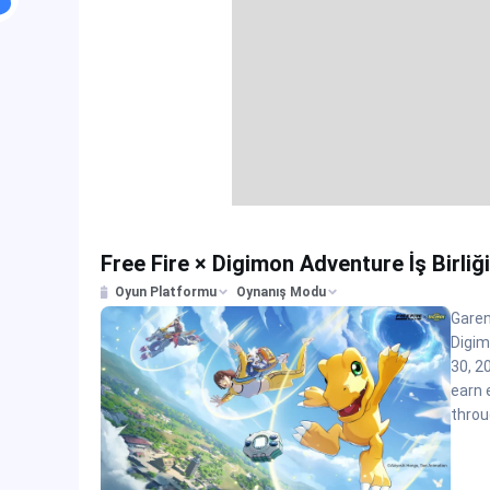
Free Fire × Digimon Adventure İş Birliğ
Oyun Platformu
Oynanış Modu
Garen
Digim
30, 2
earn 
throu