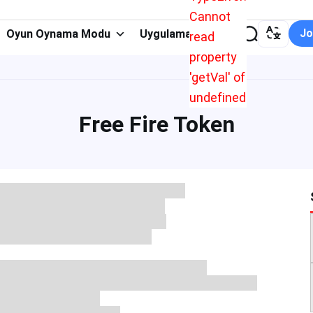
Cannot
Jo
Oyun Oynama Modu
Uygulama Türü
read
property
'getVal' of
undefined
Free Fire Token