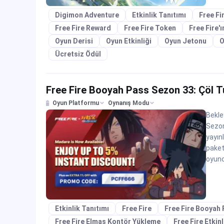
Digimon Adventure
Etkinlik Tanıtımı
Free Fi
Free Fire Reward
Free Fire Token
Free Fire'ı
Oyun Derisi
Oyun Etkinliği
Oyun Jetonu
O
Ücretsiz Ödül
Free Fire Booyah Pass Sezon 33: Çöl Tut
Oyun Platformu
Oynanış Modu
Bekle
Sezon
yayın
paketl
oyunc
Etkinlik Tanıtımı
Free Fire
Free Fire Booyah
Free Fire Elmas Kontör Yükleme
Free Fire Etkinl