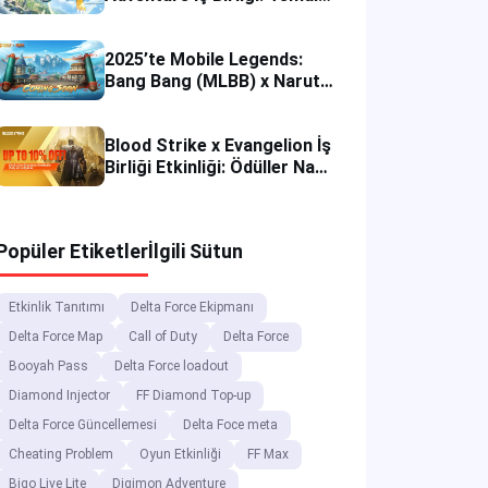
Güncellemeler ve Etkinlikler
2025’te Mobile Legends:
Bang Bang (MLBB) x Naruto
İş Birliği Hakkında Her Şey
Blood Strike x Evangelion İş
Birliği Etkinliği: Ödüller Nasıl
Alınır ve Yükleme İpuçları?
Popüler Etiketler
İlgili Sütun
Etkinlik Tanıtımı
Delta Force Ekipmanı
Delta Force Map
Call of Duty
Delta Force
Booyah Pass
Delta Force loadout
Diamond Injector
FF Diamond Top-up
Delta Force Güncellemesi
Delta Foce meta
Cheating Problem
Oyun Etkinliği
FF Max
Bigo Live Lite
Digimon Adventure