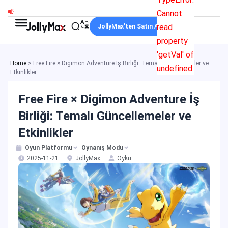
İçeriğe
Cannot
atla
read
JollyMax'ten Satın Alın
property
'getVal' of
Home
>
Free Fire × Digimon Adventure İş Birliği: Temalı Güncellemeler ve
undefined
Etkinlikler
Free Fire × Digimon Adventure İş
Birliği: Temalı Güncellemeler ve
Etkinlikler
Oyun Platformu
Oynanış Modu
2025-11-21
JollyMax
Oyku