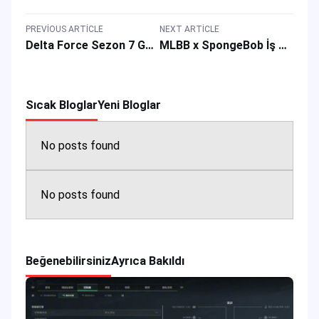
PREVIOUS ARTICLE
NEXT ARTICLE
Delta Force Sezon 7 Güncellemeleri: Yeni Operatör, Oyun Haritası ve Silahlar
MLBB x SpongeBob İş Birliği: Ücretsiz Kahraman Kostümleri ve Özel Oyun Ödülleri Kazanın
Sıcak Bloglar
Yeni Bloglar
No posts found
No posts found
Beğenebilirsiniz
Ayrıca Bakıldı