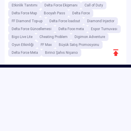
Etkinlik Tanıtımı
Delta Force Ekipmanı
Call of Duty
Delta Force Map
Booyah Pass
Delta Force
FF Diamond Top-up
Delta Force loadout
Diamond Injector
Delta Force Güncellemesi
Delta Foce meta
Espor Turnuvası
Bigo Live Lite
Cheating Problem
Digimon Adventure
Oyun Etkinliği
FF Max
Büyük Satış Promosyonu
Scroll
Delta Force Meta
Birinci Şahıs Nişancı
to
Top
Dijital eğlence platformu olan JollyMax, en iyi uygulama ve oyun
şirketleri için katma değerli ürünleri en uygun fiyata, kolay ve
güvenli erişimle satmaktadır. JollyMax blogu, çevrimiçi
güncellemeler, etkinlikler, promosyonlar, incelemeler, kılavuzlar ve
raporları küresel oyunculara ve kullanıcılara sunmaktadır.
Copyright ©2025 JollyMax
Digital Platform. All rights