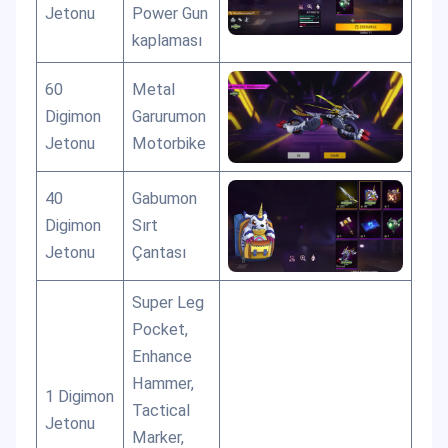
Jetonu
Power Gun
kaplaması
60
Metal
Digimon
Garurumon
Jetonu
Motorbike
40
Gabumon
Digimon
Sırt
Jetonu
Çantası
Super Leg
Pocket,
Enhance
Hammer,
1 Digimon
Tactical
Jetonu
Marker,