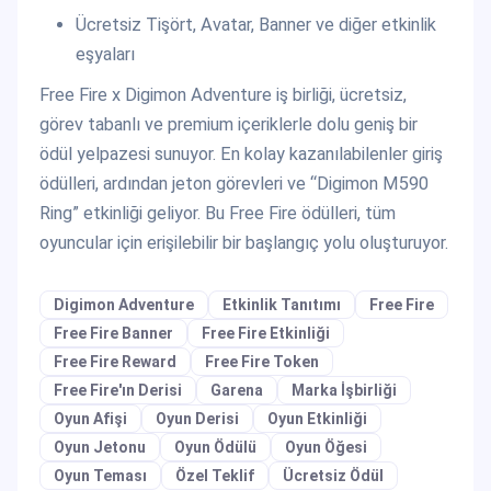
Ücretsiz Tişört, Avatar, Banner ve diğer etkinlik
eşyaları
Free Fire x Digimon Adventure iş birliği, ücretsiz,
görev tabanlı ve premium içeriklerle dolu geniş bir
ödül yelpazesi sunuyor. En kolay kazanılabilenler giriş
ödülleri, ardından jeton görevleri ve “Digimon M590
Ring” etkinliği geliyor. Bu Free Fire ödülleri, tüm
oyuncular için erişilebilir bir başlangıç yolu oluşturuyor.
Digimon Adventure
Etkinlik Tanıtımı
Free Fire
Free Fire Banner
Free Fire Etkinliği
Free Fire Reward
Free Fire Token
Free Fire'ın Derisi
Garena
Marka İşbirliği
Oyun Afişi
Oyun Derisi
Oyun Etkinliği
Oyun Jetonu
Oyun Ödülü
Oyun Öğesi
Oyun Teması
Özel Teklif
Ücretsiz Ödül