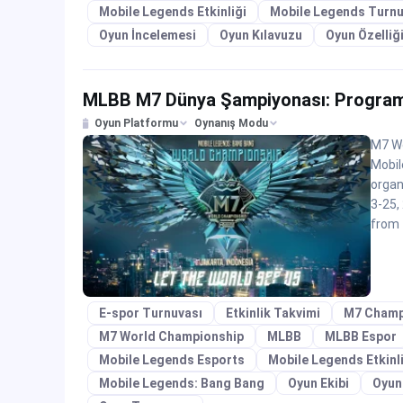
Mobile Legends Etkinliği
Mobile Legends Turnu
Oyun İncelemesi
Oyun Kılavuzu
Oyun Özelliğ
MLBB M7 Dünya Şampiyonası: Program, 
Oyun Platformu
Oynanış Modu
M7 Wo
Mobil
organ
3-25,
from 
E-spor Turnuvası
Etkinlik Takvimi
M7 Champ
M7 World Championship
MLBB
MLBB Espor
Mobile Legends Esports
Mobile Legends Etkinl
Mobile Legends: Bang Bang
Oyun Ekibi
Oyun 