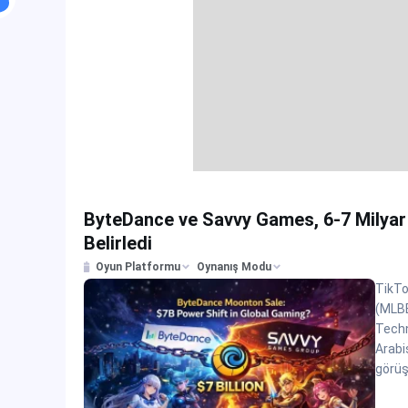
ByteDance ve Savvy Games, 6-7 Milyar
Belirledi
Oyun Platformu
Oynanış Modu
TikTo
(MLBB
Techn
Arabi
görüş