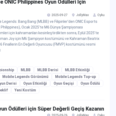
 ONIC Philippines Oyun Ödülleri İçin
2025-09-27
JollyMax
Oyku
e Legends: Bang Bang (MLBB) ve Filipinler’den ONIC Esports
 Philippines), Ocak 2025’te M6 Dünya Şampiyonası
mleri için kahramanları kesinleştirdikten sonra, Eylül 2025’te
man Joy için M6 Şampiyon kostümünü ve Kahraman Beatrix
M6 Finallerin En Değerli Oyuncusu (FMVP) kostümünü resmi
k
pionship
MLBB
MLBB Derisi
MLBB Etkinliği
Mobile Legends Görünümü
Mobile Legends Top-up
yun Derisi
Oyun Etkinliği
Oyun Geçişi
Oyun Ödülü
eklif
Yeni Kostüm
un Ödülleri için Süper Değerli Geçiş Kazanın
2025-09-26
JollyMax
Oyku