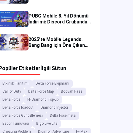
Ücretsiz Balen, VIP ve
Ödüller
PUBG Mobile 8. Yıl Dönümü
İndirimi: Discord Grubunda
Ödüller ve Hediyeler
2025’te Mobile Legends:
Bang Bang için Öne Çıkan
eSpor Turnuvaları
Popüler Etiketler
İlgili Sütun
Etkinlik Tanıtımı
Delta Force Ekipmanı
Call of Duty
Delta Force Map
Booyah Pass
Delta Force
FF Diamond Top-up
Delta Force loadout
Diamond Injector
Delta Force Güncellemesi
Delta Foce meta
Espor Turnuvası
Bigo Live Lite
Cheating Problem
Digimon Adventure
FF Max