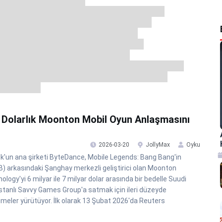
 Dolarlık Moonton Mobil Oyun Anlaşmasını
2026-03-20
JollyMax
Oyku
k'un ana şirketi ByteDance, Mobile Legends: Bang Bang'in
) arkasındaki Şanghay merkezli geliştirici olan Moonton
ology'yi 6 milyar ile 7 milyar dolar arasında bir bedelle Suudi
stanlı Savvy Games Group'a satmak için ileri düzeyde
meler yürütüyor. İlk olarak 13 Şubat 2026'da Reuters