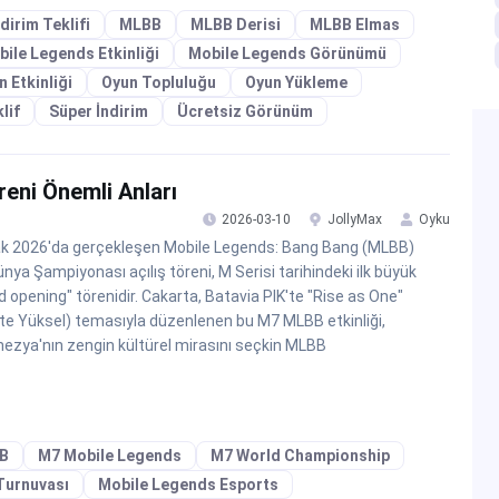
ndirim Teklifi
MLBB
MLBB Derisi
MLBB Elmas
ile Legends Etkinliği
Mobile Legends Görünümü
 Etkinliği
Oyun Topluluğu
Oyun Yükleme
lif
Süper İndirim
Ücretsiz Görünüm
eni Önemli Anları
2026-03-10
JollyMax
Oyku
k 2026'da gerçekleşen Mobile Legends: Bang Bang (MLBB)
nya Şampiyonası açılış töreni, M Serisi tarihindeki ilk büyük
d opening" törenidir. Cakarta, Batavia PIK'te "Rise as One"
ikte Yüksel) temasıyla düzenlenen bu M7 MLBB etkinliği,
ezya'nın zengin kültürel mirasını seçkin MLBB
B
M7 Mobile Legends
M7 World Championship
Turnuvası
Mobile Legends Esports