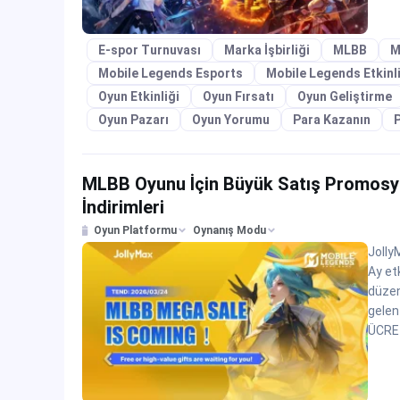
E-spor Turnuvası
Marka İşbirliği
MLBB
M
Mobile Legends Esports
Mobile Legends Etkinl
Oyun Etkinliği
Oyun Fırsatı
Oyun Geliştirme
Oyun Pazarı
Oyun Yorumu
Para Kazanın
MLBB Oyunu İçin Büyük Satış Promosy
İndirimleri
Oyun Platformu
Oynanış Modu
Jolly
Ay et
düzen
gelen 
ÜCRET