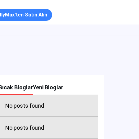
llyMax'ten Satın Alın
Sıcak Bloglar
Yeni Bloglar
No posts found
No posts found