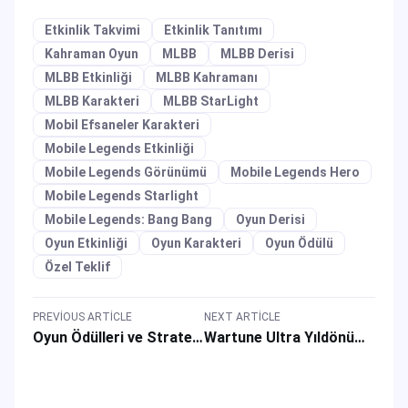
Etkinlik Takvimi
Etkinlik Tanıtımı
Kahraman Oyun
MLBB
MLBB Derisi
MLBB Etkinliği
MLBB Kahramanı
MLBB Karakteri
MLBB StarLight
Mobil Efsaneler Karakteri
Mobile Legends Etkinliği
Mobile Legends Görünümü
Mobile Legends Hero
Mobile Legends Starlight
Mobile Legends: Bang Bang
Oyun Derisi
Oyun Etkinliği
Oyun Karakteri
Oyun Ödülü
Özel Teklif
PREVIOUS ARTICLE
NEXT ARTICLE
Oyun Ödülleri ve Stratejileri: Delta Force x Goose Goose Duck İş Birliği
Wartune Ultra Yıldönümü İndirimi Başladı: Ücretsiz Hediye Paketleri, Hızlı Satış ve Etkinlik Ödülleri