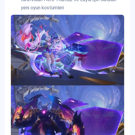
yeni oyun kostümleri