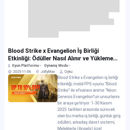
Blood Strike x Evangelion İş Birliği
Etkinliği: Ödüller Nasıl Alınır ve Yükleme
İpuçları?
Oyun Platformu
Oynanış Modu
2025-11-06
JollyMax
Oyku
Blood Strike x Evangelion iş birliği
etkinliği, mobil FPS oyunu “Blood
Strike” ile efsanevi anime “Neon
Genesis Evangelion”un unsurlarını
bir araya getiriyor. 1-30 Kasım
2025 tarihleri arasında sürecek
olan bu marka iş birliği; günlük giriş
ödülleri, arkadaş davet sistemi,
Meleklerle (Angels) özel