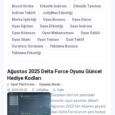
Blood Strike
Etkinlik İndirimi
Etkinlik Tanıtımı
İndirim Teklifi
JollyMax Etkinliği
Marka İşbirliği
Oyun Bonusu
Oyun Derisi
Oyun Eğitimi
Oyun Etkinliği
Oyun İndirimi
Oyun Kılavuzu
Oyun Mekanizması
Oyun Ödülü
Oyun Silahı
Oyun Teması
Özel Teklif
Ücretsiz Görünüm
Yükleme Bonusu
Yükleme Etkinliği
Ağustos 2025 Delta Force Oyunu Güncel
Hediye Kodları
Oyun Platformu
Oynanış Modu
2025-08-20
JollyMax
Oyku
Dünyanın dört bir yanındaki
shooter oyun severler dikkat!
Ağustos 2025’ten itibaren geçerli
olan Delta Force’un en yeni hediye