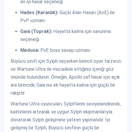
en iyi hasar seçeneği
Hades (Karanlık):
Güçlü Alan Hasarı (AoE) ile
PvP uzmanı
Gaia (Toprak):
Hayatta kalma için savunma
seçeneği
Medusa:
PvE boss savaşı uzmanı
Büyücü sınıfı için Sylph seçerken birincil oyun tarzınızı
ve Wartune Ultra ile mücadele ettiğiniz içeriği göz
önünde bulundurun. Örneğin, Apollo saf hasar için açık
ara birincidir, Gaia ise ek hayatta kalma için güçlü bir
rakiptir.
Wartune Ultra oyuncuları, Sylph’lerini seviyelendirerek,
kalitelerini artırarak ve uygun Sylph ekipmanlarıyla
donatarak Sylph gelişimine yatırım yapmalıdır. İyi
gelişmiş bir Sylph, Büyücü sınıfının güçlü bir