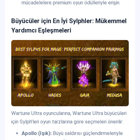
mücadelelere premium oyun ödülleriyle erişin.
Büyücüler için En İyi Sylphler: Mükemmel
Yardımcı Eşleşmeleri
Wartune Ultra oyuncularına, Wartune Ultra büyücüleri
için Sylph’leri oyun tarzlarına göre seçmeleri önerilir:
Apollo (Işık):
Büyü saldırısı güçlendirmeleriyle