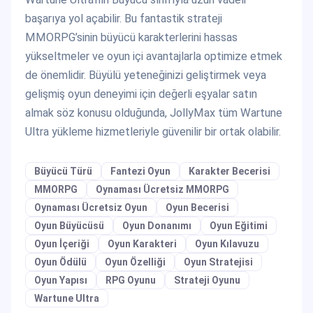
başarıya yol açabilir. Bu fantastik strateji
MMORPG’sinin büyücü karakterlerini hassas
yükseltmeler ve oyun içi avantajlarla optimize etmek
de önemlidir. Büyülü yeteneğinizi geliştirmek veya
gelişmiş oyun deneyimi için değerli eşyalar satın
almak söz konusu olduğunda, JollyMax tüm Wartune
Ultra yükleme hizmetleriyle güvenilir bir ortak olabilir.
Büyücü Türü
Fantezi Oyun
Karakter Becerisi
MMORPG
Oynaması Ücretsiz MMORPG
Oynaması Ücretsiz Oyun
Oyun Becerisi
Oyun Büyücüsü
Oyun Donanımı
Oyun Eğitimi
Oyun İçeriği
Oyun Karakteri
Oyun Kılavuzu
Oyun Ödülü
Oyun Özelliği
Oyun Stratejisi
Oyun Yapısı
RPG Oyunu
Strateji Oyunu
Wartune Ultra