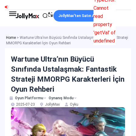
İçeriğe
Cannot
atla
read
JollyMax'ten Satın Alın
property
'getVal' of
Home
>
Wartune Ultra’nın Büyücü Sınıfında Ustalaşmak: Fantastik Strateji
undefined
MMORPG Karakterleri İçin Oyun Rehberi
Wartune Ultra’nın Büyücü
Sınıfında Ustalaşmak: Fantastik
Strateji MMORPG Karakterleri İçin
Oyun Rehberi
Oyun Platformu
Oynanış Modu
2025-07-23
JollyMax
Oyku