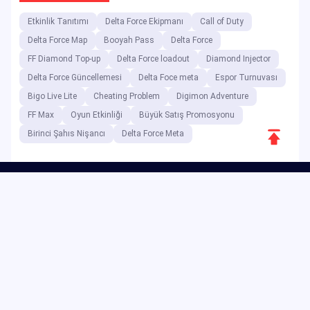
Etkinlik Tanıtımı
Delta Force Ekipmanı
Call of Duty
Delta Force Map
Booyah Pass
Delta Force
FF Diamond Top-up
Delta Force loadout
Diamond Injector
Delta Force Güncellemesi
Delta Foce meta
Espor Turnuvası
Bigo Live Lite
Cheating Problem
Digimon Adventure
FF Max
Oyun Etkinliği
Büyük Satış Promosyonu
Scroll
Birinci Şahıs Nişancı
Delta Force Meta
to
Top
Dijital eğlence platformu olan JollyMax, en iyi uygulama ve oyun
şirketleri için katma değerli ürünleri en uygun fiyata, kolay ve
güvenli erişimle satmaktadır. JollyMax blogu, çevrimiçi
güncellemeler, etkinlikler, promosyonlar, incelemeler, kılavuzlar ve
raporları küresel oyunculara ve kullanıcılara sunmaktadır.
Copyright ©2025 JollyMax