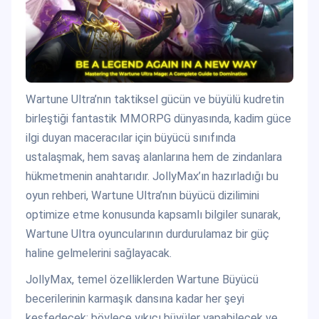
Wartune Ultra’nın taktiksel gücün ve büyülü kudretin
birleştiği fantastik MMORPG dünyasında, kadim güce
ilgi duyan maceracılar için büyücü sınıfında
ustalaşmak, hem savaş alanlarına hem de zindanlara
hükmetmenin anahtarıdır. JollyMax’ın hazırladığı bu
oyun rehberi, Wartune Ultra’nın büyücü dizilimini
optimize etme konusunda kapsamlı bilgiler sunarak,
Wartune Ultra oyuncularının durdurulamaz bir güç
haline gelmelerini sağlayacak.
JollyMax, temel özelliklerden Wartune Büyücü
becerilerinin karmaşık dansına kadar her şeyi
keşfedecek; böylece yıkıcı büyüler yapabilecek ve