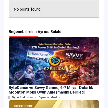
No posts found
Beğenebilirsiniz
Ayrıca Bakıldı
ByteDance ve Savvy Games, 6-7 Milyar Dolarlık
Moonton Mobil Oyun Anlaşmasını Belirledi
Oyun Platformu
Oynanış Modu