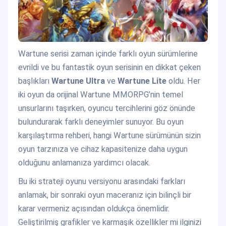
Wartune serisi zaman içinde farklı oyun sürümlerine
evrildi ve bu fantastik oyun serisinin en dikkat çeken
başlıkları
Wartune Ultra
ve
Wartune Lite
oldu. Her
iki oyun da orijinal Wartune MMORPG’nin temel
unsurlarını taşırken, oyuncu tercihlerini göz önünde
bulundurarak farklı deneyimler sunuyor. Bu oyun
karşılaştırma rehberi, hangi Wartune sürümünün sizin
oyun tarzınıza ve cihaz kapasitenize daha uygun
olduğunu anlamanıza yardımcı olacak.
Bu iki strateji oyunu versiyonu arasındaki farkları
anlamak, bir sonraki oyun maceranız için bilinçli bir
karar vermeniz açısından oldukça önemlidir.
Geliştirilmiş grafikler ve karmaşık özellikler mi ilginizi