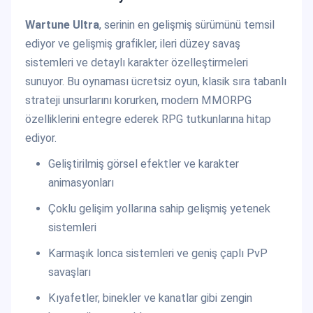
Wartune Ultra
, serinin en gelişmiş sürümünü temsil
ediyor ve gelişmiş grafikler, ileri düzey savaş
sistemleri ve detaylı karakter özelleştirmeleri
sunuyor. Bu oynaması ücretsiz oyun, klasik sıra tabanlı
strateji unsurlarını korurken, modern MMORPG
özelliklerini entegre ederek RPG tutkunlarına hitap
ediyor.
Geliştirilmiş görsel efektler ve karakter
animasyonları
Çoklu gelişim yollarına sahip gelişmiş yetenek
sistemleri
Karmaşık lonca sistemleri ve geniş çaplı PvP
savaşları
Kıyafetler, binekler ve kanatlar gibi zengin