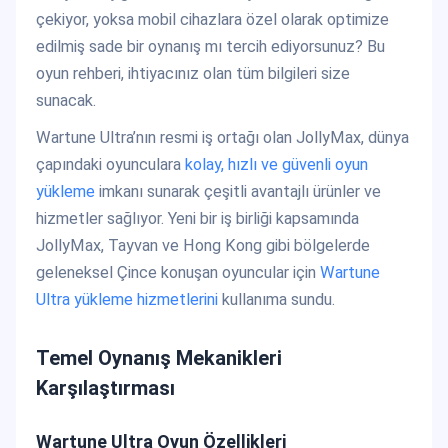
çekiyor, yoksa mobil cihazlara özel olarak optimize
edilmiş sade bir oynanış mı tercih ediyorsunuz? Bu
oyun rehberi, ihtiyacınız olan tüm bilgileri size
sunacak.
Wartune Ultra’nın resmi iş ortağı olan JollyMax, dünya
çapındaki oyunculara
kolay, hızlı ve güvenli oyun
yükleme
imkanı sunarak çeşitli avantajlı ürünler ve
hizmetler sağlıyor. Yeni bir iş birliği kapsamında
JollyMax, Tayvan ve Hong Kong gibi bölgelerde
geleneksel Çince konuşan oyuncular için
Wartune
Ultra yükleme hizmetlerini
kullanıma sundu.
Temel Oynanış Mekanikleri
Karşılaştırması
Wartune Ultra Oyun Özellikleri