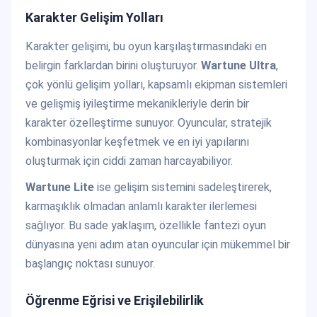
Karakter Gelişim Yolları
Karakter gelişimi, bu oyun karşılaştırmasındaki en
belirgin farklardan birini oluşturuyor.
Wartune Ultra
,
çok yönlü gelişim yolları, kapsamlı ekipman sistemleri
ve gelişmiş iyileştirme mekanikleriyle derin bir
karakter özelleştirme sunuyor. Oyuncular, stratejik
kombinasyonlar keşfetmek ve en iyi yapılarını
oluşturmak için ciddi zaman harcayabiliyor.
Wartune Lite
ise gelişim sistemini sadeleştirerek,
karmaşıklık olmadan anlamlı karakter ilerlemesi
sağlıyor. Bu sade yaklaşım, özellikle fantezi oyun
dünyasına yeni adım atan oyuncular için mükemmel bir
başlangıç noktası sunuyor.
Öğrenme Eğrisi ve Erişilebilirlik