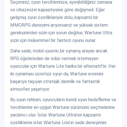
Seçiminiz, oyun tercihlerinize, ayırabildiğiniz zamana
ve cihazınızın kapasitesine göre değişmeli. Eğer
gelişmiş oyun özellikleriyle dolu, kapsamlı bir
MMORPG deneyimi arıyorsanız ve yüksek sistem
gereksinimleri sizin için sorun değilse, Wartune Ultra
sizin için mükemmel bir fantezi oyunu sunar.
Daha sade, mobil uyumlu bir oynanış arayan ancak
RPG öğelerinden de ödün vermek istemeyen
oyuncular için Wartune Lite harika bir alternatiftir. Her
iki oynaması ücretsiz oyun da, Wartune evrenini
başarıya taşıyan stratejik derinlik ve fantastik
atmosferi yaşatıyor.
Bu oyun rehberi, oyuncuların kendi oyun hedeflerine ve
tercihlerine en uygun Wartune sürümünü seçmelerine
yardımcı olur. İster Wartune Ultra’nın kapsamlı
özelliklerini ister Wartune Lite’ın sade deneyimini