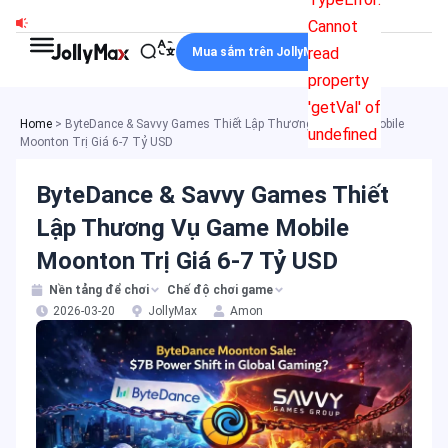
Nhảy
Cannot
tới
read
Mua sắm trên JollyMax
nội
property
dung
'getVal' of
Home
>
ByteDance & Savvy Games Thiết Lập Thương Vụ Game Mobile
undefined
Moonton Trị Giá 6-7 Tỷ USD
ByteDance & Savvy Games Thiết
Lập Thương Vụ Game Mobile
Moonton Trị Giá 6-7 Tỷ USD
Nền tảng để chơi
Chế độ chơi game
2026-03-20
JollyMax
Amon