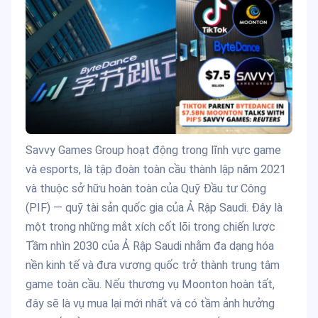
Savvy Games Group hoạt động trong lĩnh vực game
và esports, là tập đoàn toàn cầu thành lập năm 2021
và thuộc sở hữu hoàn toàn của Quỹ Đầu tư Công
(PIF) — quỹ tài sản quốc gia của Ả Rập Saudi. Đây là
một trong những mắt xích cốt lõi trong chiến lược
Tầm nhìn 2030 của Ả Rập Saudi nhằm đa dạng hóa
nền kinh tế và đưa vương quốc trở thành trung tâm
game toàn cầu. Nếu thương vụ Moonton hoàn tất,
đây sẽ là vụ mua lại mới nhất và có tầm ảnh hưởng