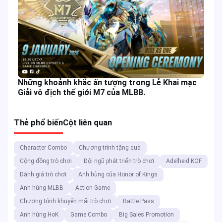
Những khoảnh khắc ấn tượng trong Lễ Khai mạc
Giải vô địch thế giới M7 của MLBB.
Thẻ phổ biến
Cột liên quan
Character Combo
Chương trình tặng quà
Cộng đồng trò chơi
Đội ngũ phát triển trò chơi
Adelheid KOF
Đánh giá trò chơi
Anh hùng của Honor of Kings
Anh hùng MLBB
Action Game
Chương trình khuyến mãi trò chơi
Battle Pass
Anh hùng HoK
Game Combo
Big Sales Promotion