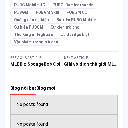
PUBG Mobile UC
PUBG: Battlegrounds
PUBGM
PUBGM Skin
PUBGM UC
Quảng cáo sự kiện
Sự kiện PUBG Mobile
Sự kiện PUBGM
Sự kiện trò chơi
The King of Fighters
Ưu đãi đặc biệt
Vật phẩm trong trò chơi
PREVIOUS ARTICLE
NEXT ARTICLE
MLBB x SpongeBob Collab: Nhận miễn phí trang phục tướng và phần thưởng chơi game đặc biệt
Giải vô địch thế giới MLBB M7: Lịch thi đấu, Nhánh đấu & Thời gian sự kiện
Blog nổi bật
Blog mới
No posts found
No posts found