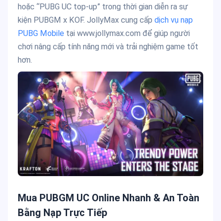
hoặc “PUBG UC top-up” trong thời gian diễn ra sự
kiện PUBGM x KOF. JollyMax cung cấp
dịch vụ nạp
PUBG Mobile
tại www.jollymax.com để giúp người
chơi nâng cấp tính năng mới và trải nghiệm game tốt
hơn.
Mua PUBGM UC Online Nhanh & An Toàn
Bằng Nạp Trực Tiếp