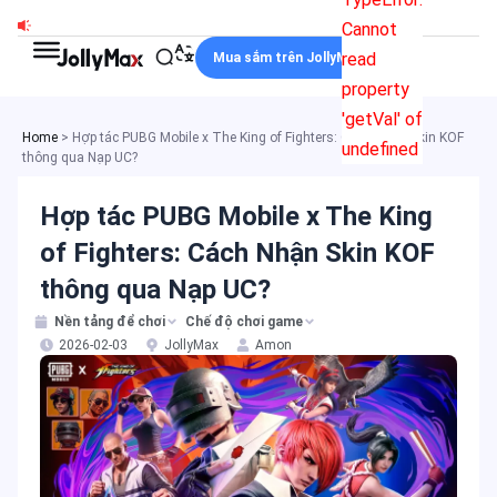
Nhảy
Cannot
tới
read
Mua sắm trên JollyMax
nội
property
dung
'getVal' of
Home
>
Hợp tác PUBG Mobile x The King of Fighters: Cách Nhận Skin KOF
undefined
thông qua Nạp UC?
Hợp tác PUBG Mobile x The King
of Fighters: Cách Nhận Skin KOF
thông qua Nạp UC?
Nền tảng để chơi
Chế độ chơi game
2026-02-03
JollyMax
Amon