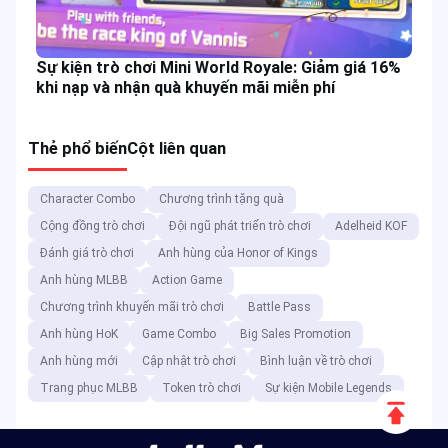
Sự kiện trò chơi Mini World Royale: Giảm giá 16%
khi nạp và nhận quà khuyến mãi miễn phí
Thẻ phổ biến
Cột liên quan
Character Combo
Chương trình tặng quà
Cộng đồng trò chơi
Đội ngũ phát triển trò chơi
Adelheid KOF
Đánh giá trò chơi
Anh hùng của Honor of Kings
Anh hùng MLBB
Action Game
Chương trình khuyến mãi trò chơi
Battle Pass
Anh hùng HoK
Game Combo
Big Sales Promotion
Anh hùng mới
Cập nhật trò chơi
Bình luận về trò chơi
Trang phục MLBB
Token trò chơi
Sự kiện Mobile Legends
Lên
đầu