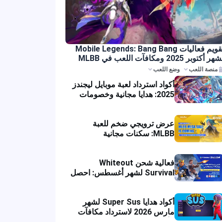
تقويم فعاليات Mobile Legends: Bang Bang
 ومكافآت اللعب في MLBB
 اللعب
وضع اللعب
أكواد استرداد لعبة موبايل ليجندز
2025: هدايا مجانية وخصومات
رهيبة من جولي ماكس
عرض ترويجي ضخم للعبة
MLBB: سكنات مجانية
وخصومات على الشحن
فعالية شحن Whiteout
Survival لشهر أغسطس: احصل
على خصم فوري
أكواد هدايا Super Sus لشهر
مارس 2026 لاسترداد مكافآت
الألعاب