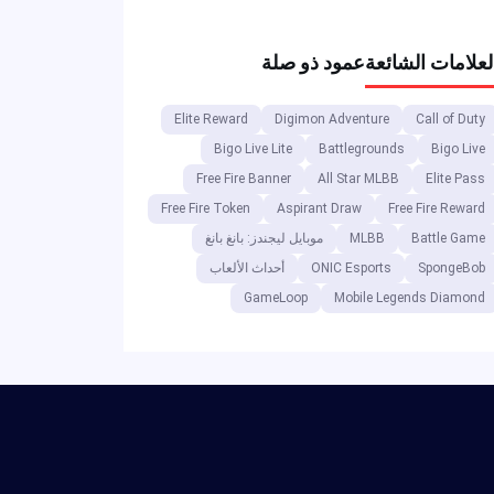
مات الشائعة
عمود ذو صلة
Elite Reward
Digimon Adventure
Call of 
Bigo Live Lite
Battlegrounds
Bigo 
Free Fire Banner
All Star MLBB
Elite 
Free Fire Token
Aspirant Draw
Free Fire Re
Battle 
MLBB
موبايل ليجندز: بانغ بانغ
Sponge
ONIC Esports
أحداث الألعاب
GameLoop
Mobile Legends Dia