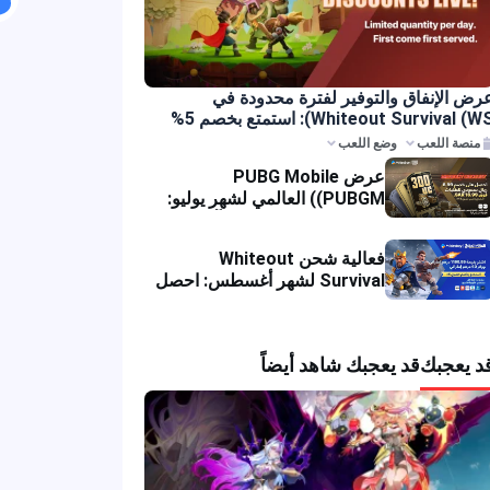
لإنفاق والتوفير لفترة محدودة في
Whiteout Survival (WS): استمتع بخصم 5%
ملية الشحن
 اللعب
وضع اللعب
عرض PUBG Mobile
(PUBGM) العالمي لشهر يوليو:
خصومات ضخمة ومكافآت UC
متراكمة!
فعالية شحن Whiteout
Survival لشهر أغسطس: احصل
على خصم فوري
عجبك
قد يعجبك شاهد أيضاً