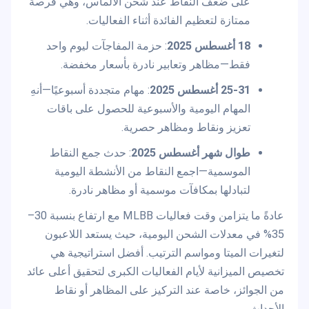
على ضعف النقاط عند شحن الألماس، وهي فرصة
ممتازة لتعظيم الفائدة أثناء الفعاليات.
18 أغسطس 2025
: حزمة المفاجآت ليوم واحد
فقط—مظاهر وتعابير نادرة بأسعار مخفضة.
25-31 أغسطس 2025
: مهام متجددة أسبوعيًا—أنهِ
المهام اليومية والأسبوعية للحصول على باقات
تعزيز ونقاط ومظاهر حصرية.
طوال شهر أغسطس 2025
: حدث جمع النقاط
الموسمية—اجمع النقاط من الأنشطة اليومية
لتبادلها بمكافآت موسمية أو مظاهر نادرة.
عادةً ما يتزامن وقت فعاليات MLBB مع ارتفاع بنسبة 30–
35% في معدلات الشحن اليومية، حيث يستعد اللاعبون
لتغيرات الميتا ومواسم الترتيب. أفضل استراتيجية هي
تخصيص الميزانية لأيام الفعاليات الكبرى لتحقيق أعلى عائد
من الجوائز، خاصة عند التركيز على المظاهر أو نقاط
الأحداث.