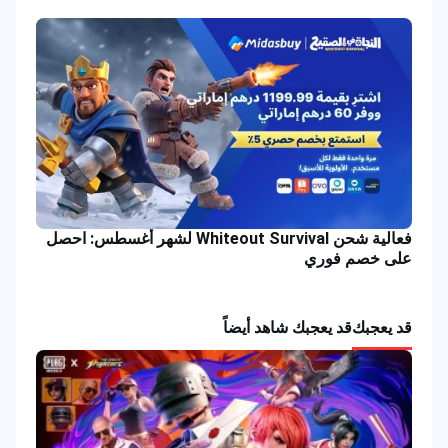
فعالية شحن Whiteout Survival لشهر أغسطس: احصل
على خصم فوري
قد يعجبك
قد يعجبك شاهد أيضاً