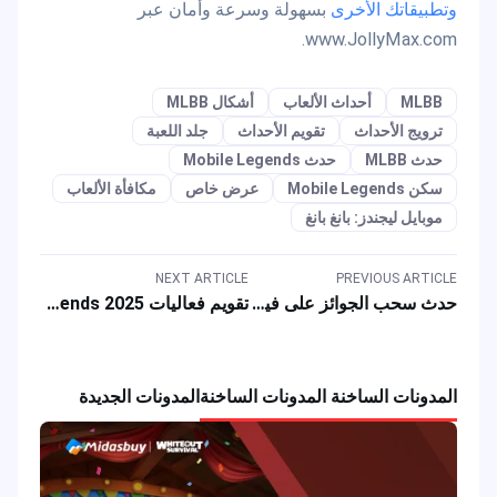
وتطبيقاتك الأخرى
بسهولة وسرعة وأمان عبر
www.JollyMax.com.
MLBB
أحداث الألعاب
أشكال MLBB
ترويج الأحداث
تقويم الأحداث
جلد اللعبة
حدث MLBB
حدث Mobile Legends
سكن Mobile Legends
عرض خاص
مكافأة الألعاب
موبايل ليجندز: بانغ بانغ
NEXT ARTICLE
PREVIOUS ARTICLE
حدث سحب الجوائز على فيسبوك بالتعاون مع GameLoop للاعبي ألعاب PUBG Mobile وCall of Duty وFree Fire
تقويم فعاليات Mobile Legends 2025: جوائز وأزياء MLBB لشهر يونيو
المدونات الساخنة المدونات الساخنة
المدونات الجديدة