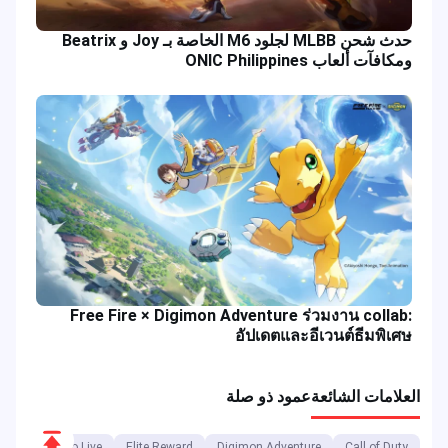
حدث شحن MLBB لجلود M6 الخاصة بـ Joy و Beatrix
ومكافآت ألعاب ONIC Philippines
Free Fire × Digimon Adventure ร่วมงาน collab:
อัปเดตและอีเวนต์ธีมพิเศษ
العلامات الشائعة
عمود ذو صلة
Scroll
Bigo Live
Elite Reward
Digimon Adventure
Call of Duty