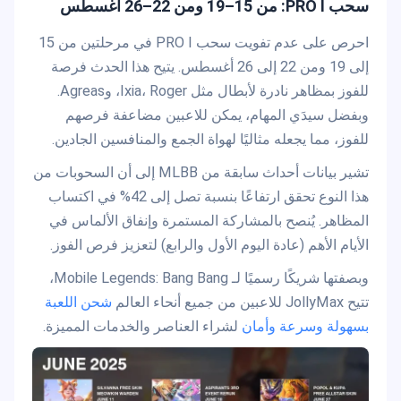
سحب PRO I: من 15–19 ومن 22–26 أغسطس
احرص على عدم تفويت سحب PRO I في مرحلتين من 15
إلى 19 ومن 22 إلى 26 أغسطس. يتيح هذا الحدث فرصة
للفوز بمظاهر نادرة لأبطال مثل Ixia، Roger، وAgreas.
وبفضل سيدَي المهام، يمكن للاعبين مضاعفة فرصهم
للفوز، مما يجعله مثاليًا لهواة الجمع والمنافسين الجادين.
تشير بيانات أحداث سابقة من MLBB إلى أن السحوبات من
هذا النوع تحقق ارتفاعًا بنسبة تصل إلى 42% في اكتساب
المظاهر. يُنصح بالمشاركة المستمرة وإنفاق الألماس في
الأيام الأهم (عادة اليوم الأول والرابع) لتعزيز فرص الفوز.
وبصفتها شريكًا رسميًا لـ Mobile Legends: Bang Bang،
تتيح JollyMax للاعبين من جميع أنحاء العالم
شحن اللعبة
بسهولة وسرعة وأمان
لشراء العناصر والخدمات المميزة.