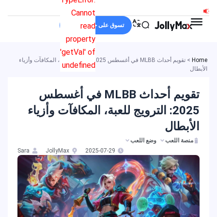
خطي
Cannot
لى
read
تسوق على جولي ماكس
لمحتوى
property
'getVal' of
Home
>
تقويم أحداث MLBB في أغسطس 2025: الترويج للعبة، المكافآت وأزياء
undefined
الأبطال
تقويم أحداث MLBB في أغسطس
2025: الترويج للعبة، المكافآت وأزياء
الأبطال
منصة اللعب
وضع اللعب
Sara
JollyMax
2025-07-29