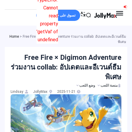
خطي
Cannot
لى
read
تسوق على جولي ماكس
لمحتوى
property
'getVal' of
Home
>
Free Fire × Digimon Adventure ร่วมงาน collab: อัปเดตและอีเวนต์ธีม
undefined
พิเศษ
Free Fire × Digimon Adventure
ร่วมงาน collab: อัปเดตและอีเวนต์ธีม
พิเศษ
منصة اللعب
وضع اللعب
Lindsay
JollyMax
2025-11-21