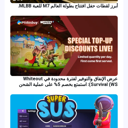
أبرز لقطات حفل افتتاح بطولة العالم M7 للعبة MLBB.
عرض الإنفاق والتوفير لفترة محدودة في Whiteout
Survival (WS): استمتع بخصم 5% على عملية الشحن