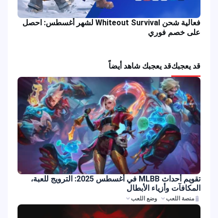
فعالية شحن Whiteout Survival لشهر أغسطس: احصل
على خصم فوري
قد يعجبك
قد يعجبك شاهد أيضاً
تقويم أحداث MLBB في أغسطس 2025: الترويج للعبة،
المكافآت وأزياء الأبطال
منصة اللعب
وضع اللعب