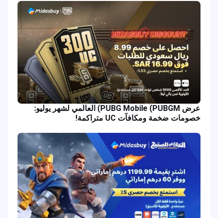
عرض PUBG Mobile (PUBGM) العالمي لشهر يوليو:
خصومات ضخمة ومكافآت UC متراكمة!