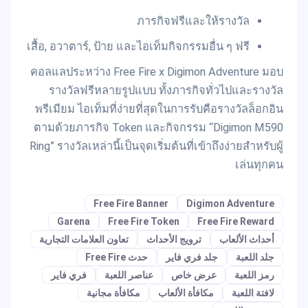
ภารกิจฟรีและให้รางวัล
เสื้อ, อวาตาร์, ป้าย และไอเท็มกิจกรรมอื่น ๆ ฟรี
คอลแลประหว่าง Free Fire x Digimon Adventure มอบ
รางวัลฟรีหลายรูปแบบ ทั้งภารกิจทั่วไปและรางวัล
พรีเมียม ไอเท็มที่ง่ายที่สุดในการรับคือรางวัลล็อกอิน
ตามด้วยภารกิจ Token และกิจกรรม “Digimon M590
Ring” รางวัลเหล่านี้เป็นจุดเริ่มต้นที่เข้าถึงง่ายสำหรับผู้
เล่นทุกคน
Free Fire Banner
Digimon Adventure
Garena
Free Fire Token
Free Fire Reward
أحداث الألعاب
ترويج الأحداث
تعاون العلامات التجارية
جلد اللعبة
جلد فري فاير
حدث Free Fire
رمز اللعبة
عرض خاص
عناصر اللعبة
فري فاير
لافتة اللعبة
مكافأة الألعاب
مكافأة مجانية