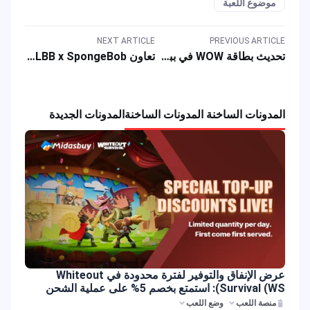
موضوع اللعبة
NEXT ARTICLE
PREVIOUS ARTICLE
تحديث بطاقة WOW في ببجي موبايل: فعاليات اللعبة، خصومات خاصة، وعروض الشحن
تعاون MLBB x SpongeBob: احصل على مظاهر أبطال مجانية ومكافآت لعب خاصة
المدونات الساخنة المدونات الساخنة
المدونات الجديدة
عرض الإنفاق والتوفير لفترة محدودة في Whiteout
Survival (WS): استمتع بخصم 5% على عملية الشحن
منصة اللعب
وضع اللعب