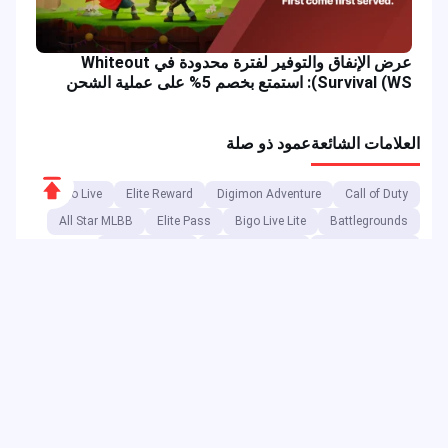
عرض الإنفاق والتوفير لفترة محدودة في Whiteout
Survival (WS): استمتع بخصم 5% على عملية الشحن
العلامات الشائعة
عمود ذو صلة
Scroll
Bigo Live
Elite Reward
Digimon Adventure
Call of Duty
to
All Star MLBB
Elite Pass
Bigo Live Lite
Battlegrounds
Top
Aspirant Draw
Free Fire Reward
Free Fire Banner
Free Fire Token
Battle Game
MLBB
موبايل ليجندز: بانغ بانغ
SpongeBob
ONIC Esports
أحداث الألعاب
GameLoop
Mobile Legends Diamond
بصفتها منصة ترفيه رقمية، تبيع JollyMax منتجات ذات قيمة مضافة لأفضل