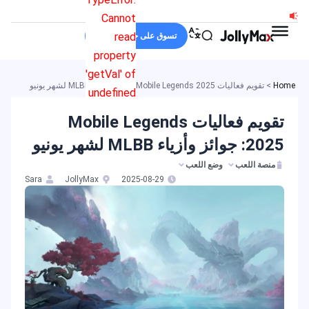
خطي
Cannot
لى
read
تسوق على جولي ماكس
لمحتوى
property
'getVal' of
Home
>
تقويم فعاليات Mobile Legends 2025: جوائز وأزياء MLBB لشهر يونيو
undefined
تقويم فعاليات Mobile Legends
2025: جوائز وأزياء MLBB لشهر يونيو
منصة اللعب
وضع اللعب
Sara
JollyMax
2025-08-29