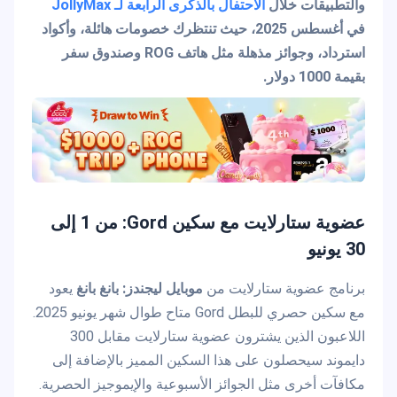
والتطبيقات خلال
الاحتفال بالذكرى الرابعة لـ JollyMax
في أغسطس 2025، حيث تنتظرك خصومات هائلة، وأكواد
استرداد، وجوائز مذهلة مثل هاتف ROG وصندوق سفر
بقيمة 1000 دولار.
عضوية ستارلايت مع سكين Gord: من 1 إلى
30 يونيو
برنامج عضوية ستارلايت من
موبايل ليجندز: بانغ بانغ
يعود
مع سكين حصري للبطل Gord متاح طوال شهر يونيو 2025.
اللاعبون الذين يشترون عضوية ستارلايت مقابل 300
دايموند سيحصلون على هذا السكين المميز بالإضافة إلى
مكافآت أخرى مثل الجوائز الأسبوعية والإيموجيز الحصرية.