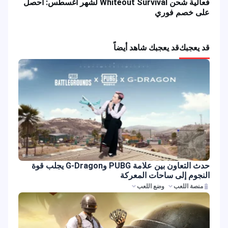
فعالية شحن Whiteout Survival لشهر أغسطس: احصل
على خصم فوري
قد يعجبك
قد يعجبك شاهد أيضاً
حدث التعاون بين علامة PUBG وG-Dragon يجلب قوة
النجوم إلى ساحات المعركة
منصة اللعب
وضع اللعب