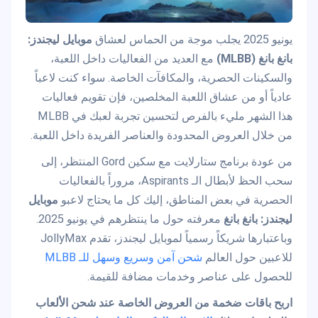
يونيو 2025 يجلب موجة من الحماس لعشاق
موبايل ليجندز:
بانغ بانغ (MLBB)
مع العديد من الفعاليات داخل اللعبة،
والسكينات الحصرية، والمكافآت الخاصة. سواء كنت لاعباً
عادياً أو من عشاق اللعبة المخلصين، فإن تقويم فعاليات
هذا الشهر مليء بالفرص لتحسين تجربة لعبك في MLBB
من خلال العروض المحدودة والعناصر الفريدة داخل اللعبة.
من عودة برنامج ستارلايت مع سكين Gord المنتظر، إلى
سحب الحظ لأبطال الـ Aspirants، مروراً بالفعاليات
الحصرية في بعض المناطق، إليك كل ما يحتاج لاعبو
موبايل
ليجندز: بانغ بانغ
معرفته حول ما ينتظرهم في يونيو 2025.
وباعتبارها شريكاً رسمياً لموبايل ليجندز، تقدم JollyMax
للاعبين حول العالم
شحن آمن وسريع وسهل للـ MLBB
للحصول على عناصر وخدمات مضافة للقيمة.
اربح باقات ضخمة من العروض الخاصة عند شحن الألعاب