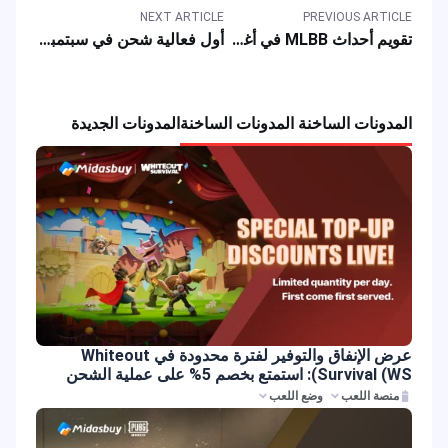
NEXT ARTICLE
PREVIOUS ARTICLE
تقويم أحداث MLBB في أغسطس 2025: الترويج للعبة، المكافآت وأزياء الأبطال
أول فعالية شحن في سبتمبر 2025 للحصول على مكافآت MLBB وأقصى عدد من الألماس
المدونات الساخنة المدونات الساخنة
المدونات الجديدة
عرض الإنفاق والتوفير لفترة محدودة في Whiteout
Survival (WS): استمتع بخصم 5% على عملية الشحن
منصة اللعب
وضع اللعب