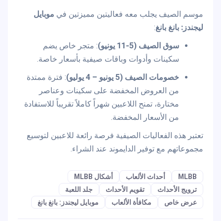
موسم الصيف يجلب معه فعاليتين مميزتين في
موبايل
ليجندز: بانغ بانغ
:
سوق الصيف (5-11 يونيو)
: متجر خاص يضم
سكينات وأدوات وباقات صيفية بأسعار خاصة.
خصومات الصيف (5 يونيو – 4 يوليو)
: فترة ممتدة
من العروض المخفضة على سكينات وعناصر
مختارة، تمنح اللاعبين شهراً كاملاً تقريباً للاستفادة
من الأسعار المخفضة.
تعتبر هذه الفعاليات الصيفية فرصة رائعة للاعبين لتوسيع
مجموعاتهم مع توفير الدايموند عند الشراء.
MLBB
أحداث الألعاب
أشكال MLBB
ترويج الأحداث
تقويم الأحداث
جلد اللعبة
عرض خاص
مكافأة الألعاب
موبايل ليجندز: بانغ بانغ