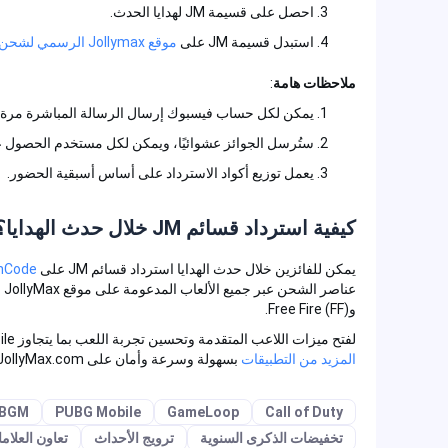
احصل على قسيمة JM لهدايا الحدث.
استبدل قسيمة JM على
موقع Jollymax الرسمي لشحن الألعاب
ملاحظات هامة
:
يمكن لكل حساب فيسبوك إرسال الرسالة المباشرة مرة واحد
ستُرسل الجوائز عشوائيًا، ويمكن لكل مستخدم الحصول على قسيمة JM واح
يعمل توزيع أكواد الاسترداد على أساس أسبقية الحضور.
كيفية استرداد قسائم JM خلال حدث الهدايا؟
يمكن للفائزين خلال حدث الهدايا استرداد قسائم JM على
ptionCode
وFree Fire (FF).
لفتح ميزات اللاعب المتقدمة وتحسين تجربة اللعب بما يتجاوز PUBG Mobile وCall of Duty وFree Fire،
المزيد من التطبيقات
بسهولة وسرعة وأمان على www.JollyMax.com.
PUBGM
PUBG Mobile
GameLoop
Call of Duty
تخفيضات الذكرى السنوية
ترويج الأحداث
تعاون العلامات ال