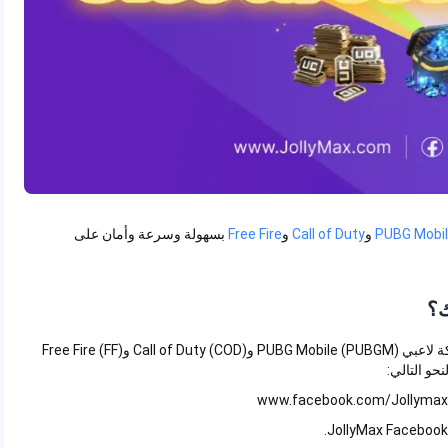
PUBG M
و
Call of Duty
و
Free Fire
بسهولة وسرعة وأمان على
وفقًا للتعاون بين علامتي JollyMax وGameLoop، يتطلب مشاركة لاعبي PUBG Mobile (PUBGM) وCall of Duty (COD) وFree Fire (FF)
تالي: