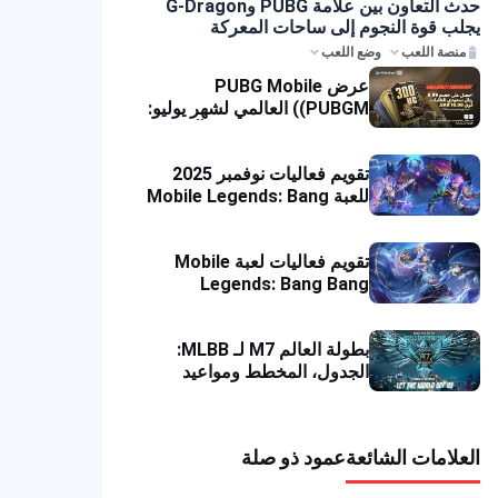
حدث التعاون بين علامة PUBG وG-Dragon
لب قوة النجوم إلى ساحات المعركة
منصة اللعب
وضع اللعب
عرض PUBG Mobile
(PUBGM) العالمي لشهر يوليو:
خصومات ضخمة ومكافآت UC
متراكمة!
تقويم فعاليات نوفمبر 2025
للعبة Mobile Legends: Bang
Bang مع عروض خاصة
تقويم فعاليات لعبة Mobile
Legends: Bang Bang
(MLBB) لشهر يوليو 2025
بطولة العالم M7 لـ MLBB:
الجدول، المخطط ومواعيد
المباريات
علامات الشائعة
عمود ذو صلة