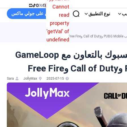
Cannot
تسوق على جولي ماكس
نوع التطبيق
read
property
'getVal' of
undefined
حدث سحب الجوائز على فيسبوك بالتعاون مع GameLoop
ال
ال
Sara
JollyMax
2025-07-15
عر