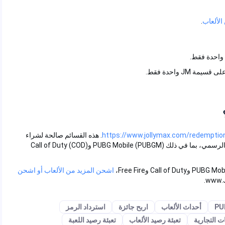
.
ة فقط.
دة فقط.
https://www.jollymax.com/redem
. هذه القسائم صالحة لشراء
عناصر الشحن عبر جميع الألعاب المدعومة على موقع JollyMax الرسمي، بما في ذلك PUBG Mobile (PUBGM) وCall of Duty (COD)
اشحن المزيد من الألعاب أو اشحن
أحداث الألعاب
اربح جائزة
استرداد الرمز
تجارية
تعبئة رصيد الألعاب
تعبئة رصيد اللعبة