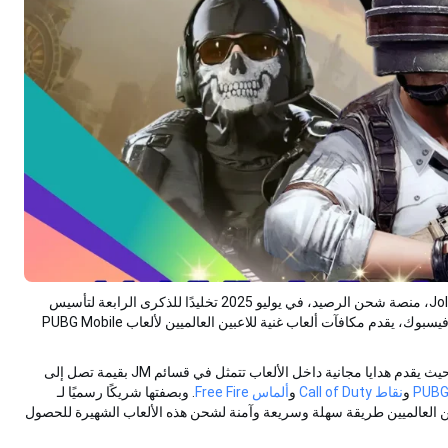
عل
قد
أُطلق تعاون رسمي بين GameLoop، مطور المحاكيات، وJollyMax، منصة شحن الرصيد، في يوليو 2025 تخليدًا للذكرى الرابعة لتأسيس
JollyMax. بدأ التعاون بإطلاق عرض ترويجي لفترة محدودة على فيسبوك، يقدم مكافآت ألعاب غنية للاعبين العالميين لألعاب PUBG Mobile
يُعد حدث فيسبوك حملة ترويجية كبيرة للمبيعات في عام 2025، حيث يقدم هدايا مجانية داخل الألعاب تتمثل في قسائم JM بقيمة تصل إلى
و
نقاط Call of Duty
و
ألماس Free Fire
. وبصفتها شريكًا رسميًا لـ
Call of  وFree Fire، تقدم JollyMax للاعبين العالميين طريقة سهلة وسريعة وآمنة لشحن هذه الألعاب الشهيرة للحصول