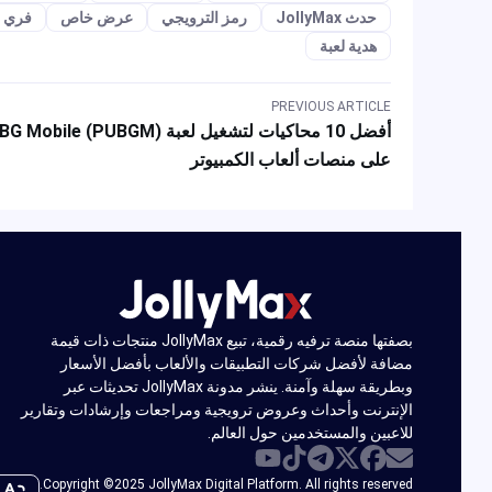
حدث JollyMax
رمز الترويجي
عرض خاص
فري فاير
هدية لعبة
PREVIOUS ARTICLE
أفضل 10 محاكيات لتشغيل لعبة PUBG Mobile (PUBGM)
على منصات ألعاب الكمبيوتر
بصفتها منصة ترفيه رقمية، تبيع JollyMax منتجات ذات قيمة
مضافة لأفضل شركات التطبيقات والألعاب بأفضل الأسعار
وبطريقة سهلة وآمنة. ينشر مدونة JollyMax تحديثات عبر
الإنترنت وأحداث وعروض ترويجية ومراجعات وإرشادات وتقارير
للاعبين والمستخدمين حول العالم.
Copyright ©2025 JollyMax Digital Platform. All rights reserved.