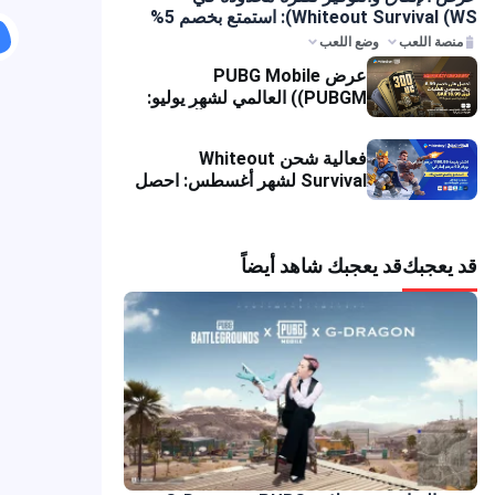
Whiteout Survival (WS): استمتع بخصم 5%
ى عملية الشحن
منصة اللعب
وضع اللعب
عرض PUBG Mobile
(PUBGM) العالمي لشهر يوليو:
خصومات ضخمة ومكافآت UC
متراكمة!
فعالية شحن Whiteout
Survival لشهر أغسطس: احصل
على خصم فوري
 يعجبك
قد يعجبك شاهد أيضاً