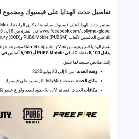
تفاصيل حدث الهدايا على فيسبوك ومجموع الجوا
اللاعبين العالميين لألعاب PUBG Mobile (PUBGM) وCall of Duty (COD) وFree Fire (FF).
تقدم الهدايا الترويجية من JollyMax وGameLoop مجموعة جوائز من قسائم JM غير محدودة،
يعادل 8,100 نقطة UC في PUBG Mobile أو 6,900 ألماس في Free Fire
إليك ملخص بسيط لما سبق:
وقت الحدث
: من 8 إلى 20 يوليو 2025
مكان الحدث
: صفحة JollyMax الرسمية على فيسبوك
مكافآت الحدث
: قسائم JM، بلا حدود للعدد وتُوزع عشوائيًا