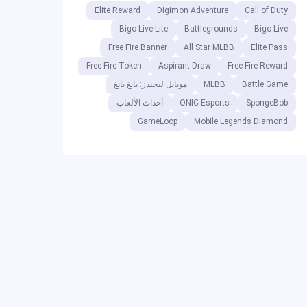
Elite Reward
Digimon Adventure
Call of Duty
Bigo Live Lite
Battlegrounds
Bigo Live
Free Fire Banner
All Star MLBB
Elite Pass
Free Fire Token
Aspirant Draw
Free Fire Reward
Battle Game
MLBB
موبايل ليجندز: بانغ بانغ
SpongeBob
ONIC Esports
أحداث الألعاب
GameLoop
Mobile Legends Diamond