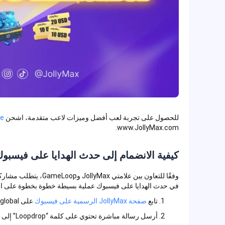
للحصول على تجربة لعب أفضل وميزات لاعب متقدمة، اشحن
obile
www.JollyMax.com.
كيفية الانضمام إلى حدث الهدايا على فيسبوك؟
في حدث الهدايا على فيسبوك عملية بسيطة خطوة بخطوة على النحو ال
تابع
صفحة JollyMax الرسمية على فيسبوك
على www.facebook.com/Jollymaxglobal
أرسل رسالة مباشرة تحتوي على كلمة “Loopdrop” إلى JollyMax Facebook.