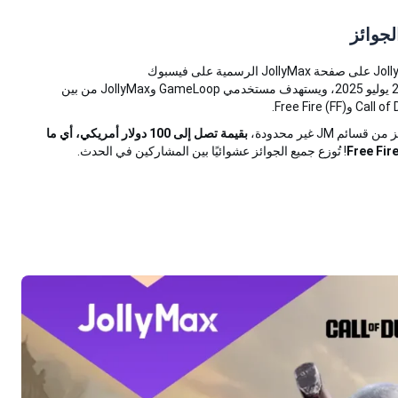
يج
ئز
يستمر حدث الهدايا على فيسبوك بمناسبة الذكرى الرابعة لـ JollyMax على صفحة JollyMax الرسمية على فيسبوك
www.facebook.com/Jollymaxglobal في الفترة من 8 إلى 20 يوليو 2025، ويستهدف مستخدمي GameLoop وJollyMax من بين
بقيمة تصل إلى 100 دولار أمريكي، أي ما
! تُوزع جميع الجوائز عشوائيًا بين المشاركين في الحدث.
ال