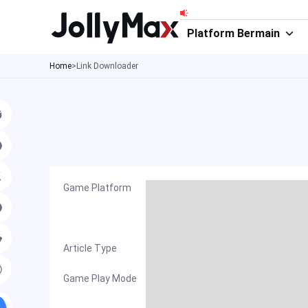
Lewati
ke
Platform Bermain
konten
Home
>
Link Downloader
Game Platform
Article Type
Game Play Mode