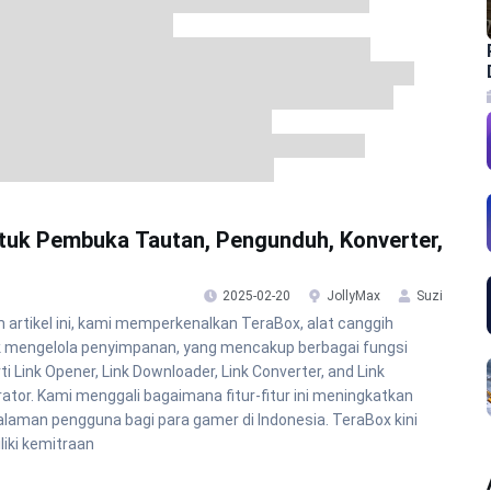
uk Pembuka Tautan, Pengunduh, Konverter,
2025-02-20
JollyMax
Suzi
 artikel ini, kami memperkenalkan TeraBox, alat canggih
 mengelola penyimpanan, yang mencakup berbagai fungsi
ti Link Opener, Link Downloader, Link Converter, and Link
ator. Kami menggali bagaimana fitur-fitur ini meningkatkan
laman pengguna bagi para gamer di Indonesia. TeraBox kini
iki kemitraan