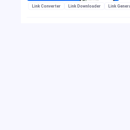
Link Converter
Link Downloader
Link Gener