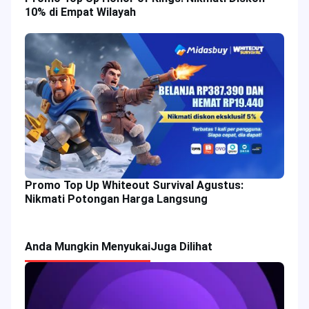
10% di Empat Wilayah
Promo Top Up Whiteout Survival Agustus:
Nikmati Potongan Harga Langsung
Anda Mungkin Menyukai
Juga Dilihat