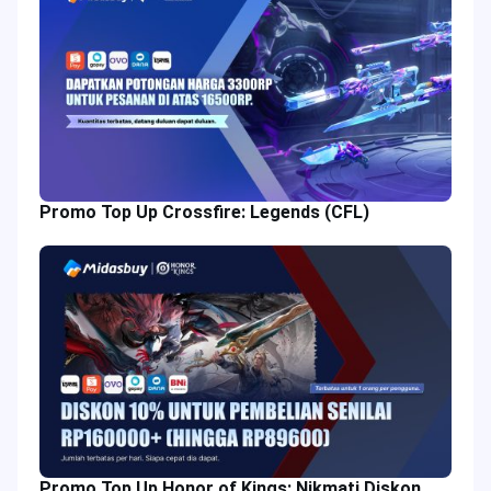
Promo Top Up Crossfire: Legends (CFL)
Promo Top Up Honor of Kings: Nikmati Diskon