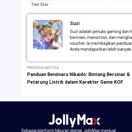
Tevi Star
Suzi
Suzi adalah penulis gaming dan 
bermain, menonton, dan menghab
voucher. Ia membagikan panduan
Anda mendapatkan lebih banyak ni
PREVIOUS ARTICLE
Panduan Benimaru Nikaido: Bintang Bersinar &
Petarung Listrik dalam Karakter Game KOF
Sebagai platform hiburan digital, JollyMax menjual