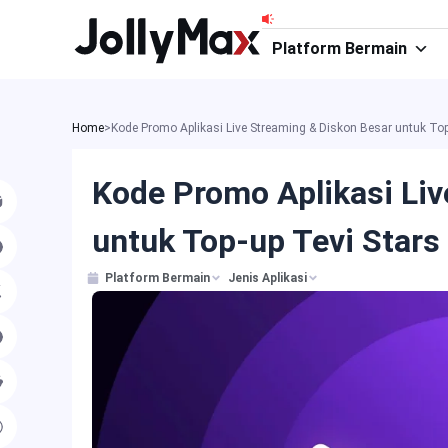
Lewati
ke
Platform Bermain
konten
Home
>
Kode Promo Aplikasi Live Streaming & Diskon Besar untuk Top
Kode Promo Aplikasi Liv
untuk Top-up Tevi Stars
Platform Bermain
Jenis Aplikasi