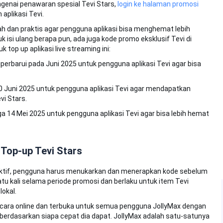
engenai penawaran spesial Tevi Stars,
login ke halaman promosi
aplikasi Tevi.
ah dan praktis agar pengguna aplikasi bisa menghemat lebih
 isi ulang berapa pun, ada juga kode promo eksklusif Tevi di
op up aplikasi live streaming ini:
iperbarui pada Juni 2025 untuk pengguna aplikasi Tevi agar bisa
–20 Juni 2025 untuk pengguna aplikasi Tevi agar mendapatkan
vi Stars.
ga 14 Mei 2025 untuk pengguna aplikasi Tevi agar bisa lebih hemat
Top-up Tevi Stars
ktif, pengguna harus menukarkan dan menerapkan kode sebelum
u kali selama periode promosi dan berlaku untuk item Tevi
okal.
secara online dan terbuka untuk semua pengguna JollyMax dengan
rdasarkan siapa cepat dia dapat. JollyMax adalah satu-satunya