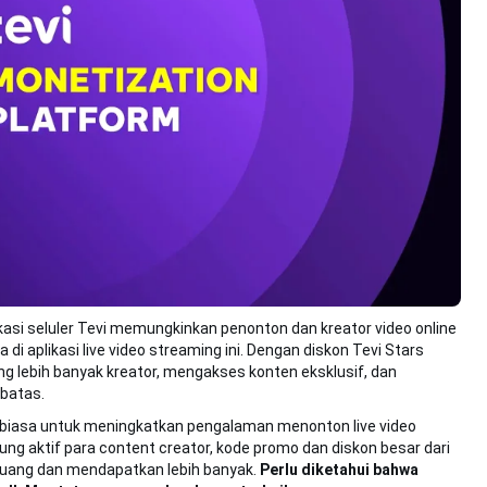
asi seluler Tevi memungkinkan penonton dan kreator video online
 di aplikasi live video streaming ini. Dengan diskon Tevi Stars
g lebih banyak kreator, mengakses konten eksklusif, dan
batas.
ar biasa untuk meningkatkan pengalaman menonton live video
g aktif para content creator, kode promo dan diskon besar dari
 uang dan mendapatkan lebih banyak.
Perlu diketahui bahwa