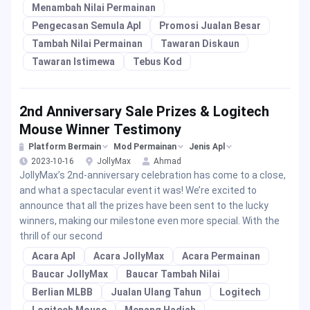
Menambah Nilai Permainan
Pengecasan Semula Apl
Promosi Jualan Besar
Tambah Nilai Permainan
Tawaran Diskaun
Tawaran Istimewa
Tebus Kod
2nd Anniversary Sale Prizes & Logitech
Mouse Winner Testimony
Platform Bermain
Mod Permainan
Jenis Apl
2023-10-16
JollyMax
Ahmad
JollyMax’s 2nd-anniversary celebration has come to a close,
and what a spectacular event it was! We’re excited to
announce that all the prizes have been sent to the lucky
winners, making our milestone even more special. With the
thrill of our second
Acara Apl
Acara JollyMax
Acara Permainan
Baucar JollyMax
Baucar Tambah Nilai
Berlian MLBB
Jualan Ulang Tahun
Logitech