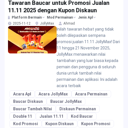
Tawaran Baucar untuk Promosi Jualan
11.11 2025 dengan Kupon Diskaun
Platform Bermain
Mod Permainan
Jenis Apl
2025-11-12
JollyMax
Ahmad
Inilah tawaran hebat yang tidak
boleh dilepaskan sempena
promosi jualan 11.11 JollyMax! Dari
11 hingga 21 November 2025,
JollyMax menawarkan nilai
tambahan yang luar biasa kepada
pemain dan pengguna di seluruh
dunia untuk tambah nilai
permainan dan aplikasi. Ini adalah
acara terbaik
Acara Apl
Acara JollyMax
Acara Permainan
Baucar Diskaun
Baucar JollyMax
Baucar Tambah Nilai
Diskaun Permainan
Double 11
Jualan 11.11
Kod Baucar
Kod Promosi
Kupon Diskaun
Kupon Promosi