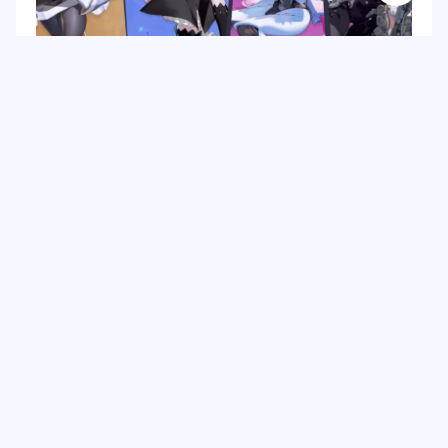
to
Top
MLBB x Aspirant Phase 2 Collab: 2024 Event
Schedule & Gaming Rewards
Tag Hangat
Lajur Berkaitan
Mobile Legends: Bang Bang
Acara Permainan
MLBB
Tawaran Istimewa
Tambah Nilai Permainan
Panduan Permainan
Acara JollyMax
Wira MLBB
Ciri Permainan
Tutorial Permainan
Acara MLBB
Menambah Nilai Permainan
Berlian MLBB
Promosi Acara
Diskaun Permainan
Ciri Apl
Free Fire
Dragon Nest
Blood Strike
Character Combo