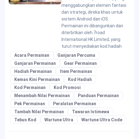
menggabungkan elemen fantasi
dan strategi, direka khas untuk
sistem Android dan iOS.
Permainan ini dibangunkan dan
diterbitkan oleh 7road
International HK Limited, yang
turut menyediakan kod hadiah
Acara Permainan
Ganjaran Percuma
Ganjaran Permainan
Gear Permainan
Hadiah Permainan
Item Permainan
Kemas Kini Permainan
Kod Hadiah
Kod Permainan
Kod Promosi
Menambah Nilai Permainan
Panduan Permainan
Pek Permainan
Peralatan Permainan
Tambah Nilai Permainan
Tawaran Istimewa
Tebus Kod
Wartune Ultra
Wartune Ultra Code