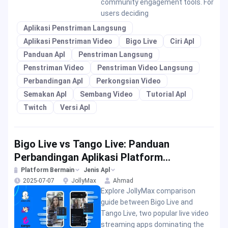
community engagement tools. For
users deciding
Aplikasi Penstriman Langsung
Aplikasi Penstriman Video
Bigo Live
Ciri Apl
Panduan Apl
Penstriman Langsung
Penstriman Video
Penstriman Video Langsung
Perbandingan Apl
Perkongsian Video
Semakan Apl
Sembang Video
Tutorial Apl
Twitch
Versi Apl
Bigo Live vs Tango Live: Panduan
Perbandingan Aplikasi Platform
Penstriman Video
Platform Bermain
Jenis Apl
2025-07-07
JollyMax
Ahmad
Explore JollyMax comparison
guide between Bigo Live and
Tango Live, two popular live video
streaming apps dominating the