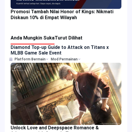
Promosi Tambah Nilai Honor of Kings: Nikmati
Diskaun 10% di Empat Wilayah
Anda Mungkin Suka
Turut Dilihat
Diamond Top-up Guide to Attack on Titans x
MLBB Game Sale Event
Platform Bermain
Mod Permainan
Unlock Love and Deepspace Romance &