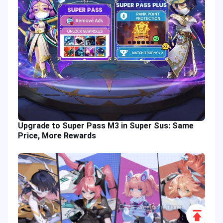
Upgrade to Super Pass M3 in Super Sus: Same
Price, More Rewards
Scroll