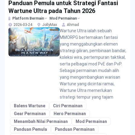
Panduan Pemula untuk Strategi Fantasi
Wartune Ultra pada Tahun 2026
Platform Bermain
Mod Permainan
2026-03-24
JollyMax
Ahmad
Wartune Ultra ialah sebuah
MMORPG bertemakan fantasi
yang menggabungkan elemen
strategi giliran, pembinaan bandar,
koleksi wira, pertempuran taktikal,
serta pelbagai mod PvE dan PvP.
Sebagai permainan mudah alih
yang mengembangkan warisan
Wartune yang dicintai ramai,
Wartune Ultra memerlukan
strategi tempur yang tajam
Balens Wartune
Ciri Permainan
Gear Permainan
Hero Permainan
Menambah Nilai Permainan
Mod Permainan
Panduan Pemula
Panduan Permainan