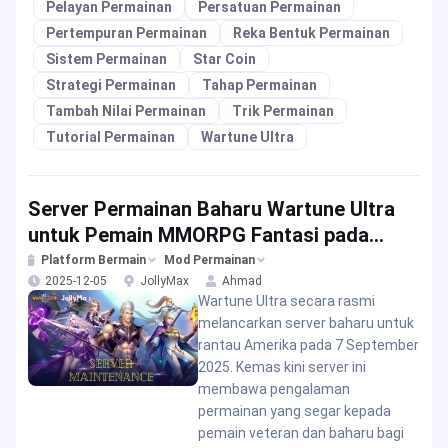
Pelayan Permainan
Persatuan Permainan
Pertempuran Permainan
Reka Bentuk Permainan
Sistem Permainan
Star Coin
Strategi Permainan
Tahap Permainan
Tambah Nilai Permainan
Trik Permainan
Tutorial Permainan
Wartune Ultra
Server Permainan Baharu Wartune Ultra
untuk Pemain MMORPG Fantasi pada
September 2025
Platform Bermain
Mod Permainan
2025-12-05
JollyMax
Ahmad
Wartune Ultra secara rasmi
melancarkan server baharu untuk
rantau Amerika pada 7 September
2025. Kemas kini server ini
membawa pengalaman
permainan yang segar kepada
pemain veteran dan baharu bagi