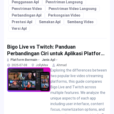
Penggunaan Apl
Penstriman Langsung
Penstriman Video
Penstriman Video Langsung
Perbandingan Apl
Perkongsian Video
Prestasi Apl
Semakan Apl
Sembang Video
Versi Apl
Bigo Live vs Twitch: Panduan
Perbandingan Ciri untuk Aplikasi Platform
Penstriman Video
Platform Bermain
Jenis Apl
2025-07-08
JollyMax
Ahmad
Exploring the differences between
two popular live video streaming
platforms, this guide compares
Bigo Live and Twitch across
multiple features. We analyze the
unique aspects of each app
including user interface, content
focus, monetization options, and