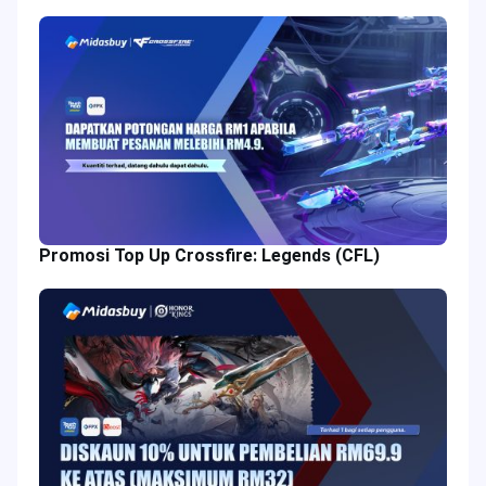
di Malaysia!
Promosi Top Up Crossfire: Legends (CFL)