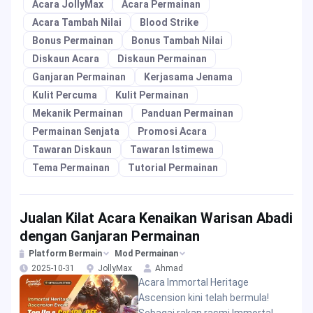
Acara JollyMax
Acara Permainan
Acara Tambah Nilai
Blood Strike
Bonus Permainan
Bonus Tambah Nilai
Diskaun Acara
Diskaun Permainan
Ganjaran Permainan
Kerjasama Jenama
Kulit Percuma
Kulit Permainan
Mekanik Permainan
Panduan Permainan
Permainan Senjata
Promosi Acara
Tawaran Diskaun
Tawaran Istimewa
Tema Permainan
Tutorial Permainan
Jualan Kilat Acara Kenaikan Warisan Abadi
dengan Ganjaran Permainan
Platform Bermain
Mod Permainan
2025-10-31
JollyMax
Ahmad
Acara Immortal Heritage
Ascension kini telah bermula!