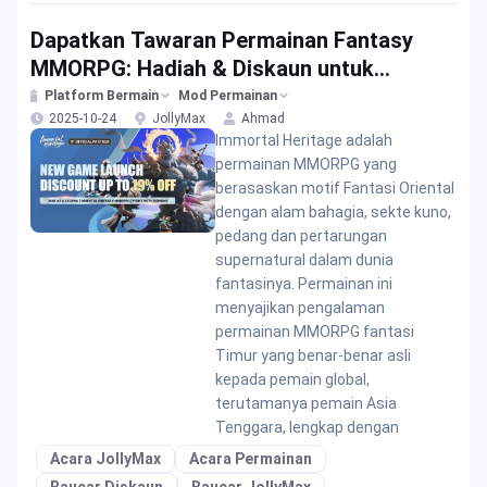
Dapatkan Tawaran Permainan Fantasy
MMORPG: Hadiah & Diskaun untuk
Immortal Heritage
Platform Bermain
Mod Permainan
2025-10-24
JollyMax
Ahmad
Immortal Heritage adalah
permainan MMORPG yang
berasaskan motif Fantasi Oriental
dengan alam bahagia, sekte kuno,
pedang dan pertarungan
supernatural dalam dunia
fantasinya. Permainan ini
menyajikan pengalaman
permainan MMORPG fantasi
Timur yang benar-benar asli
kepada pemain global,
terutamanya pemain Asia
Tenggara, lengkap dengan
Acara JollyMax
Acara Permainan