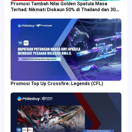
Promosi Tambah Nilai Golden Spatula Masa
Terhad: Nikmati Diskaun 50% di Thailand dan 30%
di Malaysia!
Promosi Top Up Crossfire: Legends (CFL)