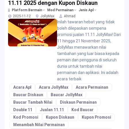
11.11 2025 dengan Kupon Diskaun
Platform Bermain
Mod Permainan
Jenis Apl
2025-11-12
JollyMax
Ahmad
Inilah tawaran hebat yang tidak
boleh dilepaskan sempena
promosi jualan 11.11 JollyMax! Dari
11 hingga 21 November 2025,
JollyMax menawarkan nilai
tambahan yang luar biasa kepada
pemain dan pengguna di seluruh
dunia untuk tambah nilai
permainan dan aplikasi. Ini adalah
acara terbaik
Acara Apl
Acara JollyMax
Acara Permainan
Baucar Diskaun
Baucar JollyMax
Baucar Tambah Nilai
Diskaun Permainan
Double 11
Jualan 11.11
Kod Baucar
Kod Promosi
Kupon Diskaun
Kupon Promosi
Menambah Nilai Permainan