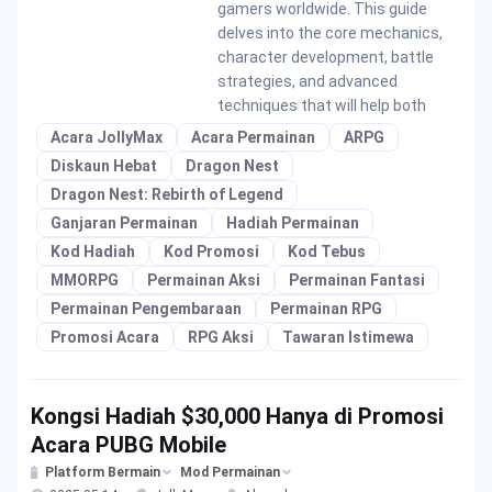
gamers worldwide. This guide
delves into the core mechanics,
character development, battle
strategies, and advanced
techniques that will help both
Acara JollyMax
Acara Permainan
ARPG
Diskaun Hebat
Dragon Nest
Dragon Nest: Rebirth of Legend
Ganjaran Permainan
Hadiah Permainan
Kod Hadiah
Kod Promosi
Kod Tebus
MMORPG
Permainan Aksi
Permainan Fantasi
Permainan Pengembaraan
Permainan RPG
Promosi Acara
RPG Aksi
Tawaran Istimewa
Kongsi Hadiah $30,000 Hanya di Promosi
Acara PUBG Mobile
Platform Bermain
Mod Permainan