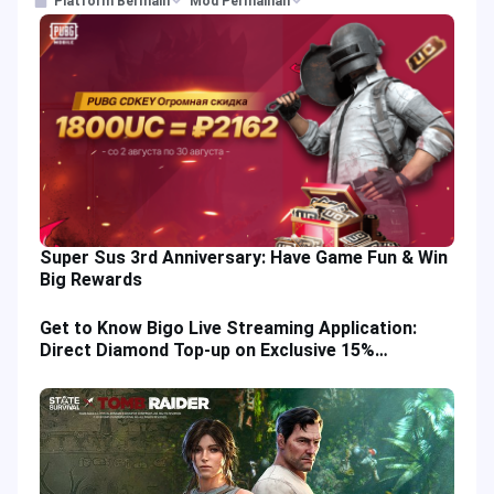
Platform Bermain
Mod Permainan
Super Sus 3rd Anniversary: Have Game Fun & Win
Big Rewards
Get to Know Bigo Live Streaming Application:
Direct Diamond Top-up on Exclusive 15%
Discounts