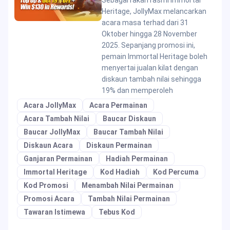
Sebagai rakan rasmi Immortal
Heritage, JollyMax melancarkan
acara masa terhad dari 31
Oktober hingga 28 November
2025. Sepanjang promosi ini,
pemain Immortal Heritage boleh
menyertai jualan kilat dengan
diskaun tambah nilai sehingga
19% dan memperoleh
Acara JollyMax
Acara Permainan
Acara Tambah Nilai
Baucar Diskaun
Baucar JollyMax
Baucar Tambah Nilai
Diskaun Acara
Diskaun Permainan
Ganjaran Permainan
Hadiah Permainan
Immortal Heritage
Kod Hadiah
Kod Percuma
Kod Promosi
Menambah Nilai Permainan
Promosi Acara
Tambah Nilai Permainan
Tawaran Istimewa
Tebus Kod