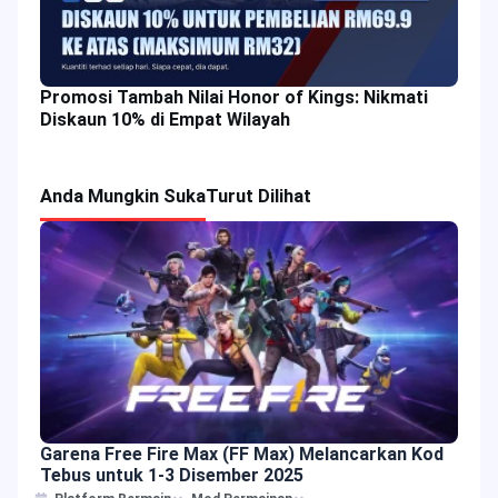
Promosi Tambah Nilai Honor of Kings: Nikmati
Diskaun 10% di Empat Wilayah
Anda Mungkin Suka
Turut Dilihat
Garena Free Fire Max (FF Max) Melancarkan Kod
Tebus untuk 1-3 Disember 2025