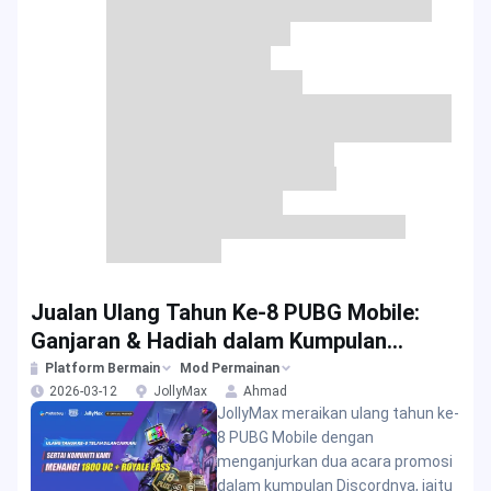
Jualan Ulang Tahun Ke-8 PUBG Mobile:
Ganjaran & Hadiah dalam Kumpulan
Discord
Platform Bermain
Mod Permainan
2026-03-12
JollyMax
Ahmad
JollyMax meraikan ulang tahun ke-
8 PUBG Mobile dengan
menganjurkan dua acara promosi
dalam kumpulan Discordnya, iaitu