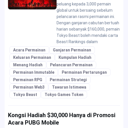
peluang kepada 3,000 pemain
global untuk bersaing sebelum
pelancaran rasmi permainan ini.
Dengan ganjaran cabutan bertuah
harian sebanyak $160,000, pemain
Tokyo Beast boleh mendaki carta
Beast Rankings dalam
Acara Permainan
Ganjaran Permainan
Keluaran Permainan
Kumpulan Hadiah
Menang Hadiah
Pelancaran Permainan
Permainan Immutable
Permainan Pertarungan
Permainan RPG
Permainan Strategi
Permainan Web3
Tawaran Istimewa
Tokyo Beast
Tokyo Games Token
Kongsi Hadiah $30,000 Hanya di Promosi
Acara PUBG Mobile