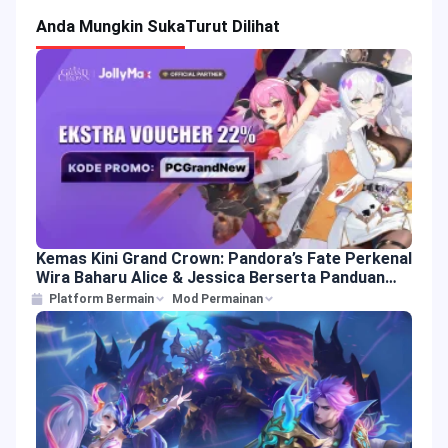
Anda Mungkin Suka
Turut Dilihat
Kemas Kini Grand Crown: Pandora’s Fate Perkenal
Wira Baharu Alice & Jessica Berserta Panduan
Permainan
Platform Bermain
Mod Permainan