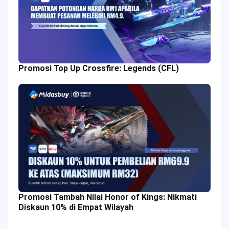
Promosi Top Up Crossfire: Legends (CFL)
Promosi Tambah Nilai Honor of Kings: Nikmati
Diskaun 10% di Empat Wilayah