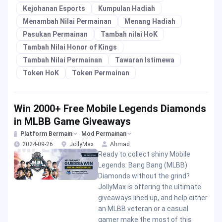
Kejohanan Esports
Kumpulan Hadiah
Menambah Nilai Permainan
Menang Hadiah
Pasukan Permainan
Tambah nilai HoK
Tambah Nilai Honor of Kings
Tambah Nilai Permainan
Tawaran Istimewa
Token HoK
Token Permainan
Win 2000+ Free Mobile Legends Diamonds
in MLBB Game Giveaways
Platform Bermain
Mod Permainan
2024-09-26
JollyMax
Ahmad
Ready to collect shiny Mobile
Legends: Bang Bang (MLBB)
Diamonds without the grind?
JollyMax is offering the ultimate
giveaways lined up, and help either
an MLBB veteran or a casual
gamer make the most of this