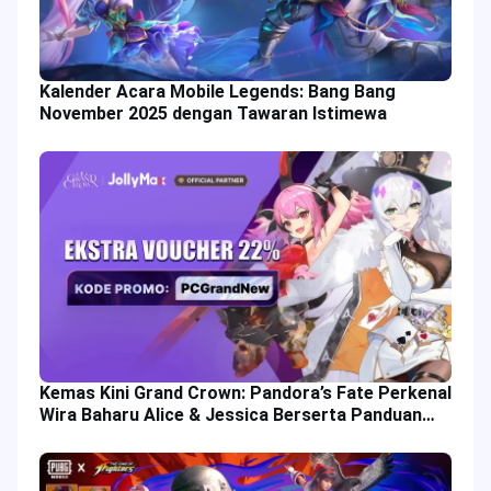
Kalender Acara Mobile Legends: Bang Bang
November 2025 dengan Tawaran Istimewa
Kemas Kini Grand Crown: Pandora’s Fate Perkenal
Wira Baharu Alice & Jessica Berserta Panduan
Permainan