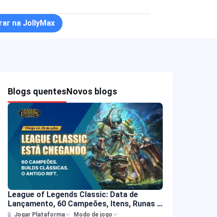
ar na JollyMax
Blogs quentes
Novos blogs
League of Legends Classic: Data de
Lançamento, 60 Campeões, Itens, Runas e
Mais
Jogar Plataforma
Modo de jogo