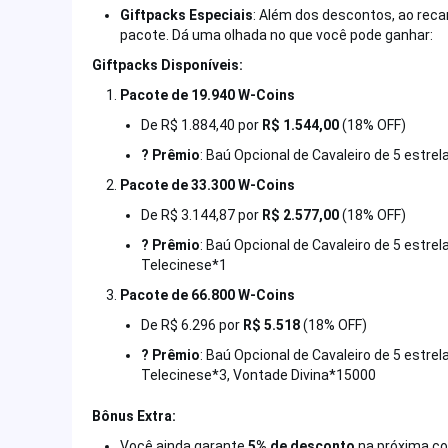
Giftpacks Especiais
: Além dos descontos, ao rec
pacote. Dá uma olhada no que você pode ganhar:
Giftpacks Disponíveis:
Pacote de 19.940 W-Coins
De R$ 1.884,40 por
R$ 1.544,00
(18% OFF)
? Prêmio
: Baú Opcional de Cavaleiro de 5 estre
Pacote de 33.300 W-Coins
De R$ 3.144,87 por
R$ 2.577,00
(18% OFF)
? Prêmio
: Baú Opcional de Cavaleiro de 5 estrel
Telecinese*1
Pacote de 66.800 W-Coins
De R$ 6.296 por
R$ 5.518
(18% OFF)
? Prêmio
: Baú Opcional de Cavaleiro de 5 estrel
Telecinese*3, Vontade Divina*15000
Bônus Extra:
Você ainda garante
5% de desconto
na próxima co