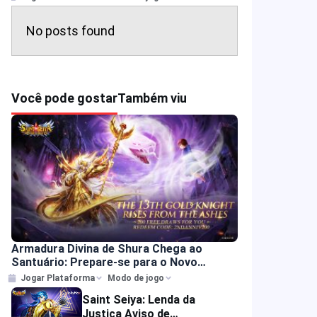
No posts found
Você pode gostar
Também viu
Armadura Divina de Shura Chega ao
Santuário: Prepare-se para o Novo
Guerreiro das Trevas em Saint Seiya:
Jogar Plataforma
Modo de jogo
Lendas da Justiça
Saint Seiya: Lenda da
Justiça Aviso de