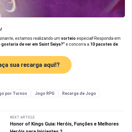
o!
ionante, estamos realizando um
sorteio
especial! Responda em
 gostaria de ver em Saint Seiya?”
e concorra a
10 pacotes de
faça sua recarga aqui!
?
go por Turnos
Jogo RPG
Recarga de Jogo
NEXT ARTICLE
Honor of Kings Guia: Heróis, Funções e Melhores
Heróis para Iniciantes ?