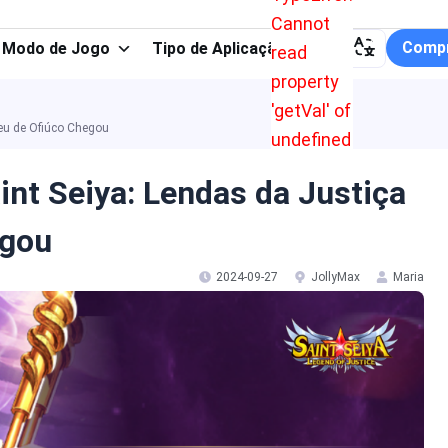
Cannot
Compr
Modo de Jogo
Tipo de Aplicação
read
property
'getVal' of
seu de Ofiúco Chegou
undefined
int Seiya: Lendas da Justiça
egou
2024-09-27
JollyMax
Maria