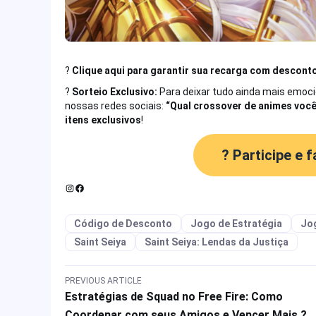
?
Clique aqui para garantir sua recarga com descont
?
Sorteio Exclusivo:
Para deixar tudo ainda mais emoc
nossas redes sociais:
“Qual crossover de animes você
itens exclusivos
!
?
Participe e 
Código de Desconto
Jogo de Estratégia
Jo
Saint Seiya
Saint Seiya: Lendas da Justiça
PREVIOUS ARTICLE
Estratégias de Squad no Free Fire: Como
Coordenar com seus Amigos e Vencer Mais ?