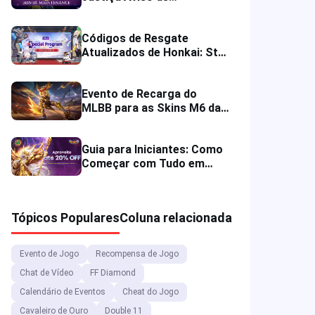
Manutenção e
Compensação em
Códigos de Resgate
Diamantes
Atualizados de Honkai: Star
Rail para a Versão 4.0 do
Jogo
Evento de Recarga do
MLBB para as Skins M6 da
Joy & Beatrix &
Recompensas de Jogo da
Guia para Iniciantes: Como
ONIC Philippines
Começar com Tudo em
Saint Seiya: Lendas da
Justiça
Tópicos Populares
Coluna relacionada
Evento de Jogo
Recompensa de Jogo
Chat de Vídeo
FF Diamond
Calendário de Eventos
Cheat do Jogo
Cavaleiro de Ouro
Double 11