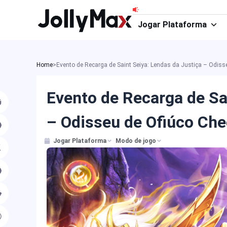
Ir
para
Jogar Plataforma
o
conteúdo
Home
>
Evento de Recarga de Saint Seiya: Lendas da Justiça – Odis
Evento de Recarga de Sa
– Odisseu de Ofiúco Ch
Jogar Plataforma
Modo de jogo