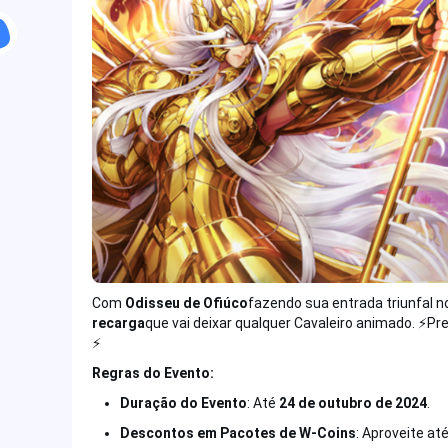
Instagram
Facebook
Com
Odisseu de Ofiúco
fazendo sua entrada triunfal n
recarga
que vai deixar qualquer Cavaleiro animado. ⚡️P
⚡️
Regras do Evento:
Duração do Evento
: Até
24 de outubro de 2024
.
Descontos em Pacotes de W-Coins
: Aproveite at