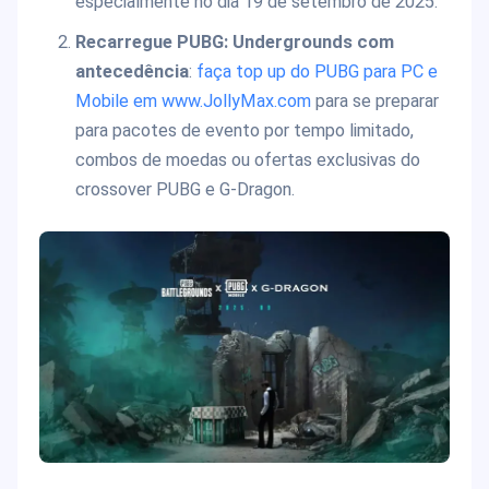
especialmente no dia 19 de setembro de 2025.
Recarregue PUBG: Undergrounds com
antecedência
:
faça top up do PUBG para PC e
Mobile em www.JollyMax.com
para se preparar
para pacotes de evento por tempo limitado,
combos de moedas ou ofertas exclusivas do
crossover PUBG e G-Dragon.