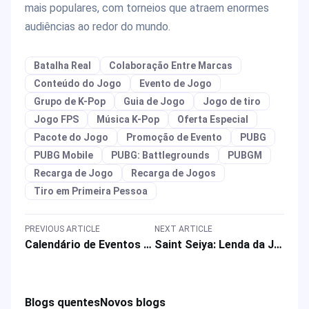
mais populares, com torneios que atraem enormes
audiências ao redor do mundo.
Batalha Real
Colaboração Entre Marcas
Conteúdo do Jogo
Evento de Jogo
Grupo de K-Pop
Guia de Jogo
Jogo de tiro
Jogo FPS
Música K-Pop
Oferta Especial
Pacote do Jogo
Promoção de Evento
PUBG
PUBG Mobile
PUBG: Battlegrounds
PUBGM
Recarga de Jogo
Recarga de Jogos
Tiro em Primeira Pessoa
PREVIOUS ARTICLE
NEXT ARTICLE
Calendário de Eventos de Setembro 2025 do Mobile Legends: Bang Bang: Eventos & Recompensas do MLBB
Saint Seiya: Lenda da Justiça Aviso de Manutenção e Compensação em Diamantes
Blogs quentes
Novos blogs