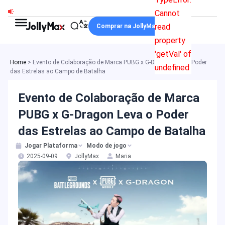
Ir
Cannot
para
read
Comprar na JollyMax
o
property
conteúdo
'getVal' of
Home
>
Evento de Colaboração de Marca PUBG x G-Dragon Leva o Poder
undefined
das Estrelas ao Campo de Batalha
Evento de Colaboração de Marca
PUBG x G-Dragon Leva o Poder
das Estrelas ao Campo de Batalha
Jogar Plataforma
Modo de jogo
2025-09-09
JollyMax
Maria