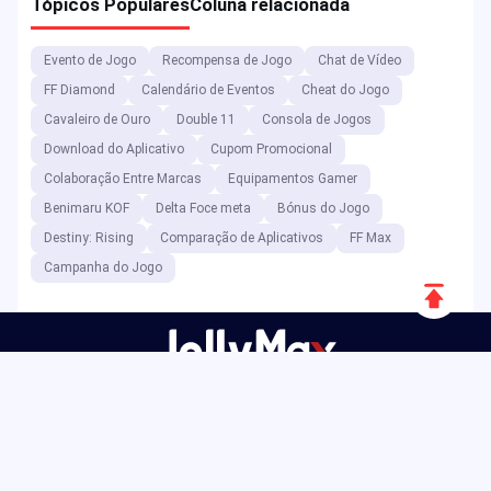
Tópicos Populares
Coluna relacionada
Evento de Jogo
Recompensa de Jogo
Chat de Vídeo
FF Diamond
Calendário de Eventos
Cheat do Jogo
Cavaleiro de Ouro
Double 11
Consola de Jogos
Download do Aplicativo
Cupom Promocional
Colaboração Entre Marcas
Equipamentos Gamer
Benimaru KOF
Delta Foce meta
Bónus do Jogo
Destiny: Rising
Comparação de Aplicativos
FF Max
Campanha do Jogo
Rolar
para
cima
Como plataforma de entretenimento digital, a JollyMax vende
itens de valor acrescentado para as principais empresas de
aplicações e jogos ao melhor preço, com acesso fácil e seguro. O
blogue da JollyMax publica atualizações online, eventos,
promoções, análises, guias passo a passo e relatórios para